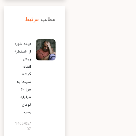
مطالب
مرتبط
«زنده شور»
از «استخر»
پیش
افتاد؛
گیشه
سینما به
مرز ۶۰
میلیارد
تومان
رسید
1405/05/
07