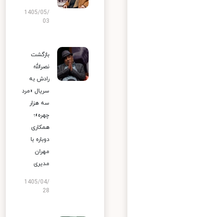
1405/05/
03
بازگشت
نصرالله
رادش به
سریال «مرد
سه هزار
چهره»؛
همکاری
دوباره با
مهران
مدیری
1405/04/
28