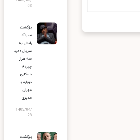
1405/05/
03
بازگشت
نصرالله
رادش به
سریال «مرد
سه هزار
چهره»؛
همکاری
دوباره با
مهران
مدیری
1405/04/
28
بازگشت