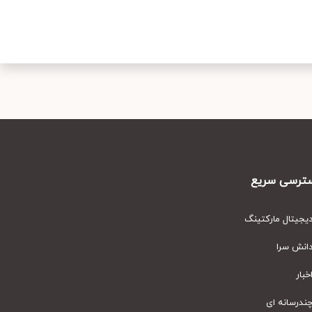
رسی سریع
یتال مارکتینگ
نش سرا
ار
رسانه ای