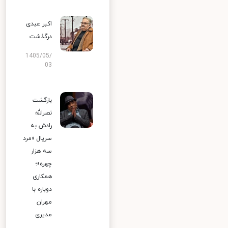
اکبر عبدی
درگذشت
1405/05/
03
بازگشت
نصرالله
رادش به
سریال «مرد
سه هزار
چهره»؛
همکاری
دوباره با
مهران
مدیری