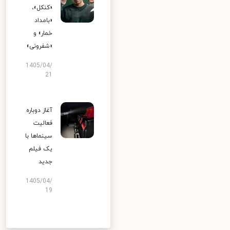
«کنکل»،
«بامداد
خمار» و
«شفرونی»
1405/04/
21
آغاز دوباره
فعالیت
سینماها با
یک فیلم
جدید
1405/04/
19