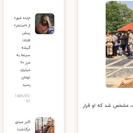
«زنده شور»
از «استخر»
پیش
افتاد؛
گیشه
سینما به
مرز ۶۰
میلیارد
تومان
رسید
1405/05/
07
 مشخص شد که او قرار
اکبر عبدی
درگذشت