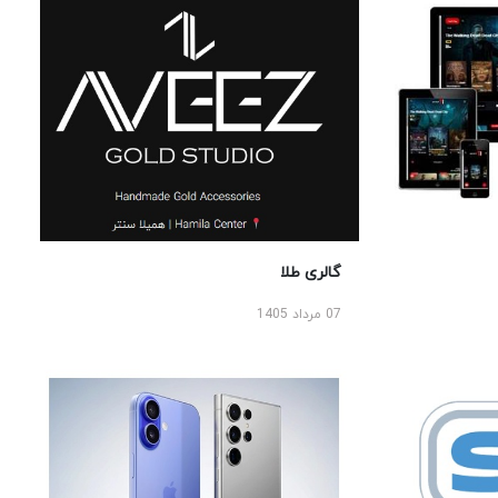
گالری طلا
07 مرداد 1405