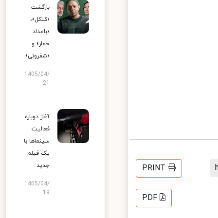
بازگشت
«کنکل»،
«بامداد
خمار» و
«شفرونی»
1405/04/
21
آغاز دوباره
فعالیت
سینماها با
یک فیلم
جدید
PRINT
1405/04/
19
PDF