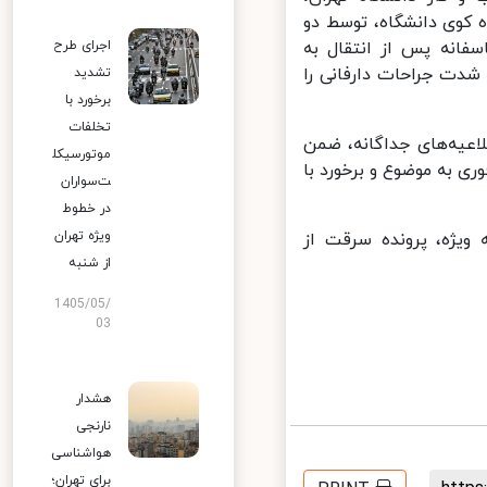
بگاه کوی دانشگاه، توسط دو
اجرای طرح
انه پس از انتقال به
دت جراحات دارفانی را
تشدید
برخورد با
تخلفات
عیه‌های جداگانه، ضمن
موتورسیکل
ی به موضوع و برخورد با
ت‌سواران
در خطوط
ویژه تهران
یژه، پرونده سرقت از
از شنبه
1405/05/
03
هشدار
نارنجی
هواشناسی
برای تهران؛