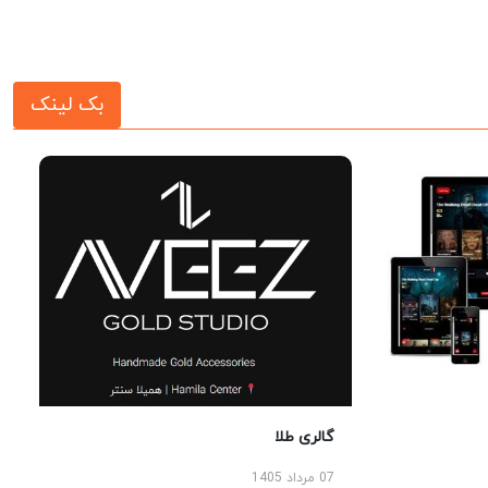
بک لینک
گالری طلا
07 مرداد 1405