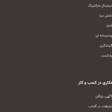
یتال مارکتینگ
نش سرا
ار
رسانه ای
دشگری
دکست
ری در کسب و کار
ی رایگان
یغات در آفتاب