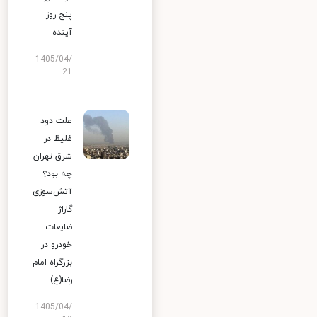
پنج روز
آینده
1405/04/
21
علت دود
غلیظ در
شرق تهران
چه بود؟
آتش‌سوزی
گاراژ
ضایعات
خودرو در
بزرگراه امام
رضا(ع)
1405/04/