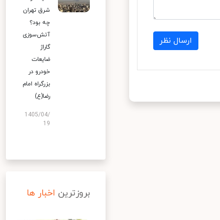
شرق تهران
چه بود؟
آتش‌سوزی
ارسال نظر
گاراژ
ضایعات
خودرو در
بزرگراه امام
رضا(ع)
1405/04/
19
بروزترین
اخبار ها