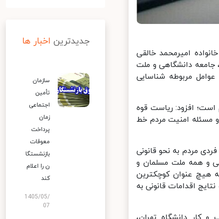
جدیدترین
اخبار ها
واده امیرمحمد خالقی
جامعه دانشگاهی و ملت
عوامل مربوطه شناسایی
سازمان
تأمین
اجتماعی
ست؛ افزود: ریاست قوه
زمان
 مسئله امنیت مردم خط
پرداخت
معوقات
ی مردم به نحو قانونی
بازنشستگا
ی و همه ملت مسلمان و
ن را اعلام
 هیچ عنوان کوچکترین
کند
یج اقدامات قانونی به
1405/05/
07
کار دانشگاه تهران،