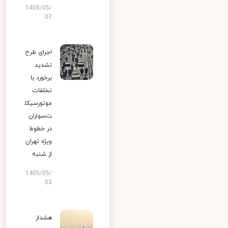
1405/05/
07
اجرای طرح
تشدید
برخورد با
تخلفات
موتورسیکل
ت‌سواران
در خطوط
ویژه تهران
از شنبه
1405/05/
03
هشدار