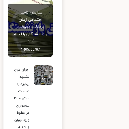
سازمان تأمین
اجتماعی زمان
پرداخت معوقات
بازنشستگان را اعلام
کند
1405/05/07
اجرای طرح
تشدید
برخورد با
تخلفات
موتورسیکل
ت‌سواران
در خطوط
ویژه تهران
از شنبه