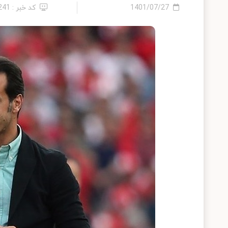
1401/07/27
کد خبر : 241