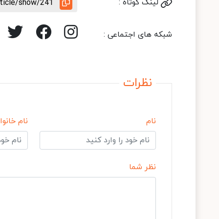
لینک کوتاه :
rticle/show/241
شبکه های اجتماعی :
نظرات
نام
نام خانوا
نظر شما