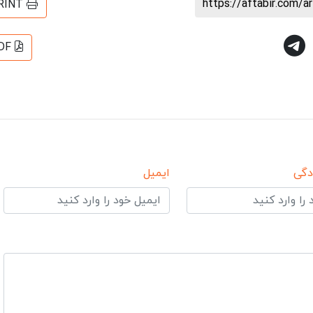
https://aftabir.com/a
RINT
DF
دگی
ایمیل