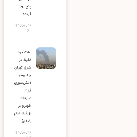
پنج روز
آینده
1405/04/
21
علت دود
غلیظ در
شرق تهران
چه بود؟
آتش‌سوزی
گاراژ
ضایعات
خودرو در
بزرگراه امام
رضا(ع)
1405/04/