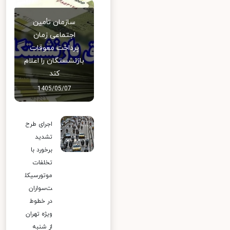
سازمان تأمین
اجتماعی زمان
پرداخت معوقات
بازنشستگان را اعلام
کند
1405/05/07
اجرای طرح
تشدید
برخورد با
تخلفات
موتورسیکل
ت‌سواران
در خطوط
ویژه تهران
از شنبه