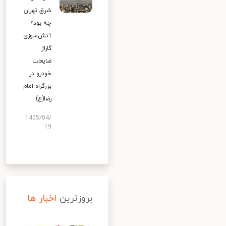
شرق تهران
چه بود؟
آتش‌سوزی
گاراژ
ضایعات
خودرو در
بزرگراه امام
رضا(ع)
1405/04/
19
بروزترین
اخبار ها