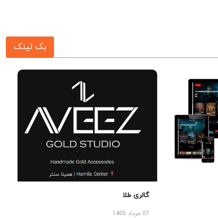
بک لینک
گالری طلا
07 مرداد 1405