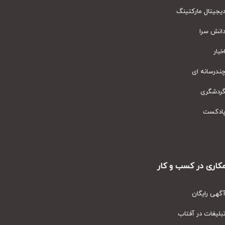
یتال مارکتینگ
نش سرا
ار
رسانه ای
دشگری
دکست
ری در کسب و کار
ی رایگان
یغات در آفتاب