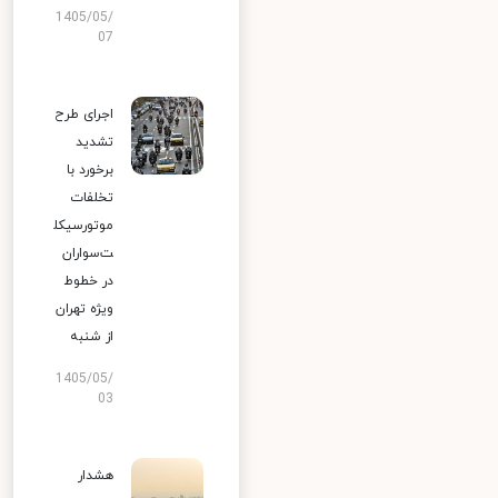
1405/05/
07
اجرای طرح
تشدید
برخورد با
تخلفات
موتورسیکل
ت‌سواران
در خطوط
ویژه تهران
از شنبه
1405/05/
03
هشدار