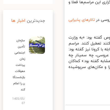
ی این مراسم‌ها فعلا و
وسی در
تالارهای پذیرایی
جدیدترین
اخبار ها
این خصوص گفته بود: «به وزارت
سازمان
ند تعطیل کنند. مراسم
تأمین
ا کرونا نیز گفته بود:
اجتماعی
روسی، چه سمینار چه
زمان
به گفته بود:« کماکان
پرداخت
و مکان‌های سرپوشیده
معوقات
بازنشستگا
ن را اعلام
کند
1405/05/
07