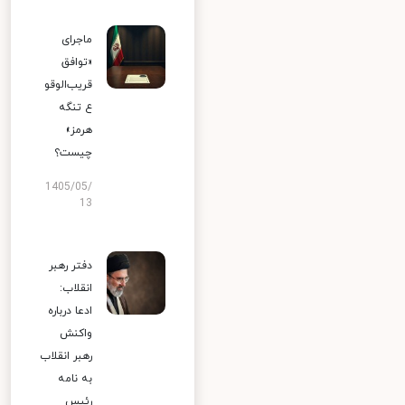
ماجرای
«توافق
قریب‌الوقو
ع تنگه
هرمز»
چیست؟
1405/05/
13
دفتر رهبر
انقلاب:
ادعا درباره
واکنش
رهبر انقلاب
به نامه
رئیس