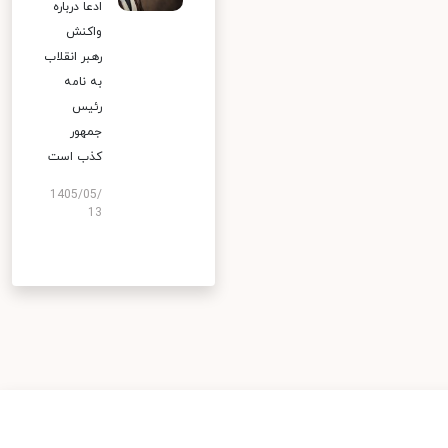
ادعا درباره
واکنش
رهبر انقلاب
به نامه
رئیس
جمهور
کذب است
1405/05/
13