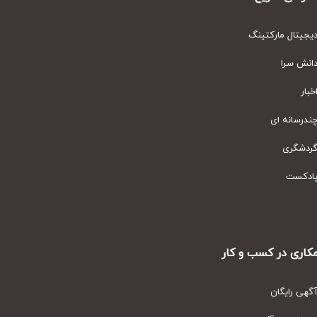
یتال مارکتینگ
نش سرا
ار
رسانه ای
دشگری
دکست
ری در کسب و کار
ی رایگان