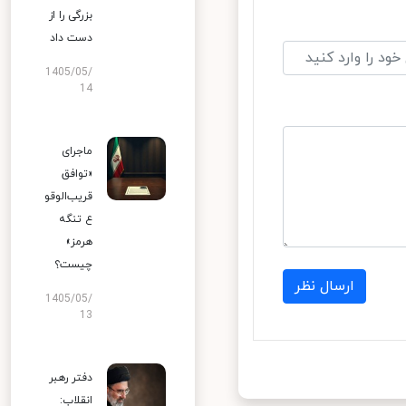
بزرگی را از
دست داد
1405/05/
14
ماجرای
«توافق
قریب‌الوقو
ع تنگه
هرمز»
چیست؟
ارسال نظر
1405/05/
13
دفتر رهبر
انقلاب: