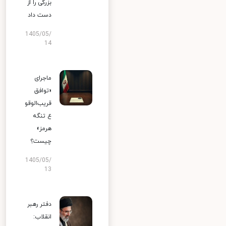
بزرگی را از
دست داد
1405/05/
14
ماجرای
«توافق
قریب‌الوقو
ع تنگه
هرمز»
چیست؟
1405/05/
13
دفتر رهبر
انقلاب: