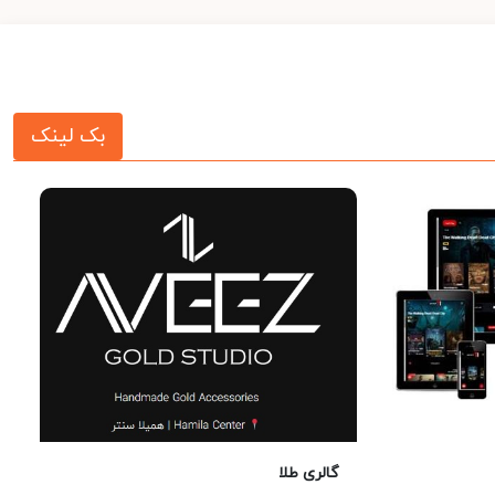
بک لینک
گالری طلا