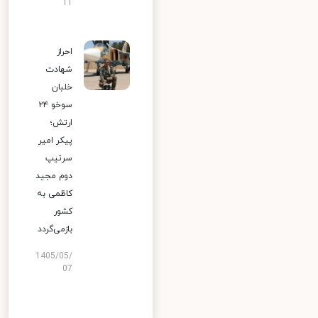
11
احراز
شهادت
خلبان
سوخو ۲۴
ارتش؛
پیکر امیر
سرتیپ
دوم مجید
کاظمی به
کشور
بازمی‌گردد
1405/05/
07