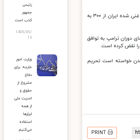
رئیس
جمهور
وی ادامه داد: پس از خروج یک جانبه ایالات متحده از برجام، ذخایر اورانیوم غنی شده ایران از ۳۰۰ به
کذب است
1405/05/
 دوران ترامپ به توافق
13
را نقض کرده است.
وزارت امور
ایدن خواسته است تحریم
خارجه: برای
دفاع
مشروع از
حقوق و
امنیت ملی
از همه
ابزارها
استفاده
می‌کنیم
PRINT