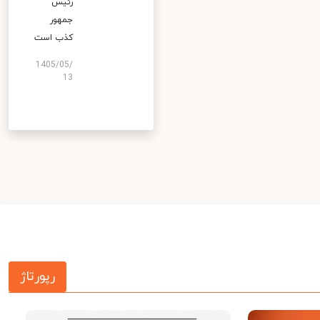
رئیس
جمهور
کذب است
1405/05/
13
رپورتاژ