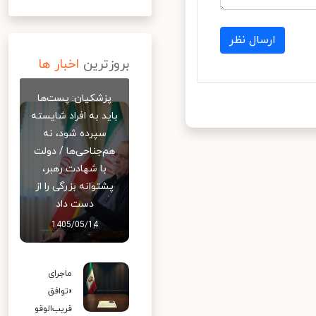
ارسال نظر
بروزترین
اخبار ها
پزشکیان: پست‌ها
باید به افراد شایسته
سپرده شود، نه
هم‌جناحی‌ها / دولت
با شهادت رهبر،
پشتوانه بزرگی را از
دست داد
1405/05/14
ماجرای
«توافق
قریب‌الوقو