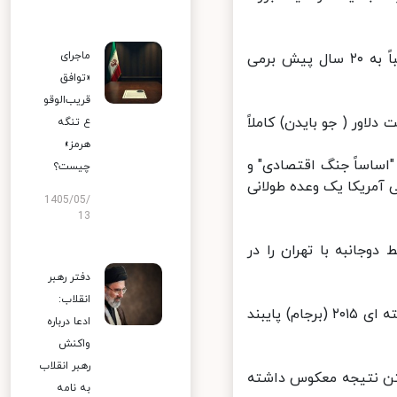
ماجرای
وزیر امور خارجه ایران خاطر نشان کرد که تاریخچه روابط وی با بایدن تقریباً به ۲۰ سال پیش برمی
«توافق
قریب‌الوقو
ور ( جو بایدن) کاملاً
ع تنگه
هرمز»
ساساً جنگ اقتصادی" و
چیست؟
مریکا یک وعده طولانی
1405/05/
13
وجانبه با تهران را در
دفتر رهبر
انقلاب:
ظریف افزود: تا زمانیکه ایالات متحده به تعهدات خود در راستای توافق هسته ای ۲۰۱۵ (برجام) پایبند
ادعا درباره
واکنش
رهبر انقلاب
تن نتیجه معکوس داشته
به نامه