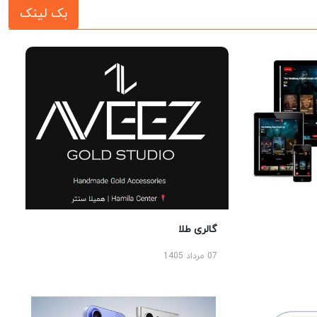
بک لینک
گالری طلا
07 مرداد 1405