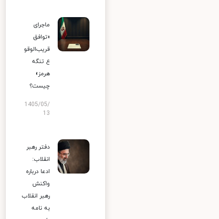
ماجرای
«توافق
قریب‌الوقو
ع تنگه
هرمز»
چیست؟
1405/05/
13
دفتر رهبر
انقلاب:
ادعا درباره
واکنش
رهبر انقلاب
به نامه