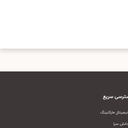
رسی سریع
یتال مارکتینگ
نش سرا