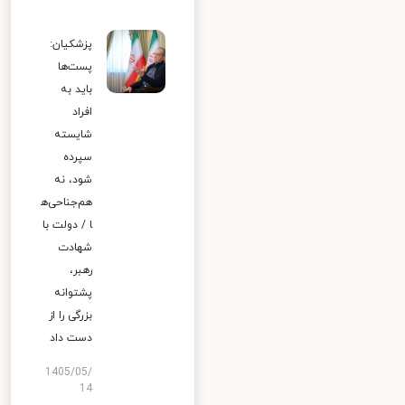
پزشکیان:
پست‌ها
باید به
افراد
شایسته
سپرده
شود، نه
هم‌جناحی‌ه
ا / دولت با
شهادت
رهبر،
پشتوانه
بزرگی را از
دست داد
1405/05/
14