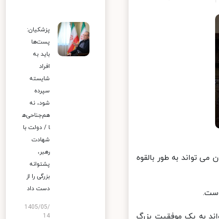
پزشکیان:
پست‌ها
باید به
افراد
شایسته
سپرده
شود، نه
هم‌جناحی‌ه
ا / دولت با
شهادت
رهبر،
ی تواند به طور بالقوه
پشتوانه
بزرگی را از
دست داد
ت.
1405/05/
ند به یک موفقیت بزرگ
14