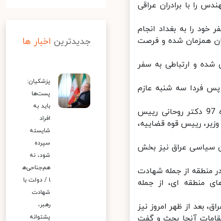
 را با برادران عراقی
ود را به بغداد انجام
ان همزمان شده و فرصت
جدیدترین
اخبار ها
ده و ارتباطی به سفر
پزشکیان:
 فردا سه شنبه عازم
پست‌ها
باید به
ظریف اهداف سفر خود به بغداد را پیگیری توافقات سابق سفر اسفندماه 97 دکتر روحانی رییس
افراد
یر، رییس قوه قضاییه،
شایسته
سپرده
ن سیاسی عراق نیز بخش
شود، نه
هم‌جناحی‌ه
 منطقه از جمله شهادت
ا / دولت با
 منطقه ای، از جمله
شهادت
رهبر،
بعد از ظهر امروز نیز
قامات آنجا بحث و گفت
پشتوانه