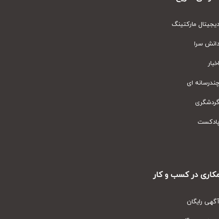
یتال مارکتینگ
نش سرا
ار
رسانه ای
دشگری
دکست
ری در کسب و کار
ی رایگان