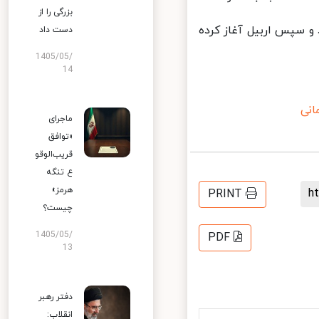
بزرگی را از
 سپس اربیل آغاز کرده
دست داد
1405/05/
14
ی
ماجرای
«توافق
قریب‌الوقو
ع تنگه
هرمز»
PRINT
چیست؟
1405/05/
PDF
13
دفتر رهبر
انقلاب: