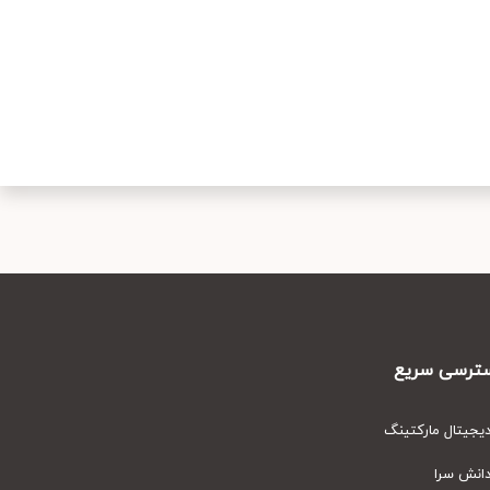
رسی سریع
یتال مارکتینگ
نش سرا