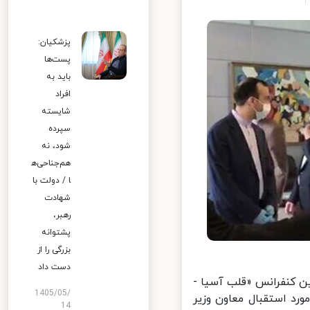
پزشکیان:
پست‌ها
باید به
افراد
شایسته
سپرده
شود، نه
هم‌جناحی‌ه
ا / دولت با
شهادت
رهبر،
پشتوانه
بزرگی را از
دست داد
ن کنفرانس «قلب آسیا -
1405/05/
د استقبال معاون وزیر
14