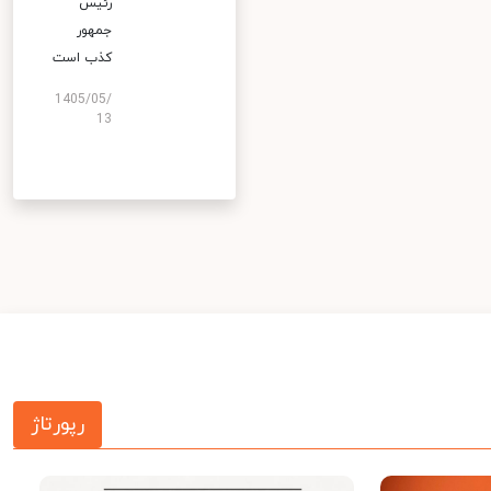
رئیس
جمهور
کذب است
1405/05/
13
رپورتاژ