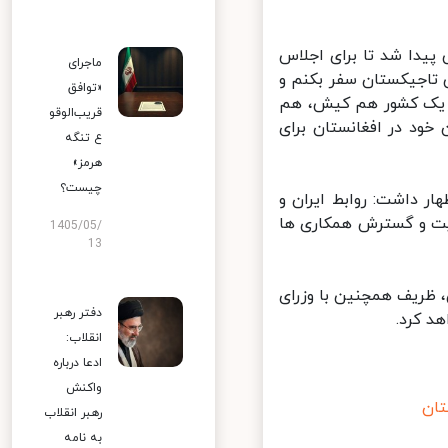
یدا شد تا برای اجلاس
ماجرای
اجیکستان سفر بکنم و
«توافق
 یک کشور هم کیش، هم
قریب‌الوقو
ود در افغانستان برای
ع تنگه
هرمز»
چیست؟
ر داشت: روابط ایران و
ویت و گسترش همکاری ها
1405/05/
13
ظریف همچنین با وزرای
دفتر رهبر
 کرد.
انقلاب:
ادعا درباره
واکنش
ن
رهبر انقلاب
به نامه