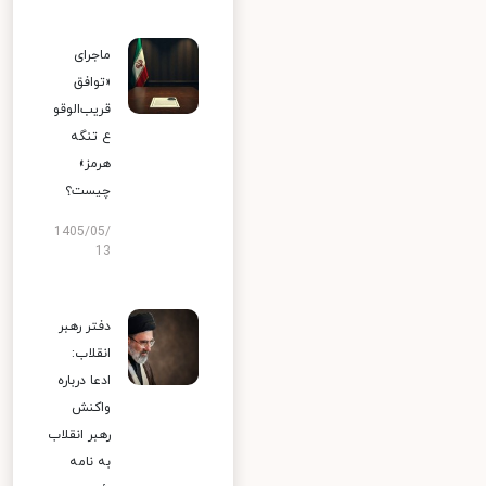
ماجرای
«توافق
قریب‌الوقو
ع تنگه
هرمز»
چیست؟
1405/05/
13
دفتر رهبر
انقلاب:
ادعا درباره
واکنش
رهبر انقلاب
به نامه