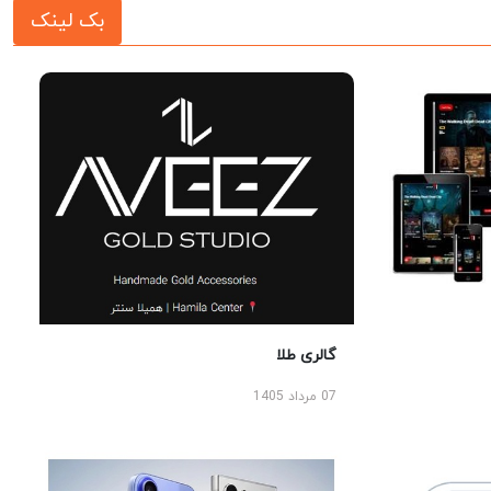
بک لینک
گالری طلا
07 مرداد 1405