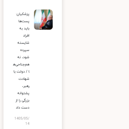
پزشکیان:
پست‌ها
باید به
افراد
شایسته
سپرده
شود، نه
هم‌جناحی‌ه
ا / دولت با
شهادت
رهبر،
پشتوانه
بزرگی را از
دست داد
1405/05/
14