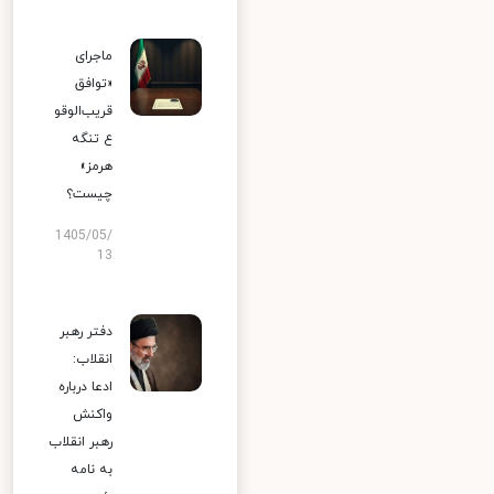
ماجرای
«توافق
قریب‌الوقو
ع تنگه
هرمز»
چیست؟
1405/05/
13
دفتر رهبر
انقلاب:
ادعا درباره
واکنش
رهبر انقلاب
به نامه