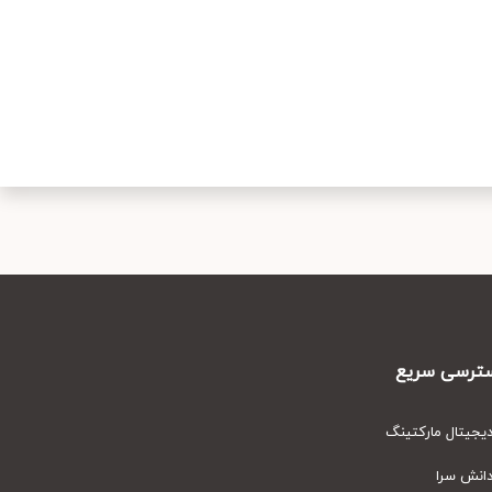
رسی سریع
یتال مارکتینگ
نش سرا