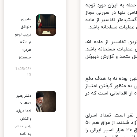
له به ایران مورد توجه
اقدام نظامی تنها در صورتی مجاز
ده‌تر تفاسیر از ماده
ماجرای
«توافق
قریب‌الوقو
رییس دستگاه دیپلماسی اضافه کرد: بر اساس راحت ترین و گسترده ترین تفاسیر از ماده ۵۱،‌
ع تنگه
عملیات مسلحانه باشد.
هرمز»
 متحد و گزارش دبیرکل
چیست؟
1405/05/
13
ی بوده نه با هدف دفع
به منظور گرفتن امتیاز
ز اقداماتی است که در
دفتر رهبر
انقلاب:
ادعا درباره
نشان کرد: تعداد اسرای ثبت نام شده ایران ۱۹ هزار نفر است. تعداد اسرای
واکنش
ثبت‌نام شده عراق در ایران نزدیک ۵۰ هزار نفر است. اما روزی که همه اسرا آزاد شدند، از عراق هم ۵۰
رهبر انقلاب
هزار نفر آزاد شدند البته بعد از مدت‌ها و دعواهای طولانی یعنی رژیم عراق ۳۰ هزار اسیر ایرانی را
به نامه