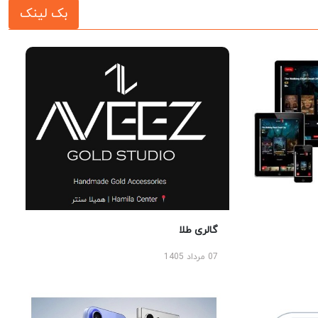
بک لینک
گالری طلا
07 مرداد 1405