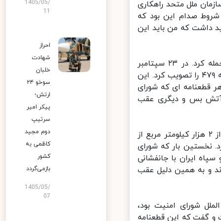
1405/05/
مان ملل متحد راهکاری
11
روط صدام این بود که
د داشت که من باید این
احراز
شهادت
ظریف در بخش دیگری از سخنانش گفت: عراق در ۲۲ سپتامبر به ایران حمله کرد. در ۲۳ سپتامبر
خلبان
شورای امنیت یک بیانیه بی‌حاصل داد. در ۲۹ سپتامبر شورای امنیت قطعنامه ۴۷۹ را تصویب کرد. این
سوخو ۲۴
 قطعنامه ای که شورای
ارتش؛
 آتش بس و دیگری عقب
پیکر امیر
سرتیپ
دوم مجید
وی اضافه کرد: قطعنامه ۴۷۹ عقب نشینی نداشت. در حالی که عراق بیش از ۲ هزار کیلومتر مربع از
کاظمی به
مه عقب نشینی در قطعنامه ۴۷۹ وجود ندارد. نخستین بار که شورای
کشور
اه ایران با جانفشانی
ند و به همین دلیل عقب
بازمی‌گردد
1405/05/
07
م ضد حقوق بین الملل شورای امنیت بود،
و گفت که این قطعنامه