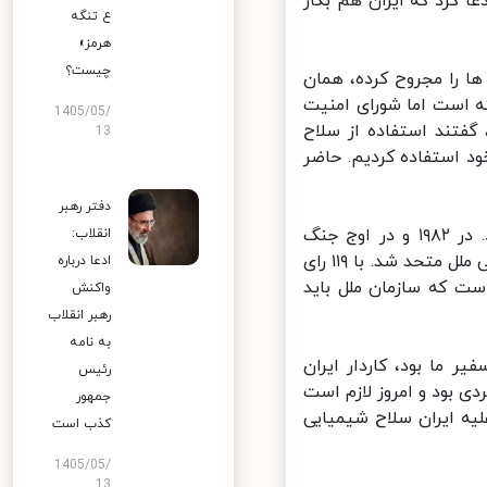
 کرد که ایران هم بکار
ع تنگه
هرمز»
چیست؟
ا را مجروح کرده، همان
است اما شورای امنیت
1405/05/
گفتند استفاده از سلاح
13
 استفاده کردیم. حاضر
دفتر رهبر
وزیر امور خارجه ایران خاطرنشان کرد: صدام سوگلی سازمان ملل متحد بود. در ۱۹۸۲ و در اوج جنگ
انقلاب:
تحمیلی، عصمت کتانی سفیر عراق در سازمان ملل متحد، رییس مجمع عمومی ملل متحد شد. با ۱۱۹ رای
ادعا درباره
ت که سازمان ملل باید
واکنش
رهبر انقلاب
به نامه
ما بود، کاردار ایران
رئیس
 بود و امروز لازم است
جمهور
یه ایران سلاح شیمیایی
کذب است
1405/05/
13