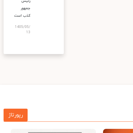
رئیس
جمهور
کذب است
1405/05/
13
رپورتاژ