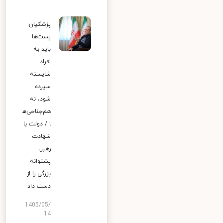
پزشکیان:
پست‌ها
باید به
افراد
شایسته
سپرده
شود، نه
هم‌جناحی‌ه
ا / دولت با
شهادت
رهبر،
پشتوانه
بزرگی را از
دست داد
1405/05/
14