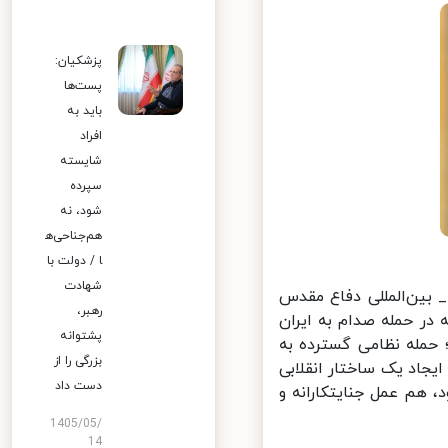
پزشکیان:
پست‌ها
باید به
افراد
شایسته
سپرده
شود، نه
هم‌جناحی‌ه
ا / دولت با
شهادت
بین‌المللی دفاع مقدس
رهبر،
در حمله صدام به ایران
پشتوانه
حمله نظامی گسترده به
بزرگی را از
جاد یک ساختار انقلابی
دست داد
هم عمل جنایتکارانه و
1405/05/
14