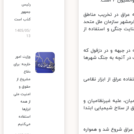
 ۴ است.
رئیس
جمهور
راق در تخریب مناطق
کذب است
مشهر سازمان ملل متحد
ایت جنگی و استفاده از
1405/05/
13
ر جبهه و در دزفول که
ه یافت در آنچه به جنگ شهرها
وزارت امور
خارجه: برای
دفاع
ه عراق از ابزار نظامی
مشروع از
حقوق و
امنیت ملی
ن، علیه غیرنظامیان و
از همه
 که عراق از سلاح شیمیایی ابتدا
ابزارها
استفاده
می‌کنیم
راق شروع شد و همواره