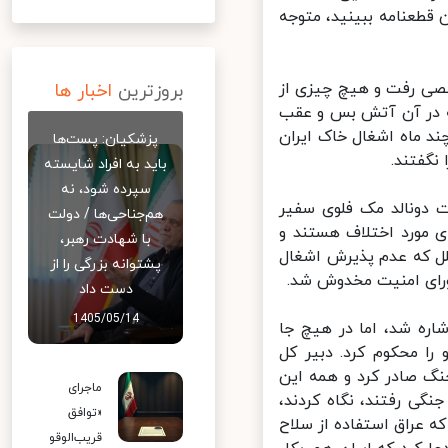
طعنامه ببینید، متوجه
ح خرمشهر به مرخصی رفت و هیچ چیزی از
بروزترین
اخبار ها
مه بعد از ۴۷۹ را صادر کردند که در آن آتش بس و عقب
د ماه اشغال خاک ایران
پزشکیان: پست‌ها
گفتند.
باید به افراد شایسته
سپرده شود، نه
دونالد مک فلوی سفیر
هم‌جناحی‌ها / دولت
 مورد اختلاف هستند و
با شهادت رهبر،
ل که عدم پذیرش اشغال
پشتوانه بزرگی را از
ای امنیت مخدوش شد.
دست داد
1405/05/14
ره شد، اما در هیچ جا
 محکوم کرد. دبیر کل
ی در جنگ صادر کرد و همه این
ماجرای
ی رفتند، نگاه کردند،
«توافق
 عراق استفاده از سلاح
قریب‌الوقو