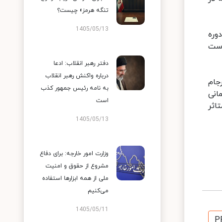
تنگه هرمز» چیست؟
1405/05/13
وره
دست
دفتر رهبر انقلاب: ادعا
درباره واکنش رهبر انقلاب
جام
به نامه رئیس جمهور کذب
انی
است
اثر
1405/05/13
وزارت امور خارجه: برای دفاع
مشروع از حقوق و امنیت
ملی از همه ابزارها استفاده
می‌کنیم
1405/05/11
P