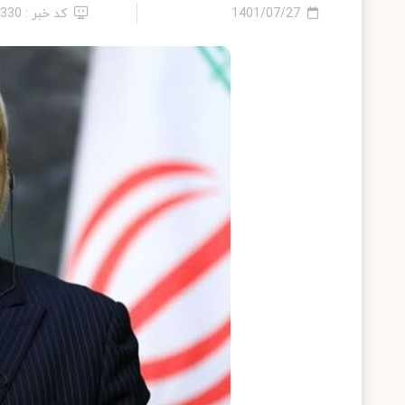
1401/07/27
کد خبر : 8330