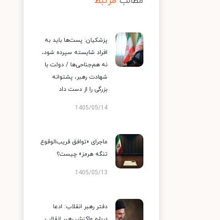
مطالب
مرتبط
پزشکیان: پست‌ها باید به
افراد شایسته سپرده شود،
نه هم‌جناحی‌ها / دولت با
شهادت رهبر، پشتوانه
بزرگی را از دست داد
1405/05/14
ماجرای «توافق قریب‌الوقوع
تنگه هرمز» چیست؟
1405/05/13
دفتر رهبر انقلاب: ادعا
درباره واکنش رهبر انقلاب