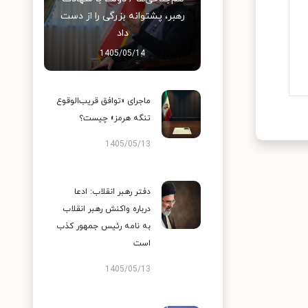
رهبر، پشتوانه بزرگی را از دست
داد
1405/05/14
ماجرای «توافق قریب‌الوقوع
تنگه هرمز» چیست؟
1405/05/13
دفتر رهبر انقلاب: ادعا
درباره واکنش رهبر انقلاب
به نامه رئیس جمهور کذب
است
1405/05/13