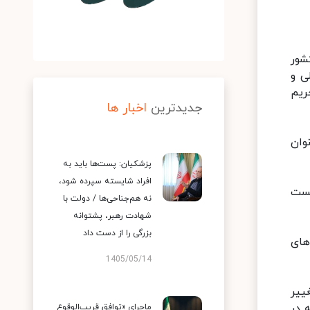
شور
لی و
یم‌
جدیدترین
اخبار ها
وان
پزشکیان: پست‌ها باید به
افراد شایسته سپرده شود،
یست
نه هم‌جناحی‌ها / دولت با
شهادت رهبر، پشتوانه
بزرگی را از دست داد
های
1405/05/14
ییر
 در
ماجرای «توافق قریب‌الوقوع