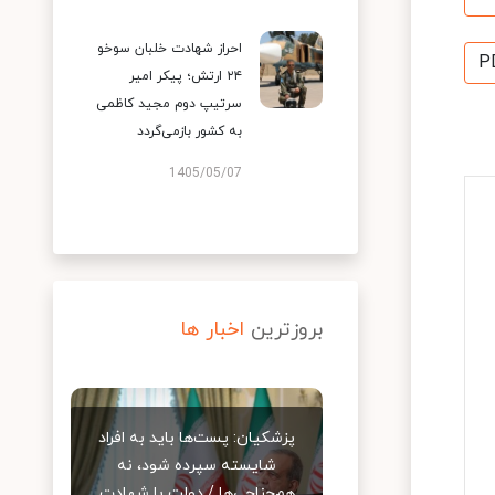
احراز شهادت خلبان سوخو
P
۲۴ ارتش؛ پیکر امیر
سرتیپ دوم مجید کاظمی
به کشور بازمی‌گردد
1405/05/07
بروزترین
اخبار ها
پزشکیان: پست‌ها باید به افراد
شایسته سپرده شود، نه
هم‌جناحی‌ها / دولت با شهادت