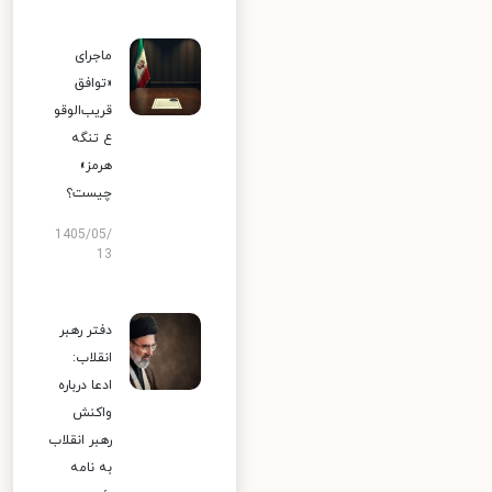
ماجرای
«توافق
قریب‌الوقو
ع تنگه
هرمز»
چیست؟
1405/05/
13
دفتر رهبر
انقلاب:
ادعا درباره
واکنش
رهبر انقلاب
به نامه