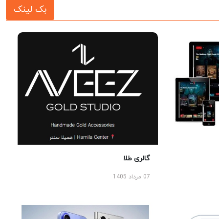
بک لینک
گالری طلا
07 مرداد 1405