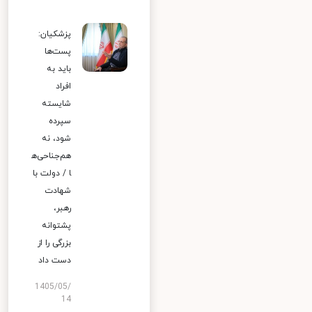
پزشکیان:
پست‌ها
باید به
افراد
شایسته
سپرده
شود، نه
هم‌جناحی‌ه
ا / دولت با
شهادت
رهبر،
پشتوانه
بزرگی را از
دست داد
1405/05/
14