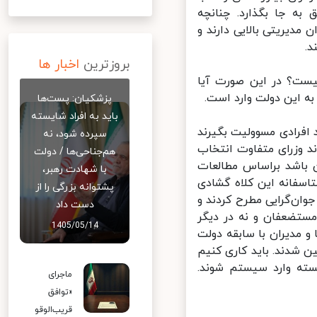
ه ‌جا بگذارد. چنانچه
یریتی بالایی دارند و
بروزترین
اخبار ها
ع همان تکرار 8 ساله گذشته نیست؟ در این صورت آیا
 این دولت وارد است.
پزشکیان: پست‌ها
باید به افراد شایسته
فرادی مسوولیت بگیرند
سپرده شود، نه
د وزرای متفاوت انتخاب
هم‌جناحی‌ها / دولت
 باشد براساس مطالعات
با شهادت رهبر،
طوح عالی بین 50 تا 70 سال است. متاسفانه این کلاه گشادی
پشتوانه بزرگی را از
ن‌گرایی مطرح کردند و
دست داد
ستضعفان و نه در دیگر
1405/05/14
 مدیران با سابقه دولت
ن شدند. باید کاری کنیم
سته وارد سیستم شوند.
ماجرای
«توافق
قریب‌الوقو