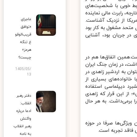
بط خوبی با شخصیت‌های
جه، رابرت مالی نماینده
ماجرای
یکا از نزدیک آشناست.
 متحد مشغول به کار بود
«توافق
در جریان بود، آشنایی
قریب‌الوقو
ع تنگه
هرمز»
همین اتفاق‌ها هم در
چیست؟
شت، در زمان جنگ ایران
1405/05/
ان به اردشیر زاهدی در
13
انواده‌های بسیاری از
د دیپلماسی استفاده
از این قرار که زاهدی
دفتر رهبر
برمی‌داشت. به ‌هر حال
انقلاب:
ادعا درباره
واکنش
ژگی‌ها صرفا در حوزه
رهبر انقلاب
فاقد تجربه است.
به نامه