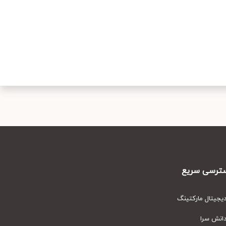
رسی سریع
یتال مارکتینگ
نش سرا