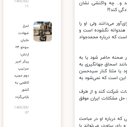
1405/05/
 و... چه واکنشی نشان
11
گی کند؟!
ر می‌دانند ولی او را
احراز
هندوانه نگشوده است و
شهادت
است که درباره محمدجواد
خلبان
سوخو ۲۴
ارتش؛
ر صحنه حاضر شود یا به
پیکر امیر
نند اسحاق جهانگیری به
سرتیپ
 یا مثلا کنار سیدحسن
دوم مجید
ین است که نمی‌شود به
کاظمی به
کشور
ات شرکت کند و از طرف
بازمی‌گردد
 حل مشکلات ایران موفق
1405/05/
07
ه درباره او در مباحث
 بیاورد، می‌تواند با