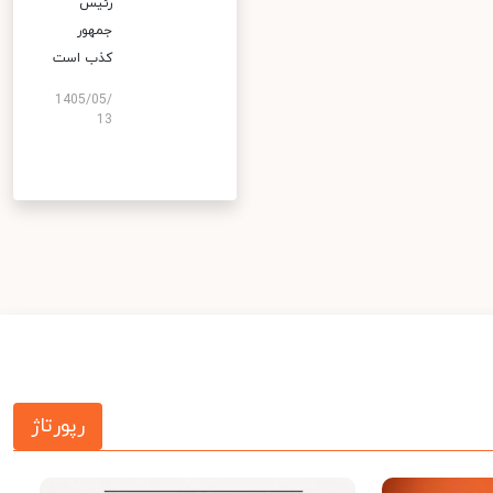
رئیس
جمهور
کذب است
1405/05/
13
رپورتاژ