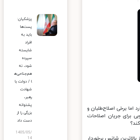
پزشکیان:
پست‌ها
باید به
افراد
شایسته
سپرده
شود، نه
هم‌جناحی‌ه
ا / دولت با
شهادت
رهبر،
پشتوانه
اما برخی اصلاح‌طلبان و
بزرگی را از
ی برای جریان اصلاحات
دست داد
د؟
1405/05/
لاترین شانس برخوردار
14