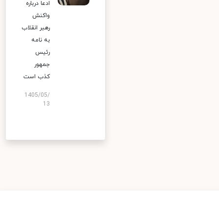
ادعا درباره
واکنش
رهبر انقلاب
به نامه
رئیس
جمهور
کذب است
1405/05/
13