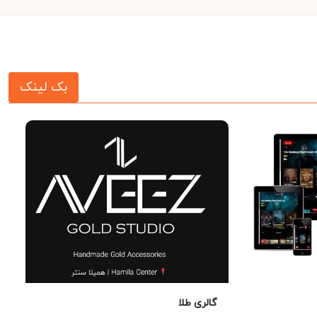
بک لینک
گالری طلا