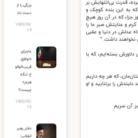
ه، قدرت بی‌انتهایش بر
بزرگی را از
 به این بنده کوچک و
دست داد
زا، که در آن روز هیچ
رم و عنایتش صبر ما را
1405/05/
14
ه عدلش در دنیا و عقبی
خواهند داشت. "
ماجرای
اورش بسته‌ایم، که با
«توافق
قریب‌الوقو
ع تنگه
‌مان، که هر چه داریم
هرمز»
بندش را برنتابید و او
چیست؟
1405/05/
آن سریم
13
دفتر رهبر
انقلاب: