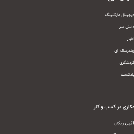
یتال مارکتینگ
نش سرا
ار
رسانه ای
دشگری
دکست
ری در کسب و کار
ی رایگان