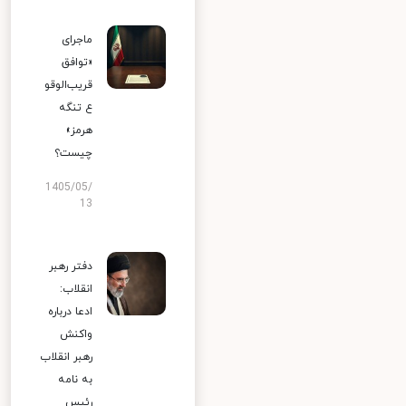
ماجرای
«توافق
قریب‌الوقو
ع تنگه
هرمز»
چیست؟
1405/05/
13
دفتر رهبر
انقلاب:
ادعا درباره
واکنش
رهبر انقلاب
به نامه
رئیس