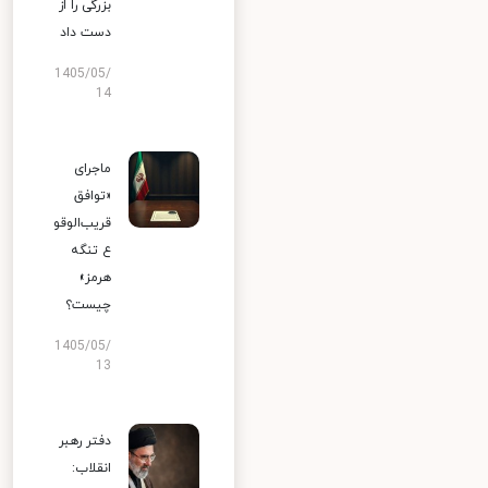
بزرگی را از
دست داد
1405/05/
14
ماجرای
«توافق
قریب‌الوقو
ع تنگه
هرمز»
چیست؟
1405/05/
13
دفتر رهبر
انقلاب: