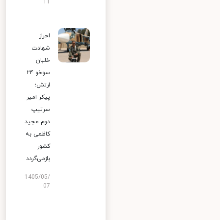
11
احراز
شهادت
خلبان
سوخو ۲۴
ارتش؛
پیکر امیر
سرتیپ
دوم مجید
کاظمی به
کشور
بازمی‌گردد
1405/05/
07