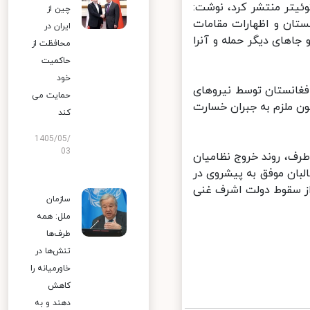
یتر منتشر کرد، نوشت:
چین از
تان و اظهارات مقامات
ایران در
اهای دیگر حمله و آنرا
محافظت از
حاکمیت
خود
 حدود ۲ دهه جنگ و اشغال افغانستان توسط نیروهای
حمایت می
ن ملزم به جبران خسارت
کند
1405/05/
03
ین دو طرف، روند خروج نظامیان
بان موفق به پیشروی در
ور شد و توانست ۲۴ مرداد و پس از سقوط دولت اشرف غنی
سازمان
ملل: همه
طرف‌ها
تنش‌ها در
خاورمیانه را
کاهش
دهند و به