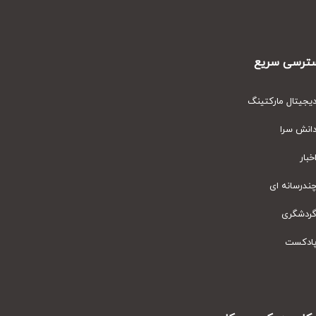
رسی سریع
یتال مارکتینگ
نش سرا
ار
رسانه ای
دشگری
دکست