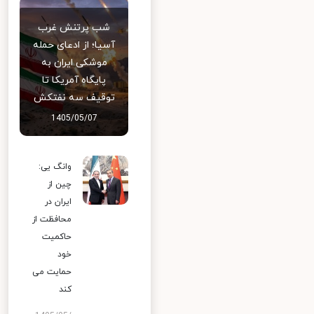
شب پرتنش غرب
آسیا؛ از ادعای حمله
موشکی ایران به
پایگاه آمریکا تا
توقیف سه نفتکش
1405/05/07
وانگ یی:
چین از
ایران در
محافظت از
حاکمیت
خود
حمایت می
کند