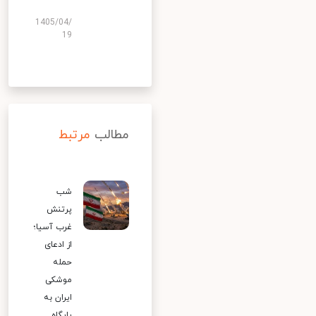
1405/04/
19
مطالب
مرتبط
شب
پرتنش
غرب آسیا؛
از ادعای
حمله
موشکی
ایران به
پایگاه