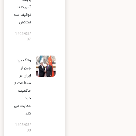
آمریکا تا
توقیف سه
نفتکش
1405/05/
07
وانگ یی:
چین از
ایران در
محافظت از
حاکمیت
خود
حمایت می
کند
1405/05/
03