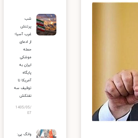
شب
پرتنش
غرب آسیا؛
از ادعای
حمله
موشکی
ایران به
پایگاه
آمریکا تا
توقیف سه
نفتکش
1405/05/
07
وانگ یی: