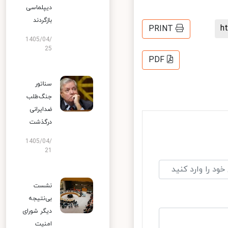
دیپلماسی
بازگردند
PRINT
1405/04/
25
PDF
سناتور
جنگ‌طلب
ضدایرانی
درگذشت
1405/04/
21
نشست
بی‌نتیجه
دیگر شورای
امنیت