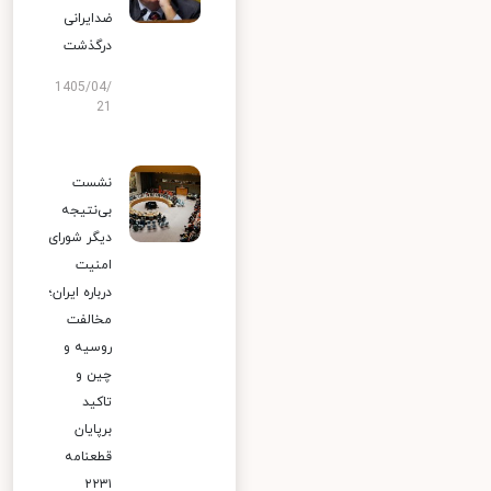
ضدایرانی
درگذشت
1405/04/
21
نشست
بی‌نتیجه
دیگر شورای
امنیت
درباره ایران؛
مخالفت
روسیه و
چین و
تاکید
برپایان
قطعنامه
۲۲۳۱