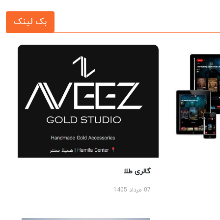
بک لینک
گالری طلا
07 مرداد 1405