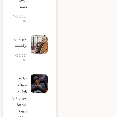
تومان
رسید
1405/05/
07
اکبر عبدی
درگذشت
1405/05/
03
بازگشت
نصرالله
رادش به
سریال «مرد
سه هزار
چهره»؛