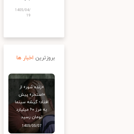
1405/04/
19
بروزترین
اخبار ها
«زنده شور» از
«استخر» پیش
افتاد؛ گیشه سینما
به مرز ۶۰ میلیارد
تومان رسید
1405/05/07