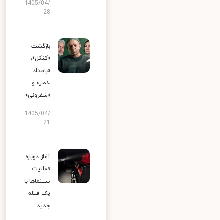
1405/04/
28
بازگشت
«کنکل»،
«بامداد
خمار» و
«شفرونی»
1405/04/
21
آغاز دوباره
فعالیت
سینماها با
یک فیلم
جدید