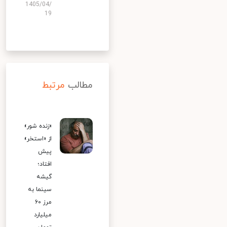
1405/04/
19
مطالب
مرتبط
«زنده شور»
از «استخر»
پیش
افتاد؛
گیشه
سینما به
مرز ۶۰
میلیارد