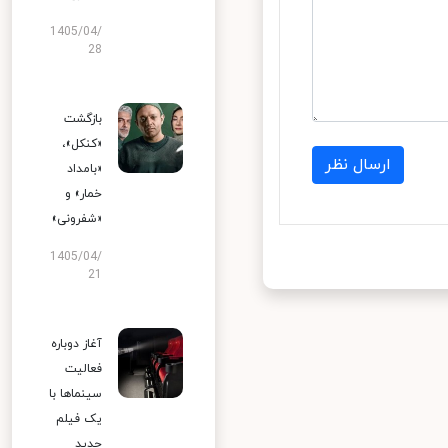
1405/04/
28
بازگشت
«کنکل»،
ارسال نظر
«بامداد
خمار» و
«شفرونی»
1405/04/
21
آغاز دوباره
فعالیت
سینماها با
یک فیلم
جدید