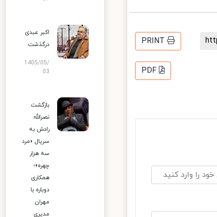
اکبر عبدی
h
PRINT
درگذشت
1405/05/
PDF
03
بازگشت
نصرالله
رادش به
سریال «مرد
سه هزار
چهره»؛
همکاری
دوباره با
مهران
مدیری