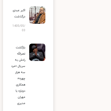
اکبر عبدی
درگذشت
1405/05/
03
بازگشت
نصرالله
رادش به
سریال «مرد
سه هزار
چهره»؛
همکاری
دوباره با
مهران
مدیری