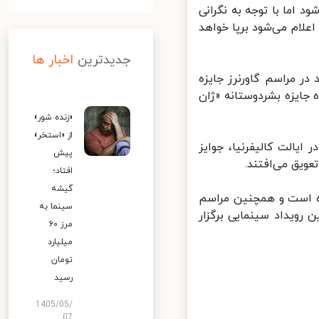
 اسکار قرار بود در تاریخ ۱۵ ژانویه ۲۰۲۲ برگزار شود اما با توجه به نگرانی
لام می‌شود برپا خواهد
جدیدترین
اخبار ها
ر مراسم گاورنرز جایزه
جایزه بشردوستانه «ژان
«زنده شور»
از «استخر»
الت کالیفرنیا، جوایز
پیش
ویق می‌افتند.
افتاد؛
گیشه
 ژانویه به ۲۸ فوریه منتقل شده است و همچنین مراسم
سینما به
 رویداد سینمایی برگزار
مرز ۶۰
میلیارد
تومان
رسید
1405/05/
07