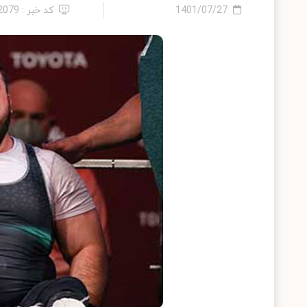
1401/07/27
کد خبر : 12079