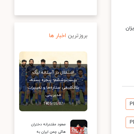
زان
بروزترین
اخبار ها
استقلال در آستانه لیگ
بیست‌وششم؛ پنجره بسته،
بلاتکلیفی ستاره‌ها و تغییرات
مدیریتی
P
1405/05/07
P
صعود مقتدرانه دختران
هاکی چمن ایران به