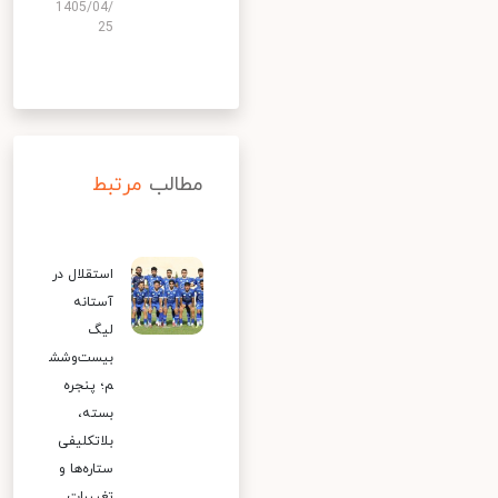
1405/04/
25
مطالب
مرتبط
استقلال در
آستانه
لیگ
بیست‌وشش
م؛ پنجره
بسته،
بلاتکلیفی
ستاره‌ها و
تغییرات