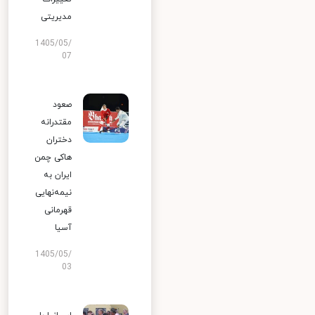
مدیریتی
1405/05/
07
صعود
مقتدرانه
دختران
هاکی چمن
ایران به
نیمه‌نهایی
قهرمانی
آسیا
1405/05/
03