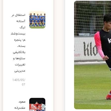
استقلال در
آستانه
لیگ
بیست‌وشش
م؛ پنجره
بسته،
بلاتکلیفی
ستاره‌ها و
تغییرات
مدیریتی
1405/05/
07
صعود
مقتدرانه