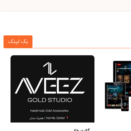
بک لینک
گالری طلا