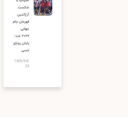
اسپانیا با
شکست
آرژانتین
قهرمان جام
جهانی
۲۰۲۶ شد؛
پایان رویای
مسی
1405/04/
29