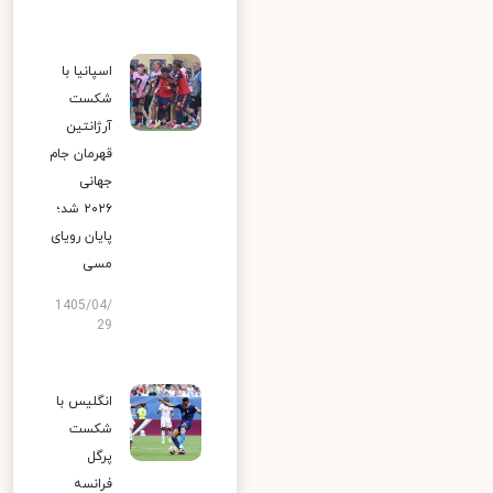
اسپانیا با
شکست
آرژانتین
قهرمان جام
جهانی
۲۰۲۶ شد؛
پایان رویای
مسی
1405/04/
29
انگلیس با
شکست
پرگل
فرانسه