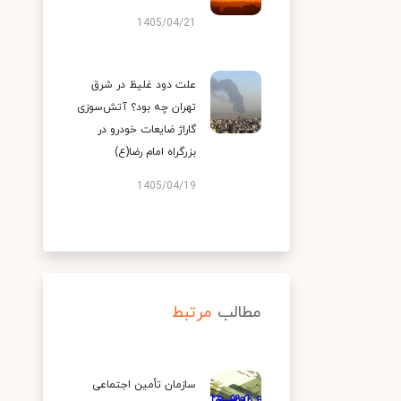
1405/04/21
علت دود غلیظ در شرق
تهران چه بود؟ آتش‌سوزی
گاراژ ضایعات خودرو در
بزرگراه امام رضا(ع)
1405/04/19
مطالب
مرتبط
سازمان تأمین اجتماعی