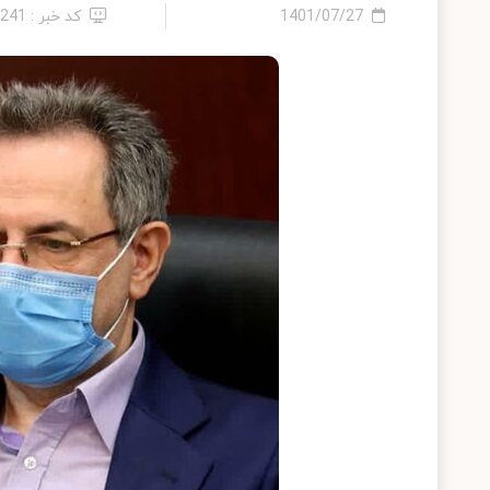
1401/07/27
کد خبر : 9241