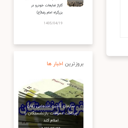
گاراژ ضایعات خودرو در
بزرگراه امام رضا(ع)
1405/04/19
بروزترین
اخبار ها
سازمان تأمین اجتماعی زمان
پرداخت معوقات بازنشستگان را
اعلام کند