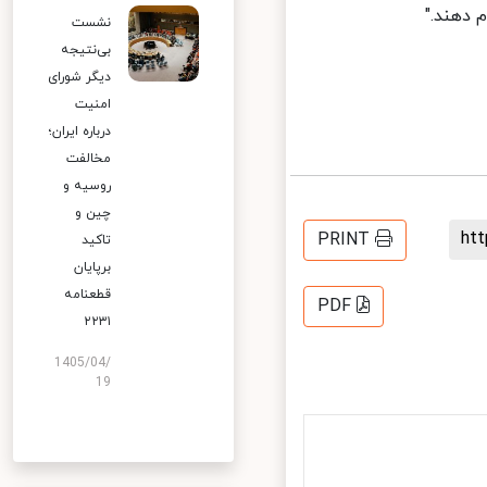
دهند."
نشست
بی‌نتیجه
دیگر شورای
امنیت
درباره ایران؛
مخالفت
روسیه و
چین و
h
PRINT
تاکید
برپایان
قطعنامه
PDF
۲۲۳۱
1405/04/
19