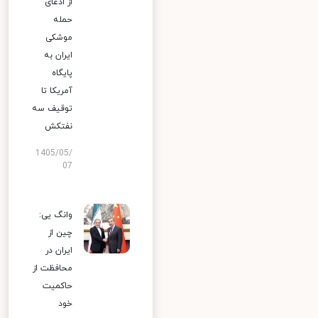
از ادعای
حمله
موشکی
ایران به
پایگاه
آمریکا تا
توقیف سه
نفتکش
1405/05/
07
وانگ یی:
چین از
ایران در
محافظت از
حاکمیت
خود