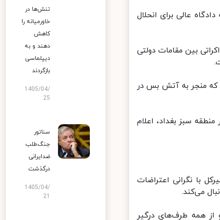
تنش‌ها در
عه گذشته به دادگاه عالی برای انحلال
خاورمیانه را
کاهش
دهند و به
کراتی بین مقامات دولتی
دیپلماسی
بازگردند
که منجر به آتش بس در
1405/04/
25
نطقه سبز بغداد، اعلام
سناتور
جنگ‌طلب
ضدایرانی
درگذشت
ل با نگرانی اعتراضات
1405/04/
ل می‌کند.
21
ز همه طرف‌های درگیر