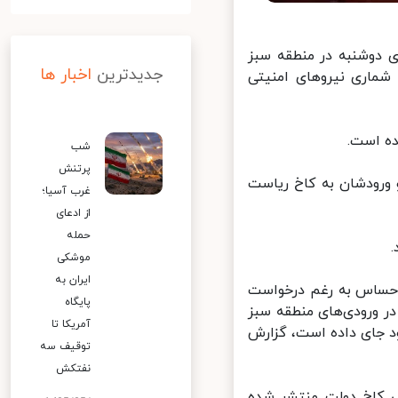
 دوشنبه در منطقه سبز
جدیدترین
اخبار ها
عداد، شماری نیروهای امنیتی
شب
پرتنش
ورودشان به کاخ ریاست
غرب آسیا؛
از ادعای
حمله
موشکی
ایران به
 حساس به رغم درخواست
پایگاه
ر ورودی‌های منطقه سبز
آمریکا تا
 جای داده است، گزارش
توقیف سه
نفتکش
 کاخ دولت منتشر شده