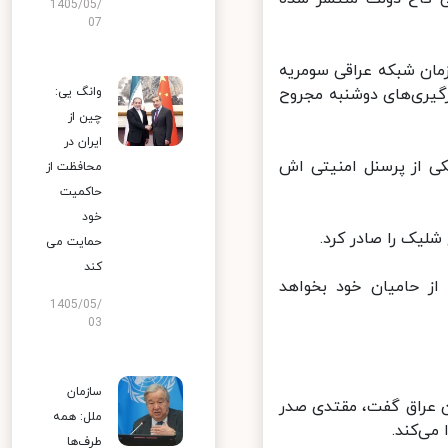
1405/05/
07
مان شبکه عراقی سومریه
یری‌های دوشنبه مجروح
وانگ یی:
چین از
ایران در
 از پرسنل امنیتی اش
محافظت از
حاکمیت
خود
یک را صادر کرد.
حمایت می
کند
 حامیان خود بخواهد
1405/05/
03
سازمان
 عراق گفت، مقتدی صدر
ملل: همه
‌کند.
طرف‌ها