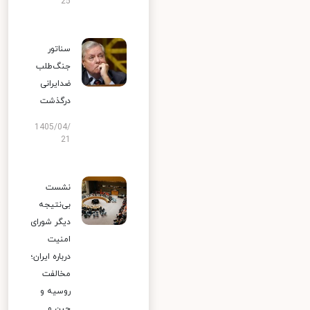
25
سناتور
جنگ‌طلب
ضدایرانی
درگذشت
1405/04/
21
نشست
بی‌نتیجه
دیگر شورای
امنیت
درباره ایران؛
مخالفت
روسیه و
چین و