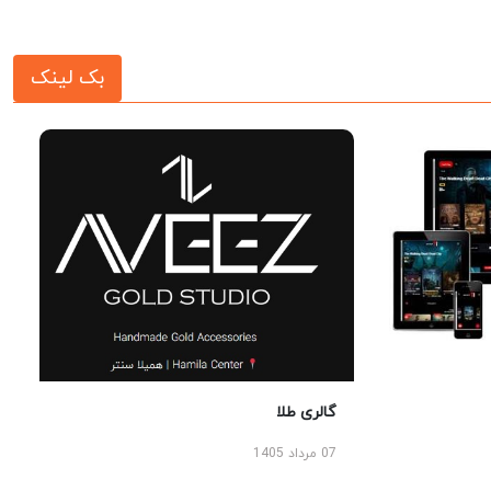
بک لینک
گالری طلا
07 مرداد 1405