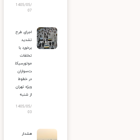
1405/05/
07
اجرای طرح
تشدید
برخورد با
تخلفات
موتورسیکل
ت‌سواران
در خطوط
ویژه تهران
از شنبه
1405/05/
03
هشدار