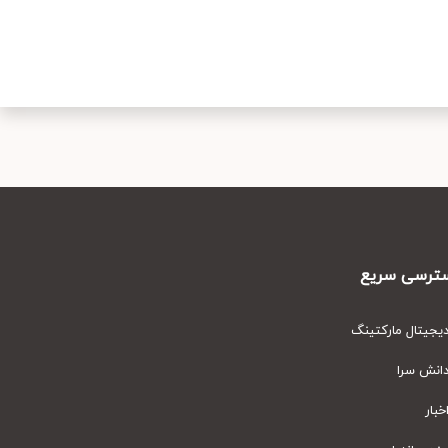
رسی سریع
یتال مارکتینگ
نش سرا
ار