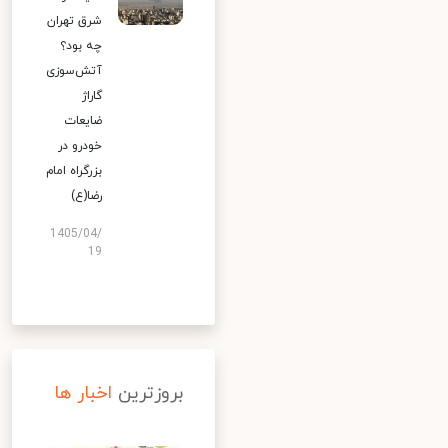
شرق تهران
چه بود؟
آتش‌سوزی
گاراژ
ضایعات
خودرو در
بزرگراه امام
رضا(ع)
1405/04/
19
بروزترین
اخبار ها