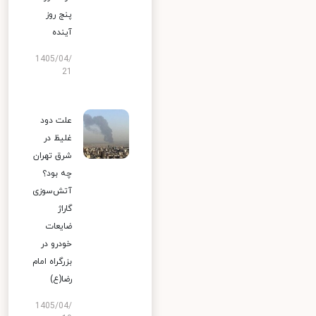
پنج روز
آینده
1405/04/
21
علت دود
غلیظ در
شرق تهران
چه بود؟
آتش‌سوزی
گاراژ
ضایعات
خودرو در
بزرگراه امام
رضا(ع)
1405/04/