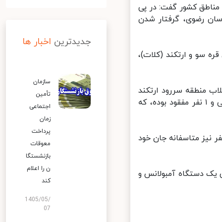
ناطق کشور گفت: در پی
ان رضوی، گرفتار شدن
جدیدترین
اخبار ها
ه سو و ارتکند (کلات)،
سازمان
ب منطقه سررود ارتکند
تأمین
گزارش شده است و از مجموع ۵ نفر سرنشین خودرو ۱ نفر زنده، ۳ نفر فوتی و ۱ نفر مفقود بوده، که
اجتماعی
زمان
پرداخت
 سه نفر نیز متاسفانه جان خود
معوقات
بازنشستگا
ن را اعلام
. همچنین یک دستگاه آمبولانس و
کند
1405/05/
07