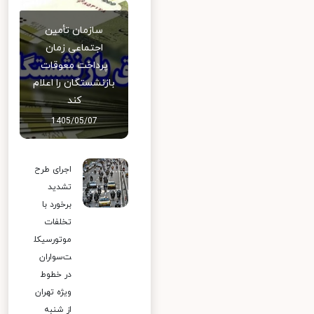
سازمان تأمین
اجتماعی زمان
پرداخت معوقات
بازنشستگان را اعلام
کند
1405/05/07
اجرای طرح
تشدید
برخورد با
تخلفات
موتورسیکل
ت‌سواران
در خطوط
ویژه تهران
از شنبه