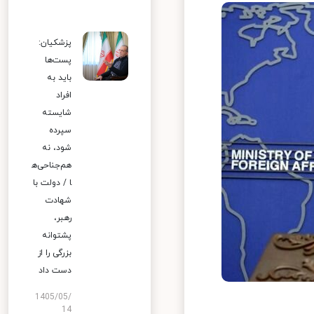
پزشکیان:
پست‌ها
باید به
افراد
شایسته
سپرده
شود، نه
هم‌جناحی‌ه
ا / دولت با
شهادت
رهبر،
پشتوانه
بزرگی را از
دست داد
1405/05/
14