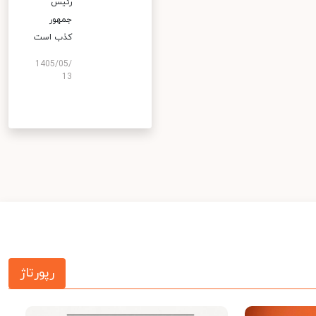
رئیس
جمهور
کذب است
1405/05/
13
رپورتاژ