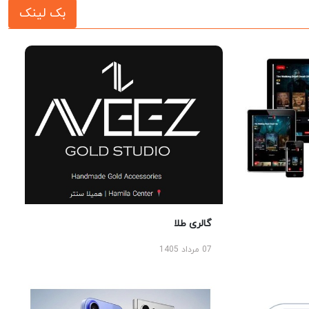
بک لینک
گالری طلا
07 مرداد 1405