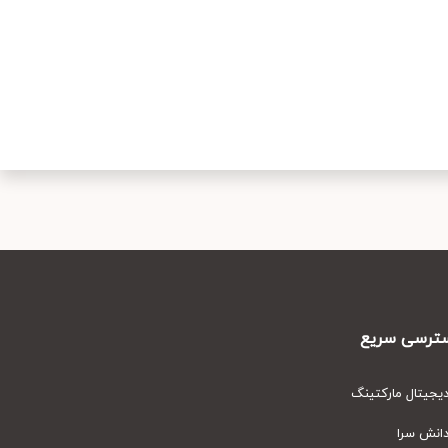
رسی سریع
یتال مارکتینگ
نش سرا