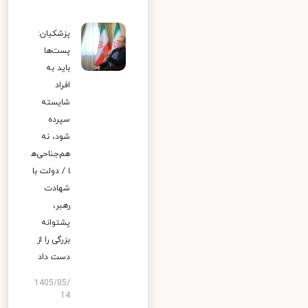
پزشکیان:
پست‌ها
باید به
افراد
شایسته
سپرده
شود، نه
هم‌جناحی‌ه
ا / دولت با
شهادت
رهبر،
پشتوانه
بزرگی را از
دست داد
1405/05/
14