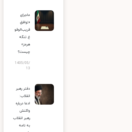
ماجرای
«توافق
قریب‌الوقو
ع تنگه
هرمز»
چیست؟
1405/05/
13
دفتر رهبر
انقلاب:
ادعا درباره
واکنش
رهبر انقلاب
به نامه