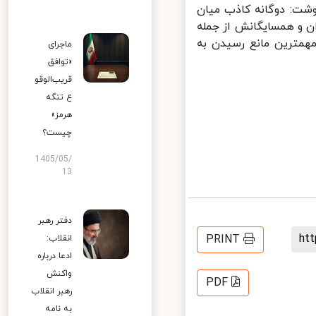
ت: دوگانه کاذب میان
ن و همسایگانش از جمله
مترین مانع رسیدن به
ماجرای
«توافق
قریب‌الوقو
ع تنگه
هرمز»
چیست؟
1405/05/
13
دفتر رهبر
h
PRINT
انقلاب:
ادعا درباره
واکنش
PDF
رهبر انقلاب
به نامه