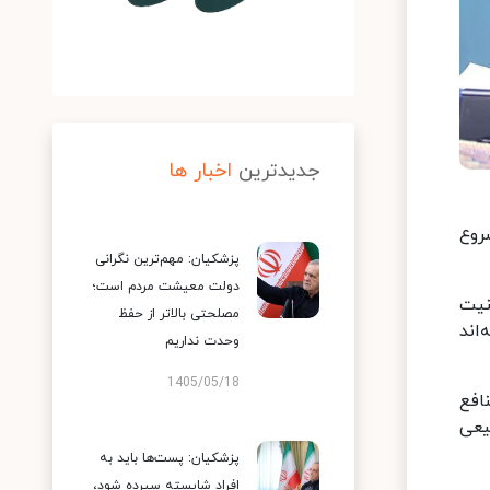
جدیدترین
اخبار ها
روع
پزشکیان: مهم‌ترین نگرانی
دولت معیشت مردم است؛
نیت
مصلحتی بالاتر از حفظ
اند
وحدت نداریم
1405/05/18
افع
یعی
پزشکیان: پست‌ها باید به
افراد شایسته سپرده شود،