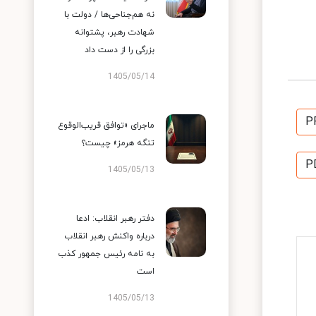
نه هم‌جناحی‌ها / دولت با
شهادت رهبر، پشتوانه
بزرگی را از دست داد
1405/05/14
P
ماجرای «توافق قریب‌الوقوع
تنگه هرمز» چیست؟
P
1405/05/13
دفتر رهبر انقلاب: ادعا
درباره واکنش رهبر انقلاب
به نامه رئیس جمهور کذب
است
1405/05/13