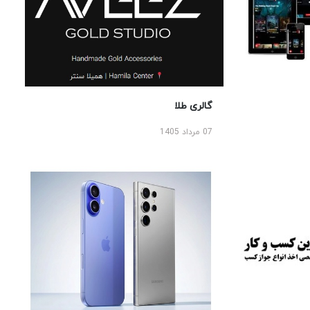
گالری طلا
07 مرداد 1405