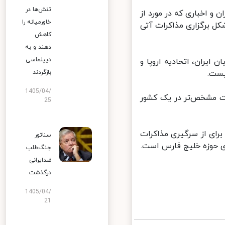
تنش‌ها در
 اخباری که در مورد از
خاورمیانه را
 برگزاری مذاکرات آتی
کاهش
دهند و به
دیپلماسی
یران، اتحادیه اروپا و
بازگردند
1405/04/
ت مشخص‌تر در یک کشور
25
رای از سرگیری مذاکرات
سناتور
 حوزه خلیج فارس است.
جنگ‌طلب
ضدایرانی
درگذشت
1405/04/
21