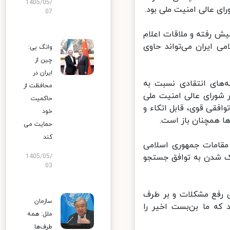
1405/05/
ی عالی امنیت ملی بود.
07
ش رفته و ملاقات اعلام
 ایران می‌تواند حاوی
وانگ یی:
چین از
ایران در
‌های انتقادی نسبت به
محافظت از
 شورای عالی امنیت ملی
حاکمیت
فقی قوی، قابل اتکاء و
خود
ا همچنان باز است.
حمایت می
کند
مقامات جمهوری اسلامی
ک شدن به توافق جستجو
1405/05/
03
 رفع مشکلات و بر طرف
سازمان
ه ما بن‌بست اخیر را
ملل: همه
طرف‌ها