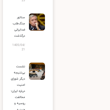
25
سناتور
جنگ‌طلب
ضدایرانی
درگذشت
1405/04/
21
نشست
بی‌نتیجه
دیگر شورای
امنیت
درباره ایران؛
مخالفت
روسیه و
چین و