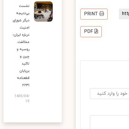
نشست
h
PRINT
بی‌نتیجه
دیگر شورای
امنیت
PDF
درباره ایران؛
مخالفت
روسیه و
چین و
تاکید
برپایان
قطعنامه
۲۲۳۱
1405/04/
19