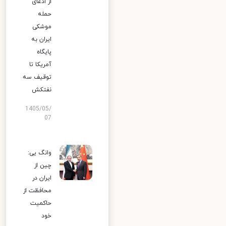
از ادعای
حمله
موشکی
ایران به
پایگاه
آمریکا تا
توقیف سه
نفتکش
1405/05/
07
وانگ یی:
چین از
ایران در
محافظت از
حاکمیت
خود