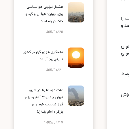
هشدار نارنجی هواشناسی
برای تهران؛ طوفان و گرد و
ات را
خاک در راه است
د و
1405/04/28
و عنوان
ماندگاری هوای گرم در کشور
ایِ
تا پنج روز آینده
1405/04/21
وسط
علت دود غلیظ در شرق
با وزش
تهران چه بود؟ آتش‌سوزی
گاراژ ضایعات خودرو در
بزرگراه امام رضا(ع)
1405/04/19