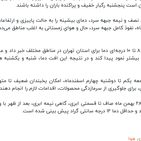
است پنجشنبه رگبار خفیف و پراکنده باران را داشته باشند.
ی روز پنجشنبه ۳۰ بهمن ماه نفوذ نصف و نیمه جبهه سرد، دمای بیشینه را به حالت پاییزی و ارتفاع
اه، نفوذ کامل جبهه سرد، حال و هوایِ زمستانی به اغلب مناطق می‌ده
مدیر کل هواشناسی استان تهران از پیش بینیِ افتِ ۸ تا ۱۰ درجه‌ای دما برای استان تهران در مناطق مختلف خبر داد 
یشتر نمود پیدا کند و در نتیجه این افت دما، شنبه و یکشنبه هو
معه یکم تا دوشنبه چهارم اسفندماه، امکان یخبندان ضعیف تا مت
 برای جلوگیری از سرمازدگی محصولات، اقدامات لازم را انجام دهند.
وی اظهار داشت: آسمان تهران، برای امروز سه شنبه ۲۸ بهمن ماه صاف تا قسمتی ابری، گاهی نیمه ابری، بعد از ظهر 
ی هوا