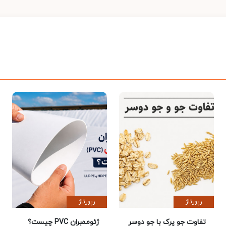
رپورتاژ
رپورتاژ
تفاوت جو پرک با جو دوسر
ژئوممبران PVC چیست؟