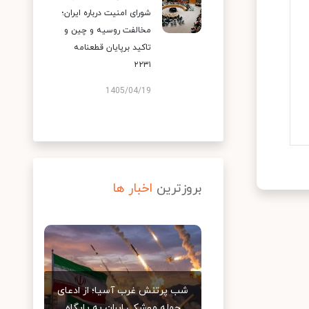
شورای امنیت درباره ایران؛
مخالفت روسیه و چین و
تاکید برپایان قطعنامه
۲۲۳۱
1405/04/19
بروزترین
اخبار ها
شب پرتنش غرب آسیا؛ از ادعای
حمله موشکی ایران به پایگاه