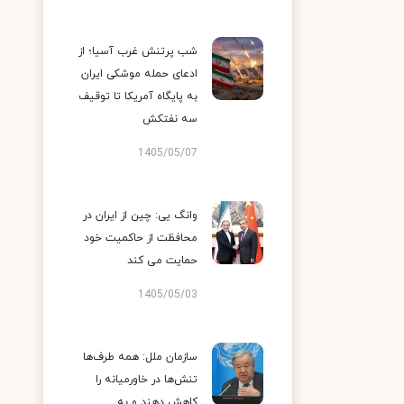
شب پرتنش غرب آسیا؛ از
ادعای حمله موشکی ایران
به پایگاه آمریکا تا توقیف
سه نفتکش
1405/05/07
وانگ یی: چین از ایران در
محافظت از حاکمیت خود
حمایت می کند
1405/05/03
سازمان ملل: همه طرف‌ها
تنش‌ها در خاورمیانه را
کاهش دهند و به