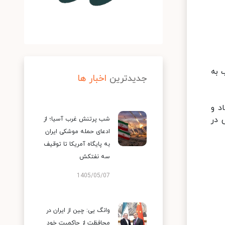
: هشتمین سخنرانی روحانی در مجمع عمومی نیز امسال ساعت ۹شب به
جدیدترین
اخبار ها
د و
 در
شب پرتنش غرب آسیا؛ از
ادعای حمله موشکی ایران
به پایگاه آمریکا تا توقیف
سه نفتکش
1405/05/07
وانگ یی: چین از ایران در
محافظت از حاکمیت خود