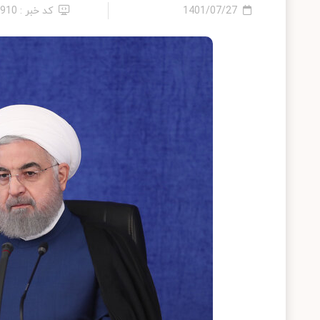
1401/07/27
کد خبر : 2910