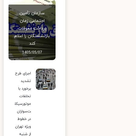
سازمان تأمین
اجتماعی زمان
پرداخت معوقات
بازنشستگان را اعلام
کند
1405/05/07
اجرای طرح
تشدید
برخورد با
تخلفات
موتورسیکل
ت‌سواران
در خطوط
ویژه تهران
از شنبه