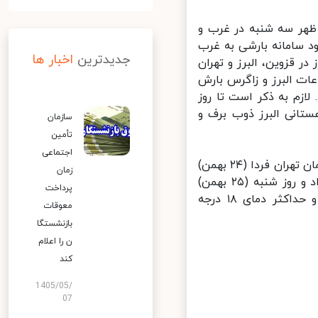
ظهر سه شنبه در غرب و
 سامانه بارشی به غرب
جدیدترین
اخبار ها
قزوین، البرز و تهران
ات البرز و زاگرس بارش
زم به ذکر است تا روز
تانی البرز ذوب برف و
سازمان
تأمین
اجتماعی
ضیاییان در پایان درباره وضعیت جوی تهران طی دو روز آینده اظهار کرد: آسمان تهران فردا (۲۴ بهمن)
زمان
صاف گاهی غبار محلی با حداقل دمای ۷ و حداکثر دمای ۱۷ درجه سانتیگراد و روز شنبه (۲۵ بهمن)
پرداخت
قسمتی ابری و غبار صبحگاهی در بعدازظهر وزش باد با حداقل دمای ۸ و حداکثر دمای ۱۸ درجه
معوقات
بازنشستگا
ن را اعلام
کند
1405/05/
07