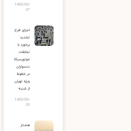
1405/05/
07
اجرای طرح
تشدید
برخورد با
تخلفات
موتورسیکل
ت‌سواران
در خطوط
ویژه تهران
از شنبه
1405/05/
03
هشدار