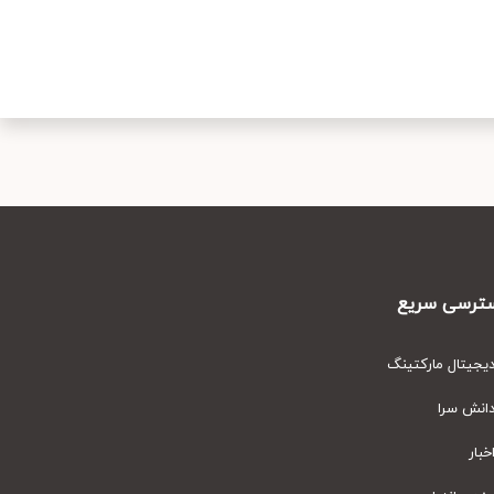
رسی سریع
یتال مارکتینگ
نش سرا
ار