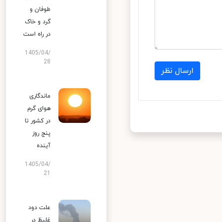
طوفان و
گرد و خاک
در راه است
1405/04/
28
ارسال نظر
ماندگاری
هوای گرم
در کشور تا
پنج روز
آینده
1405/04/
21
علت دود
غلیظ در