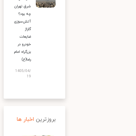
شرق تهران
چه بود؟
آتش‌سوزی
گاراژ
ضایعات
خودرو در
بزرگراه امام
رضا(ع)
1405/04/
19
بروزترین
اخبار ها