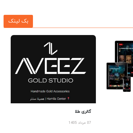
بک لینک
گالری طلا
07 مرداد 1405