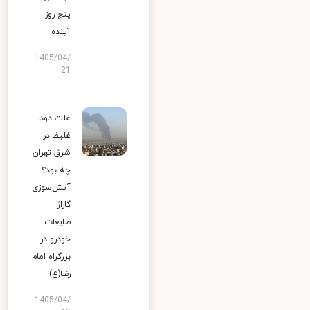
پنج روز
آینده
1405/04/
21
علت دود
غلیظ در
شرق تهران
چه بود؟
آتش‌سوزی
گاراژ
ضایعات
خودرو در
بزرگراه امام
رضا(ع)
1405/04/