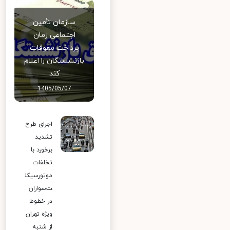
سازمان تأمین
اجتماعی زمان
پرداخت معوقات
بازنشستگان را اعلام
کند
1405/05/07
اجرای طرح
تشدید
برخورد با
تخلفات
موتورسیکل
ت‌سواران
در خطوط
ویژه تهران
از شنبه