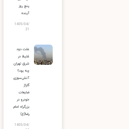
پنج روز
آینده
1405/04/
21
علت دود
غلیظ در
شرق تهران
چه بود؟
آتش‌سوزی
گاراژ
ضایعات
خودرو در
بزرگراه امام
رضا(ع)
1405/04/