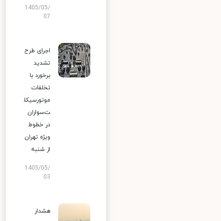
1405/05/
07
اجرای طرح
تشدید
برخورد با
تخلفات
موتورسیکل
ت‌سواران
در خطوط
ویژه تهران
از شنبه
1405/05/
03
هشدار