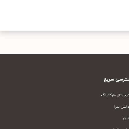
رسی سریع
یتال مارکتینگ
نش سرا
ار