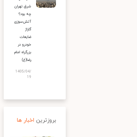
شرق تهران
چه بود؟
آتش‌سوزی
گاراژ
ضایعات
خودرو در
بزرگراه امام
رضا(ع)
1405/04/
19
بروزترین
اخبار ها