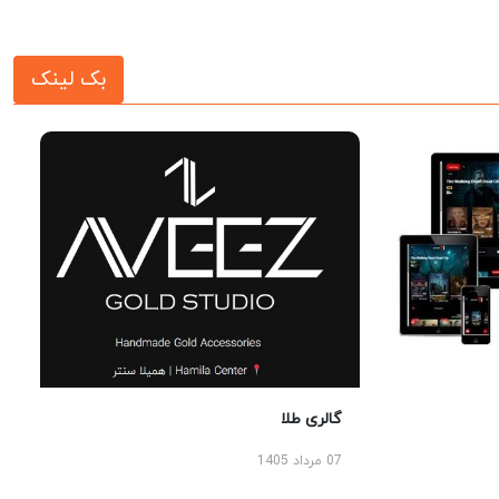
بک لینک
گالری طلا
07 مرداد 1405