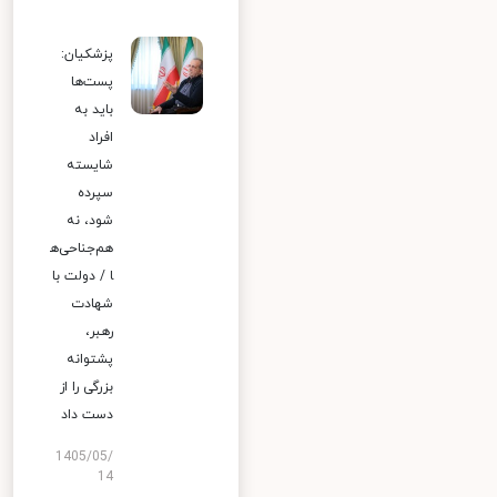
پزشکیان:
پست‌ها
باید به
افراد
شایسته
سپرده
شود، نه
هم‌جناحی‌ه
ا / دولت با
شهادت
رهبر،
پشتوانه
بزرگی را از
دست داد
1405/05/
14