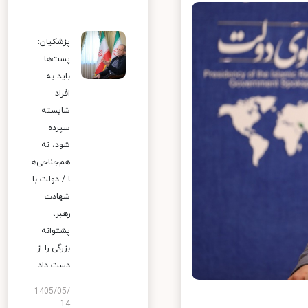
پزشکیان:
پست‌ها
باید به
افراد
شایسته
سپرده
شود، نه
هم‌جناحی‌ه
ا / دولت با
شهادت
رهبر،
پشتوانه
بزرگی را از
دست داد
1405/05/
14