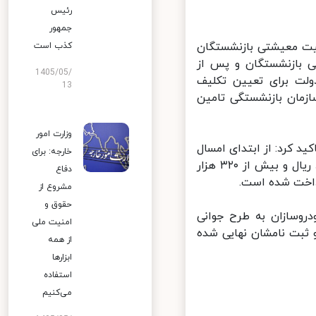
رئیس
جمهور
ت معیشتی بازنشستگان
کذب است
 بازنشستگان و پس از
1405/05/
لت برای تعیین تکلیف
13
مان بازنشستگی تامین
وزارت امور
 کرد: از ابتدای امسال
خارجه: برای
تاکنون تعداد ۲۱۷ هزار فقره وام فرزندآوری به مبلغ بیش از ۸۶ هزار میلیارد ریال و بیش از ۳۲۰ هزار
دفاع
مشروع از
حقوق و
های فروش خودروسازان به طرح جوانی
امنیت ملی
ل وجه داشتند و ثبت نامشان نهایی شده
از همه
ابزارها
استفاده
می‌کنیم