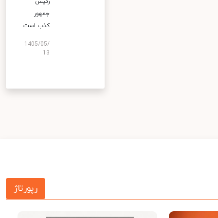
رئیس
جمهور
کذب است
1405/05/
13
رپورتاژ