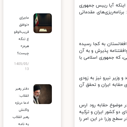
ینکه آیا رییس جمهوری
امه‌ریزی‌های مقدماتی
ماجرای
«توافق
قریب‌الوقو
ع تنگه
غانستان به کجا رسیده
هرمز»
فقتنامه پذیرش و به آن
چیست؟
 که جمهوری اسلامی با
1405/05/
13
وزیر نیرو نیز به زودی
قابه ایران و تحقق آن
دفتر رهبر
انقلاب:
ادعا درباره
ر موضوع حقابه رود ارس
واکنش
و کشور ایران و ترکیه
رهبر انقلاب
طح وزرا در این امر را
به نامه