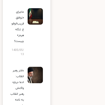
ماجرای
«توافق
قریب‌الوقو
ع تنگه
هرمز»
چیست؟
1405/05/
13
دفتر رهبر
انقلاب:
ادعا درباره
واکنش
رهبر انقلاب
به نامه