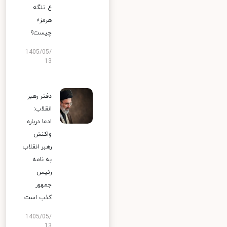
ع تنگه
هرمز»
چیست؟
1405/05/
13
دفتر رهبر
انقلاب:
ادعا درباره
واکنش
رهبر انقلاب
به نامه
رئیس
جمهور
کذب است
1405/05/
13