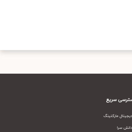
رسی سریع
یتال مارکتینگ
نش سرا