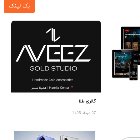
بک لینک
گالری طلا
07 مرداد 1405