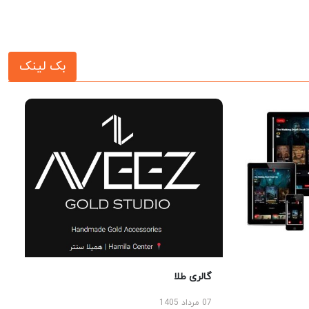
بک لینک
گالری طلا
07 مرداد 1405