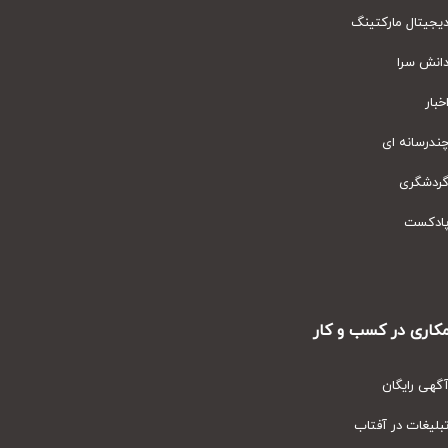
یتال مارکتینگ
نش سرا
ار
رسانه ای
دشگری
دکست
ری در کسب و کار
ی رایگان
یغات در آفتاب