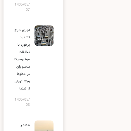
1405/05/
07
اجرای طرح
تشدید
برخورد با
تخلفات
موتورسیکل
ت‌سواران
در خطوط
ویژه تهران
از شنبه
1405/05/
03
هشدار