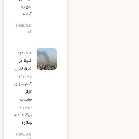
پنج روز
آینده
1405/04/
21
علت دود
غلیظ در
شرق تهران
چه بود؟
آتش‌سوزی
گاراژ
ضایعات
خودرو در
بزرگراه امام
رضا(ع)
1405/04/