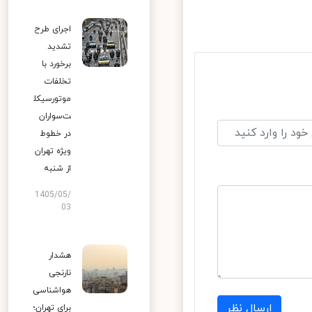
اجرای طرح
تشدید
برخورد با
تخلفات
موتورسیکل
ت‌سواران
در خطوط
ویژه تهران
از شنبه
1405/05/
03
هشدار
نارنجی
هواشناسی
ارسال نظر
برای تهران؛