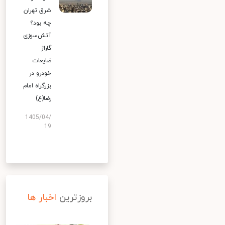
شرق تهران
چه بود؟
آتش‌سوزی
گاراژ
ضایعات
خودرو در
بزرگراه امام
رضا(ع)
1405/04/
19
بروزترین
اخبار ها