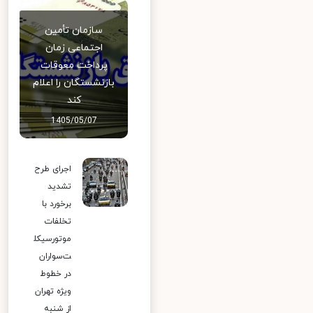
سازمان تأمین
اجتماعی زمان
پرداخت معوقات
بازنشستگان را اعلام
کند
1405/05/07
اجرای طرح
تشدید
برخورد با
تخلفات
موتورسیکل
ت‌سواران
در خطوط
ویژه تهران
از شنبه