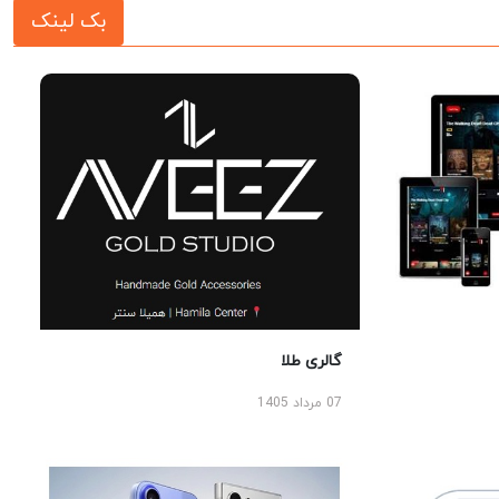
بک لینک
گالری طلا
07 مرداد 1405