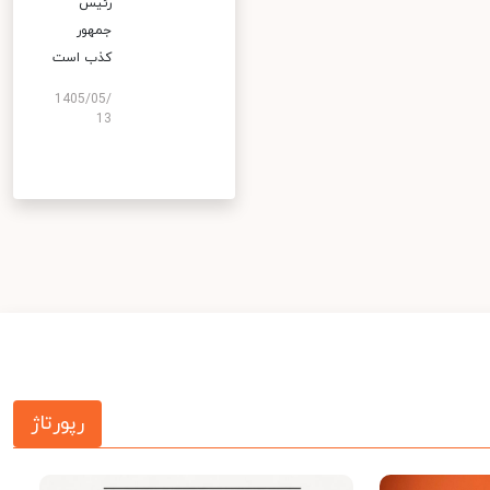
رئیس
جمهور
کذب است
1405/05/
13
رپورتاژ