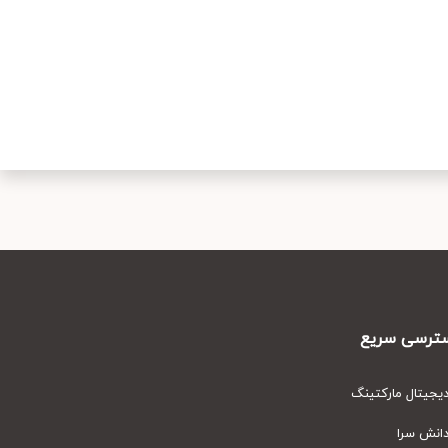
رسی سریع
یتال مارکتینگ
نش سرا