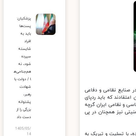
پزشکیان:
پست‌ها
باید به
افراد
شایسته
سپرده
شود، نه
هم‌جناحی‌ه
ا / دولت با
شهادت
 صنایع نظامی و دفاعی
رهبر،
تقادند که باید ردپای
پشتوانه
سی و نظامی ایران گرچه
بزرگی را از
یتی نیز همچنان در پی
دست داد
1405/05/
 با تسلیت و تبریک به
14