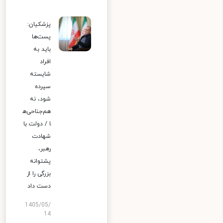
پزشکیان:
پست‌ها
باید به
افراد
شایسته
سپرده
شود، نه
هم‌جناحی‌ه
ا / دولت با
شهادت
رهبر،
پشتوانه
بزرگی را از
دست داد
1405/05/
14