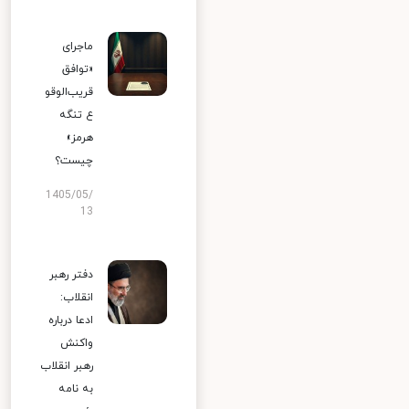
ماجرای
«توافق
قریب‌الوقو
ع تنگه
هرمز»
چیست؟
1405/05/
13
دفتر رهبر
انقلاب:
ادعا درباره
واکنش
رهبر انقلاب
به نامه