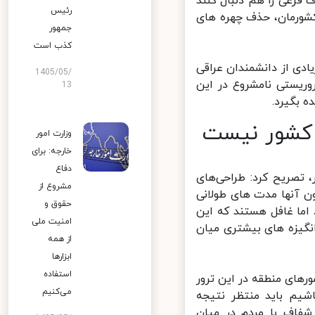
عی را هم دنبال کنند
رئیس
شورمان، حذف چهره های
جمهور
کذب است
دی از دانشمندان عراقی
1405/05/
ریستی نامشروع در این
13
بگیرد.
کشور نیست
وزارت امور
خارجه: برای
دفاع
، تصریح کرد: طراحی‌های
مشروع از
 آنها مدت های طولانی
حقوق و
ما غافل هستند که این
امنیت ملی
گیزه های بیشتری میان
از همه
ابزارها
استفاده
ای منطقه در این ترور
می‌کنیم
شیم باید منتظر نتیجه
فاف با مردم در میان