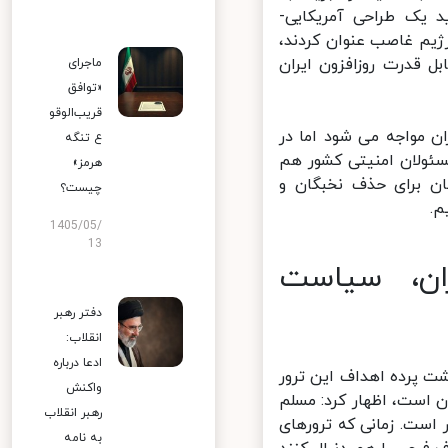
 یک طراحی آمریکایی-
یم غاصب عنوان کردند،
قدرت روزافزون ایران
ماجرای
«توافق
قریب‌الوقو
 مواجه می شود اما در
ع تنگه
ولان امنیتی کشور هم
هرمز»
ن برای حذف نخبگان و
چیست؟
1405/05/
13
ان، سیاست
دفتر رهبر
انقلاب:
ادعا درباره
پرده اهداف این ترور
واکنش
است، اظهار کرد: مسلم
رهبر انقلاب
ت. زمانی که ترورهای
به نامه