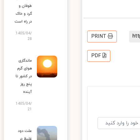
طوفان و
گرد و خاک
در راه است
1405/04/
h
PRINT
28
PDF
ماندگاری
هوای گرم
در کشور تا
پنج روز
آینده
1405/04/
21
علت دود
غلیظ در