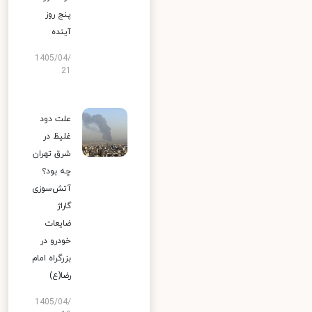
پنج روز
آینده
1405/04/
21
علت دود
غلیظ در
شرق تهران
چه بود؟
آتش‌سوزی
گاراژ
ضایعات
خودرو در
بزرگراه امام
رضا(ع)
1405/04/