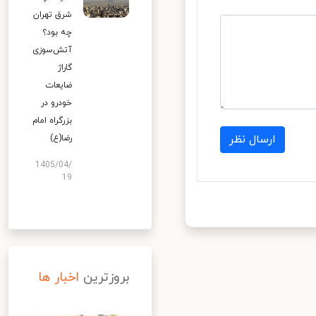
شرق تهران
چه بود؟
آتش‌سوزی
گاراژ
ضایعات
خودرو در
بزرگراه امام
ارسال نظر
رضا(ع)
1405/04/
19
بروزترین
اخبار ها