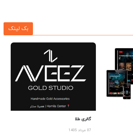
بک لینک
گالری طلا
07 مرداد 1405