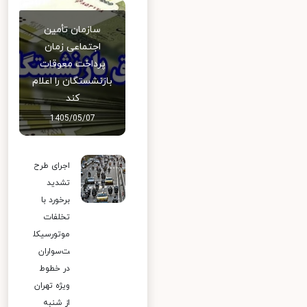
سازمان تأمین
اجتماعی زمان
پرداخت معوقات
بازنشستگان را اعلام
کند
1405/05/07
اجرای طرح
تشدید
برخورد با
تخلفات
موتورسیکل
ت‌سواران
در خطوط
ویژه تهران
از شنبه