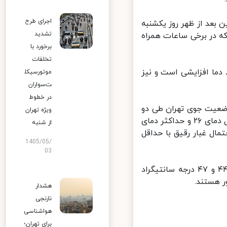
اجرای طرح
عد از ظهر روز یکشنبه
تشدید
 در برخی ساعات همراه
برخورد با
تخلفات
ما افزایشی است و نیز
موتورسیکل
ت‌سواران
در خطوط
عیت جوی تهران طی دو
ویژه تهران
روز آینده خاطرنشان کرد: آسمان تهران فردا (۴تیر) صاف و وزش باد با حداقل دمای ۲۶ و حداکثر دمای
از شنبه
 وزش باد و احتمال غبار رقیق با حداقل
1405/05/
03
ضیاییان در خاتمه تاکید کرد: طی امروز و فردا (۳ و ۴ تیر) اهواز با دمای ۴۴ و ۴۷ درجه سانتیگراد
هشدار
نارنجی
هواشناسی
برای تهران؛