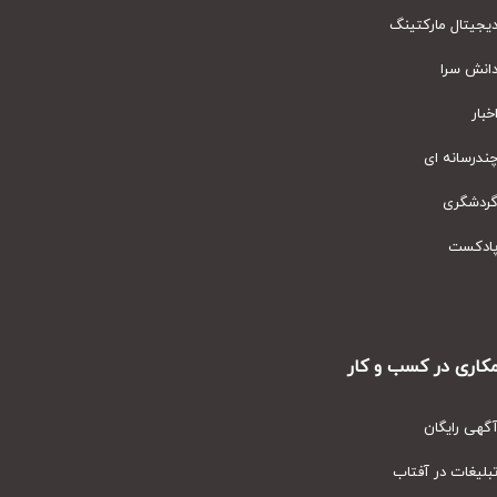
یتال مارکتینگ
نش سرا
ار
رسانه ای
دشگری
دکست
ری در کسب و کار
ی رایگان
یغات در آفتاب