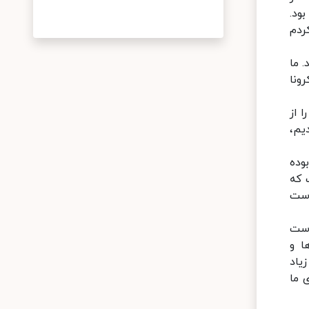
فوت کردند و تست‌شان مثبت است، ۳۰ بهمن بود.
کردم
ادند. ما
ونا
ا از
یم،
وده
 که
است
است
ا و
یاد
 ما