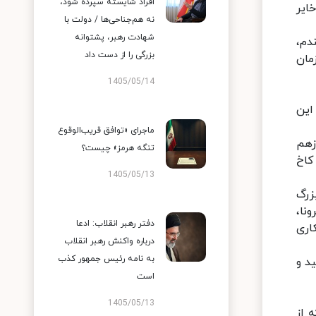
افراد شایسته سپرده شود،
ایر
نه هم‌جناحی‌ها / دولت با
شهادت رهبر، پشتوانه
دم،
بزرگی را از دست داد
مان
1405/05/14
 این
ماجرای «توافق قریب‌الوقوع
زهم
تنگه هرمز» چیست؟
کاخ
1405/05/13
زرگ
نا،
دفتر رهبر انقلاب: ادعا
کاری
درباره واکنش رهبر انقلاب
به نامه رئیس جمهور کذب
د و
است
1405/05/13
 از