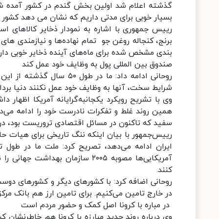
گذشته اعلام شد اولین بخش گندم در کشور آمده شد
بسیار خوبی برای مدتی داریم که نشان می دهد کشور 
رییس جمهوری با اشاره به نمودار ذخایر کالاهای 
برنج، کنجاله روغن جو تمام نهاده‌ها و نیازمندی های م
بندی مشخص شده برای ماه‌های آینده ذخایر خوبی دارن
صندوق بین المللی پول به وظایف خود عمل کند
روحانی ادامه داد: ما در ط
شرایط سخت، آنها به وظایف خود عمل نکنند دنیا بر
وی با تشریح رویکرد یکجانبه‌گرایانه آمریکا اظهار د
همین روند غلط و تفکرات نادرست خود را ادامه می‌د
سفید که تاکنون در مسائل اقتصادی تروریست بود، د
رییس‌جمهور با بیان اینکه ننگ تاریخی برای هیات حاک
ایران ادامه می‌دهد، تصریح کرد: ملت ما در طول تا
آمریکایی‌ها مصوبه ۲۰۰۵ سازمان ب
کنند.
روحانی اضافه کرد: با کشورهای دیگر و کشورهای دوست خ
در خارج تامین می‌کنیم. برای تامین ارز هم بانک مرکزی
در مباره با کرونا اصل کمک و حضور مردم است
وی درباره روند جدید مبارزه با کرونا هم خاطرنشان ک