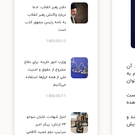
دفتر رهبر انقلاب: ادعا
درباره واکنش رهبر انقلاب
به نامه رئیس جمهور کذب
است
1405/05/13
وزارت امور خارجه: برای دفاع
 آن
مشروع از حقوق و امنیت
 به
ملی از همه ابزارها استفاده
وان
می‌کنیم
است
1405/05/11
هده
د و
احراز شهادت خلبان سوخو
ایش
۲۴ ارتش؛ پیکر امیر
سرتیپ دوم مجید کاظمی