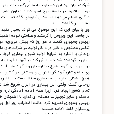
شرکت‌بنیان بود این دستاورد به ما می‌گوید نقص در 
روحانی افزود: در جلسه صبح امروز دولت معاون علمی م
دیگری انجام می‌دهد اما مکمل کارهای گذشته است به 
پشت سر گذاشته یا نه.
وی با بیان این که این موضوع می تواند بسیار مفید و
در جامعه این ویروس را گرفتند و علامتی نبوده اطمی
رییس جمهوری گفت: ما هر روز که پیش می‌رویم در ع
تنفس مصنوعی داخلی در داخل تولید در شرکت‌های د
روحانی با اشاره به شرایط اولیه شیوع بیماری کرونا
ایران بازگردانده شدند و تلاش کردیم آنها را قرنطینه
ترس بیماری کرونا هیچ بیمارستان و مرکز درمان آماده 
وی خاطرنشان کرد: کرونا ترس و وحشتی در کشور ا
هیچ مشکلی ندارند و به بیماری مبتلا نیستند اما ای
روحانی گفت: وقتی این بیماری در ایران شروع شد د
تمام کشور ایجاد کرد، زیرا همه آماده آمادگی لازم و
ماسک و سایر تجهیزات دغدغه ای ندارد با اطمینان خاط
رییس جمهوری تصریح کرد: حالت اضطراب روز اول بیما
پرستاران کاملا آماده هستند.