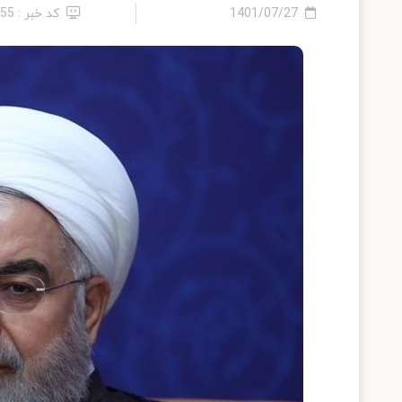
1401/07/27
کد خبر : 55