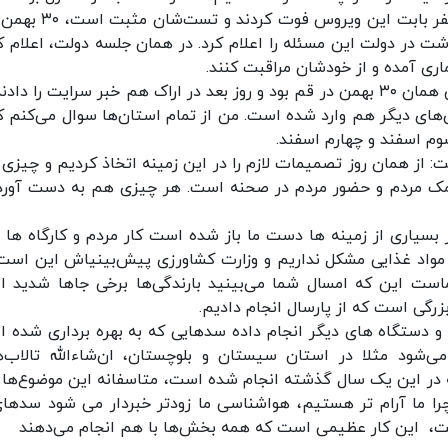
۳۰ بهمن شروع شد. روزی که متوجه شدیم یکی، دو نفر بابت این ویروس 
م و وزیر بهداشت در دولت این مسئله را اعلام کرد. در همان جلسه دولت، اعلام 
ماری آمده و از خودشان مراقبت کنند.
رییس ستاد ملی مقابله با کرونا ادامه داد: این ویروس همان ۳۰ بهمن در قم بود و روز بعد در اراک هم خبر سرایت را د
‌های دیگر هم وارد شده است. من از تمام استان‌ها سوال می‌کنم کر
وم اسفند و چهارم اسفند.
ت: از همان روز تصمیمات لازم را در این زمینه اتخاذ کردیم و چیزی ر
 کمک مردم و حضور مردم در صحنه است. هر چیزی هم به دست آورد
سیاری از زمینه ها دست ما باز شده است کار مردم و کارگاه ها ب
مواد غذایی مشکل نداریم و وزارت کشاورزی پیش‌بینیاش این است
است این که امسال شما می‌بینید بارندگی‌ها برخی جاها شدید 
رگی است که از پارسال انجام دادیم.
و و دستگاه های دیگر انجام داده سدهایی که به بهره برداری شده 
‌شود مثلا در استان سیستان و بلوچستان، ان‌شاءالله تالاب‌ه
ه در این یک سال گذشته انجام شده است، متاسفانه این موضوع‌ها ز
 چرا ما آرام تر هستیم، هواشناسی ما زودتر خبردار می شود سدهای
 است، این کار عظیمی است که همه بخش‌ها با هم انجام می‌دهند