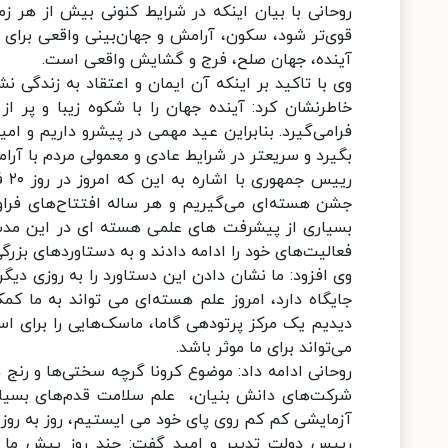
روحانی با بیان اینکه در شرایط کنونی بیش از هر 
قوی‌تر شود، سکون، آرامش و جهان‌بینی واقعی برای 
آینده، جهان صلح، فرج و گشایش واقعی است.
وی با تاکید بر اینکه آن ایمان و اعتقاد به زندگی نش
خاطرنشان کرد: آینده جهان را با شکوه زیبا و پر ا
فرامی‌گیرد. بنابراین عید مهمی در پیشرو داریم و ا
بگیرد و سریعتر در شرایط عادی و معمولی مردم با آ
ریی
جشن هسته‌ای می‌گیریم و هر ساله افتتاح‌های فراوا
بسیاری از پیشرفت های علمی هسته ای در این مدت 
فعالیت‌های خود را ادامه دادند و به دستاوردهای بزرگ
وی افزود: ما نشان دادن این دستاورد را به روزی دی
جایگاه دارد، امروز علم هسته‌ای می تواند به ما کم
دیدیم یک مرکز پرتودهی گاما، ماسک‌هایی را برای 
می‌تواند برای ما موثر باشد.
روحانی ادامه داد: موضوع کرونا گرچه سختی‌ها و رنج 
شرکت‌های دانش بنیان، علم سلامت قدم‌های بسیار
آزمایشی کم کم روی پای خود می ایستیم، روز به روز 
رییس دولت تدبیر و امید گفت: چند روز پیش ما ا