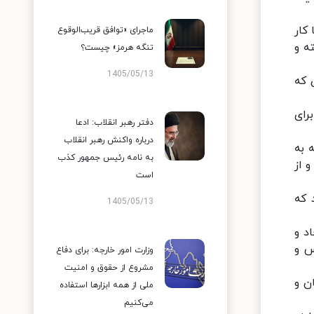
کار
ماجرای «توافق قریب‌الوقوع
ه و
تنگه هرمز» چیست؟
1405/05/13
 که
رای
دفتر رهبر انقلاب: ادعا
درباره واکنش رهبر انقلاب
 به
به نامه رئیس جمهور کذب
 از
است
 که
1405/05/13
د و
س و
وزارت امور خارجه: برای دفاع
مشروع از حقوق و امنیت
ن و
ملی از همه ابزارها استفاده
می‌کنیم