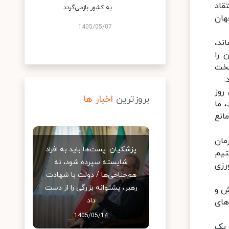
قاد
به کشور بازمی‌گردد
هان
1405/05/07
ند،
 را
سخت
.
ین روز
بروزترین
اخبار ها
 ما
انع
مان
پزشکیان: پست‌ها باید به افراد
تیم
شایسته سپرده شود، نه
رزی
هم‌جناحی‌ها / دولت با شهادت
رهبر، پشتوانه بزرگی را از دست
ش و
داد
های
1405/05/14
 یک