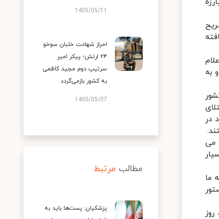
رزه
1405/05/11
ریح
فته
احراز شهادت خلبان سوخو
۲۴ ارتش؛ پیکر امیر
لام
سرتیپ دوم مجید کاظمی
 به
به کشور بازمی‌گردد
شور
1405/05/07
لای
 در
ند.
 می
یار
مطالب
مرتبط
 ما
تور
پزشکیان: پست‌ها باید به
روز