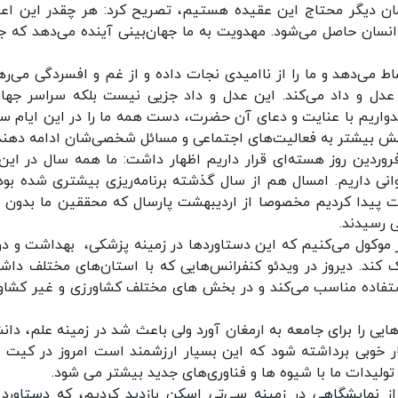
زمان دیگر محتاج این عقیده هستیم، تصریح کرد: هر چقدر این اعت
انسان حاصل می‌شود. مهدویت به ما جهان‌بینی آینده می‌دهد که ج
اط می‌دهد و ما را از ناامیدی نجات داده و از غم و افسردگی می‌رها
ز عدل و داد می‌کند. این عدل و داد جزیی نیست بلکه سراسر جهان
میدواریم با عنایت و دعای آن حضرت، دست همه ما را در این ایام 
رامش بیشتر به فعالیت‌های اجتماعی و مسائل شخصی‌شان ادامه دهند
س جمهوری با اشاره به این که امروز در روز ۲۰ فروردین روز هسته‌ای قرار داریم اظهار داشت: ما همه سال در ا
نی داریم. امسال هم از سال گذشته برنامه‌ریزی بیشتری شده بود،
پیدا کردیم مخصوصا از اردیبهشت پارسال که محققین ما بدون م
ی رسیدند.
گر موکول می‌کنیم که این دستاوردها در زمینه پزشکی، بهداشت و در
ک کند. دیروز در ویدئو کنفرانس‌هایی که با استان‌های مختلف داش
استفاده مناسب می‌کند و در بخش های مختلف کشاورزی و غیر کشاو
هایی را برای جامعه به ارمغان آورد ولی باعث شد در زمینه علم، دان
 خوبی برداشته شود که این بسیار ارزشمند است امروز در کیت 
تولیدات ما با شیوه ها و فناوری‌های جدید بیشتر می شود.
ز نمایشگاهی در زمینه سی‌تی اسکن بازدید کردیم، که دستاورد