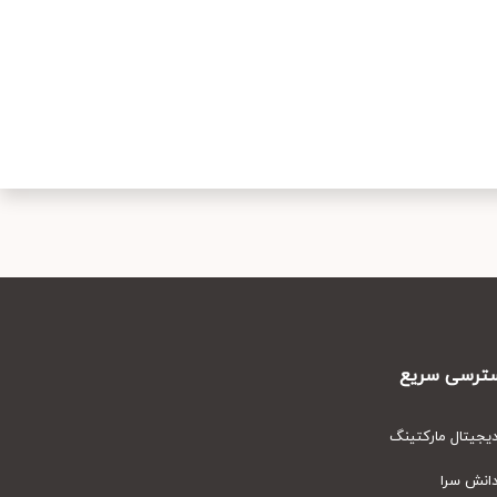
رسی سریع
یتال مارکتینگ
نش سرا