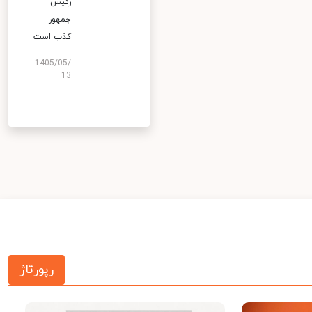
رئیس
جمهور
کذب است
1405/05/
13
رپورتاژ