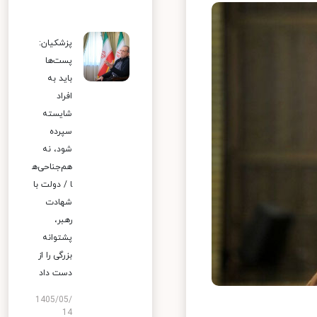
پزشکیان:
پست‌ها
باید به
افراد
شایسته
سپرده
شود، نه
هم‌جناحی‌ه
ا / دولت با
شهادت
رهبر،
پشتوانه
بزرگی را از
دست داد
1405/05/
14