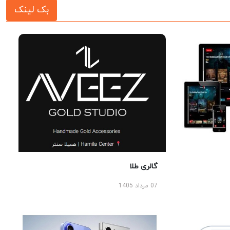
بک لینک
گالری طلا
07 مرداد 1405