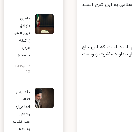
لامی به این شرح است:
ماجرای
«توافق
قریب‌الوقو
ع تنگه
 امید است که این داغ
هرمز»
 خداوند مغفرت و رحمت
چیست؟
1405/05/
13
دفتر رهبر
انقلاب:
ادعا درباره
واکنش
رهبر انقلاب
به نامه