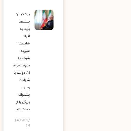
پزشکیان:
پست‌ها
باید به
افراد
شایسته
سپرده
شود، نه
هم‌جناحی‌ه
ا / دولت با
شهادت
رهبر،
پشتوانه
بزرگی را از
دست داد
1405/05/
14