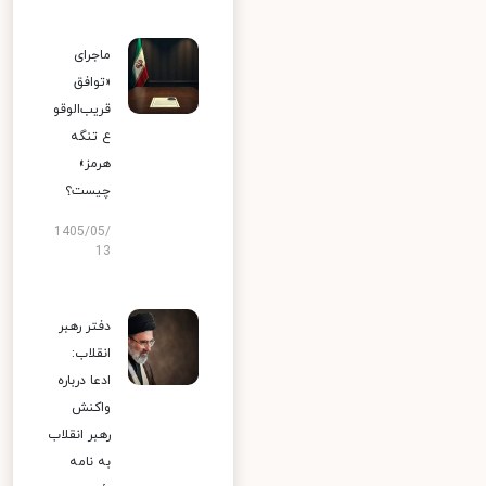
ماجرای
«توافق
قریب‌الوقو
ع تنگه
هرمز»
چیست؟
1405/05/
13
دفتر رهبر
انقلاب:
ادعا درباره
واکنش
رهبر انقلاب
به نامه