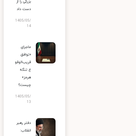
بزرگی را از
دست داد
1405/05/
14
ماجرای
«توافق
قریب‌الوقو
ع تنگه
هرمز»
چیست؟
1405/05/
13
دفتر رهبر
انقلاب: