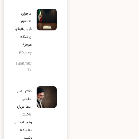
ماجرای
«توافق
قریب‌الوقو
ع تنگه
هرمز»
چیست؟
1405/05/
13
دفتر رهبر
انقلاب:
ادعا درباره
واکنش
رهبر انقلاب
به نامه
رئیس