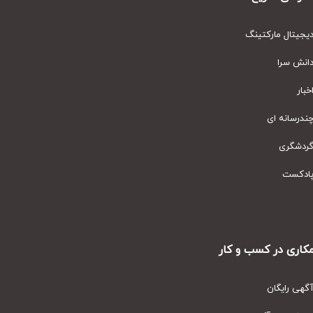
یتال مارکتینگ
نش سرا
ار
رسانه ای
دشگری
دکست
ری در کسب و کار
ی رایگان