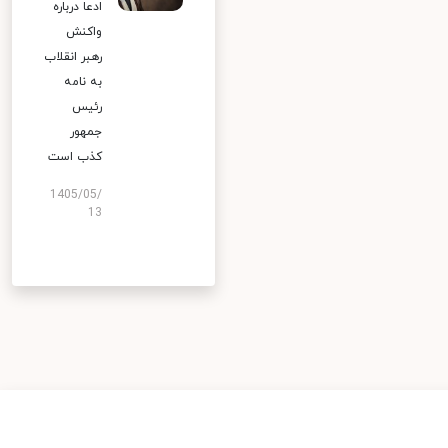
ادعا درباره
واکنش
رهبر انقلاب
به نامه
رئیس
جمهور
کذب است
1405/05/
13