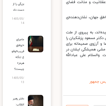
عقلانیت و متانت فضای
بزرگی را از
دست داد
طق جهان، نشان‌دهنده‌ی
1405/05/
14
اند، به پیروی از ملت
دکتر مسعود پزشکیان را
ماجرای
و آرزوی صمیمانه برای
«توافق
 مشی همیشگی ایشان در
قریب‌الوقو
السلام علی عبادالله
ع تنگه
هرمز»
چیست؟
1405/05/
 جمهور
13
دفتر رهبر
انقلاب: