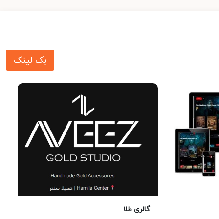
بک لینک
گالری طلا