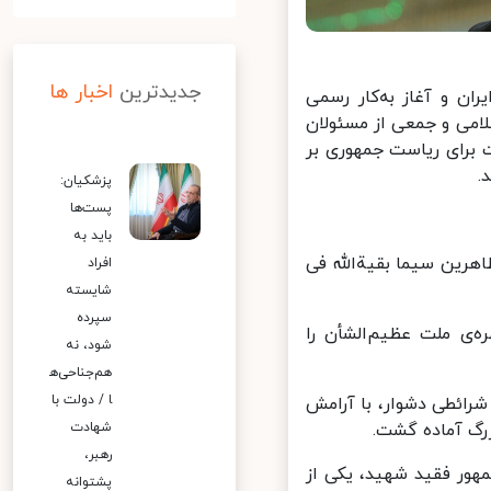
جدیدترین
اخبار ها
 و آغاز به‌کار رسمی
حضور رهبر انقلاب اسلامی و جمعی از مسئولان
 برای ریاست جمهوری بر
پزشکیان:
پست‌ها
باید به
اهرین سیما بقیةالله فی
افراد
شایسته
سپرده
ه‌ی ملت عظیم‌الشأن را
شود، نه
هم‌جناحی‌ه
ا / دولت با
ائطی دشوار، با آرامش
شهادت
گ آماده گشت.
رهبر،
ور فقید شهید، یکی از
پشتوانه