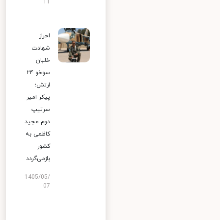
11
احراز
شهادت
خلبان
سوخو ۲۴
ارتش؛
پیکر امیر
سرتیپ
دوم مجید
کاظمی به
کشور
بازمی‌گردد
1405/05/
07