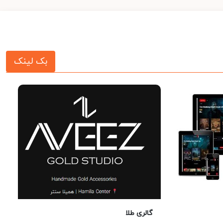
بک لینک
گالری طلا