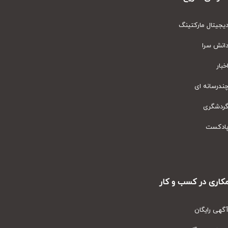
یتال مارکتینگ
نش سرا
ار
رسانه ای
دشگری
دکست
ری در کسب و کار
ی رایگان