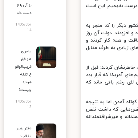
 درست بفهمیم این است
بزرگی را از
دست داد
 آمریکا و چند کشور دیگر را که منجر به
1405/05/
14
و افزودند: دولت آن روز
قت و همه کار کردند و
ی زیادی به طرف مقابل
ماجرای
«توافق
اطرنشان کردند: قبل از
قریب‌الوقو
ای آمریکا که قرار بود
ع تنگه
ای زخم باقی ماند که
هرمز»
چیست؟
تاه آمدن اما به نتیجه
1405/05/
13
نقص‌هایی که داشت نقض
دانه و غیرشرافتمندانه
دفتر رهبر
انقلاب: