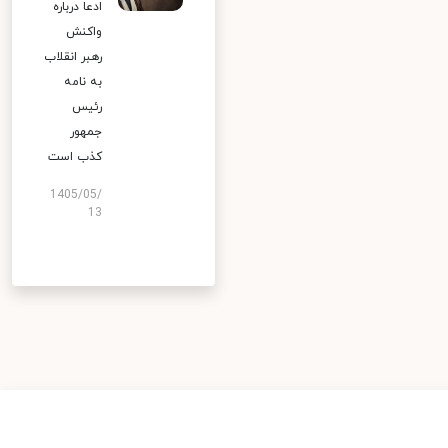
ادعا درباره
واکنش
رهبر انقلاب
به نامه
رئیس
جمهور
کذب است
1405/05/
13