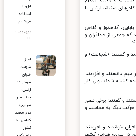
بارک و پرشکوه دانستند و گفتند: اقدام
ابزارها
ادرهای مختلف ارتش با
استفاده
می‌کنیم
ایی، کلاهدوز و فلاحی
1405/05/
 که جمعی از همافران و
11
ر و ملت برشمردند و گفتند: «شجاعت» و
احراز
شهادت
هم دانستند و افزودند:
خلبان
ه کشته شدند، ولی کار
سوخو ۲۴
ارتش؛
پیکر امیر
و اقدام براساس محاسبه را ویژگی دیگر ۱۹ بهمن ۵۷ دانستند و گفتند: برخی تصور
سرتیپ
رکت دیگر به محاسبه و
دوم مجید
کاظمی به
ن خواندند و افزودند:
کشور
 در نیروی هوایی کشف
بازمی‌گردد