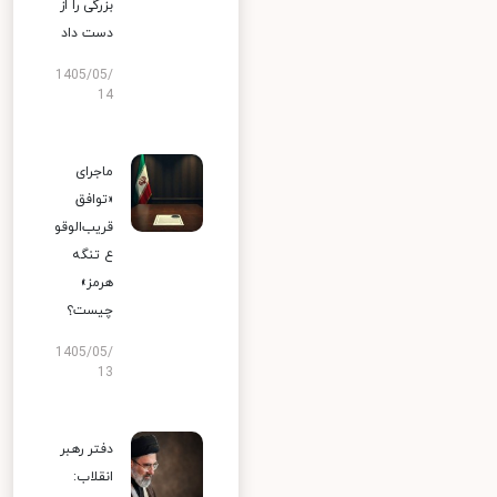
بزرگی را از
دست داد
1405/05/
14
ماجرای
«توافق
قریب‌الوقو
ع تنگه
هرمز»
چیست؟
1405/05/
13
دفتر رهبر
انقلاب: