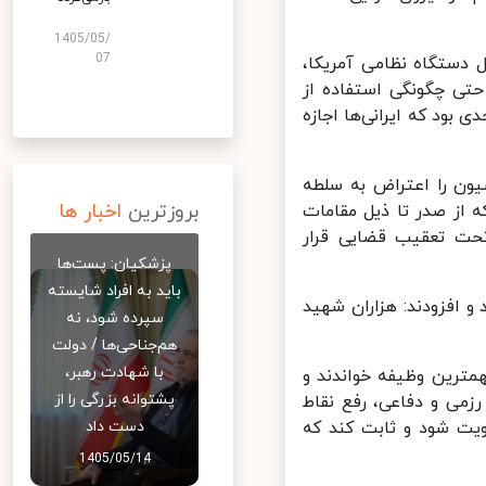
1405/05/
07
دستگاه نظامی آمریکا،
تی چگونگی استفاده از
ود که ایرانی‌ها اجازه
ید با کاپیتولاسیون را اعتراض به سلطه
بروزترین
اخبار ها
 از صدر تا ذیل مقامات
تحت تعقیب قضایی قرار
پزشکیان: پست‌ها
باید به افراد شایسته
افزودند: هزاران شهید
سپرده شود، نه
هم‌جناحی‌ها / دولت
با شهادت رهبر،
مترین وظیفه خواندند و
پشتوانه بزرگی را از
می و دفاعی، رفع نقاط
یت شود و ثابت کند که
دست داد
1405/05/14