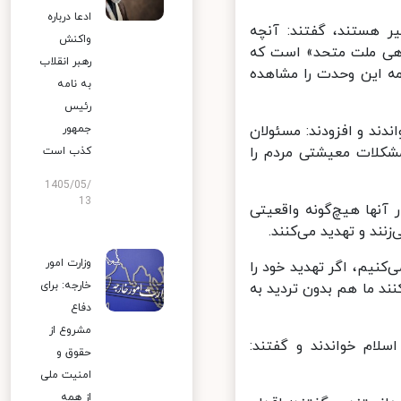
ادعا درباره
 هستند، گفتند: آنچه
واکنش
هی ملت متحد» است که
رهبر انقلاب
مسال نیز همه این وحدت را مشاهده
به نامه
رئیس
ند و افزودند: مسئولان
جمهور
شکلات معیشتی مردم را
کذب است
1405/05/
13
آنها هیچ‌گونه واقعیتی
ند و تهدید می‌کنند.
وزارت امور
کنیم، اگر تهدید خود را
خارجه: برای
د ما هم بدون تردید به
دفاع
مشروع از
لام خواندند و گفتند:
حقوق و
امنیت ملی
از همه