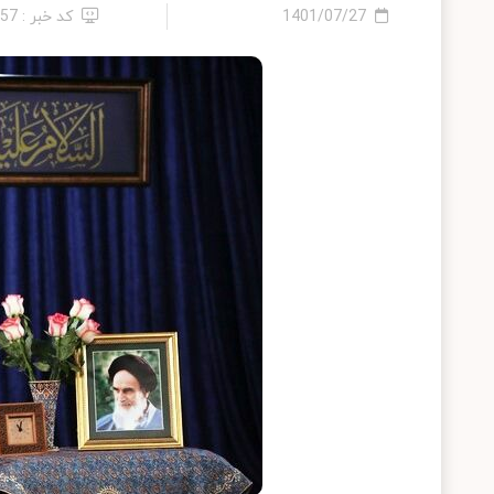
1401/07/27
کد خبر : 57