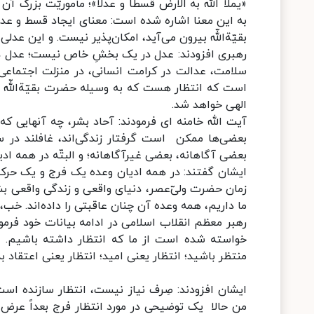
«یملأ اللّه به الارض قسطا و عدلا»؛ مأموریّت بزرگ آ
به این معنا اشاره شده است: معنای ایجاد قسط و ع
بقیّةاللّه بیرون می‌آید، امکان‌پذیر نیست. و این عد
رهبری افزودند: عدل در یک بخشِ خاص نیست؛ عدل در
سلامت، عدالت در کرامت انسانی، در منزلت اجتماعی، 
است که انتظار هست که به وسیله‌ حضرت بقیّة‌اللّه (ار
الهی خواهد شد.
آیت الله خامنه ای فرمودند: آحاد بشر، چه آنهایی ک
بعضی‌ها ممکن است گرفتار زندگی‌اند، غافلند در س
بعضی آگاهانه، بعضی غیرآگاهانه؛ و البتّه در همه‌ ا
ایشان گفتند: در همه‌ ادیان وعده‌ یک فرج و یک حرکت
زمان حضرت ولیّ‌عصر، دنیای واقعی و زندگی واقعی بش
ما داریم، همه وعده‌ آن چنان عاقبتی را داده‌اند. خ
رهبر معظم انقلاب اسلامی در ادامه بیانات خود فرمودن
خواسته شده است از ما که انتظار داشته باشیم. «ان
منتظر باشید؛ انتظار یعنی امید؛ انتظار یعنی اعتقاد به
ایشان افزودند: صِرف نیاز نیست، انتظار سازنده است،
من حالا یک توضیحی در مورد انتظار فرج بعداً عرض می