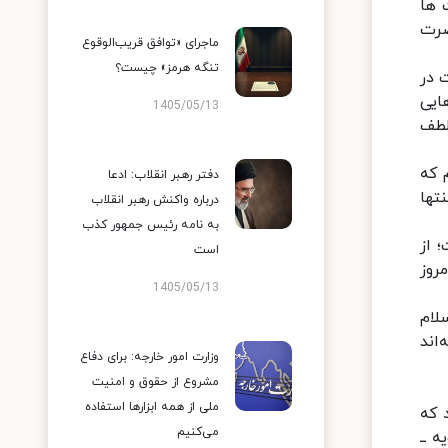
 ها
ضرت
ماجرای «توافق قریب‌الوقوع
تنگه هرمز» چیست؟
 در
ایی
1405/05/13
 لطف
 که
دفتر رهبر انقلاب: ادعا
تها
درباره واکنش رهبر انقلاب
به نامه رئیس جمهور کذب
 از
است
روز
1405/05/13
لام
اند
وزارت امور خارجه: برای دفاع
مشروع از حقوق و امنیت
ملی از همه ابزارها استفاده
 که
می‌کنیم
 ــ