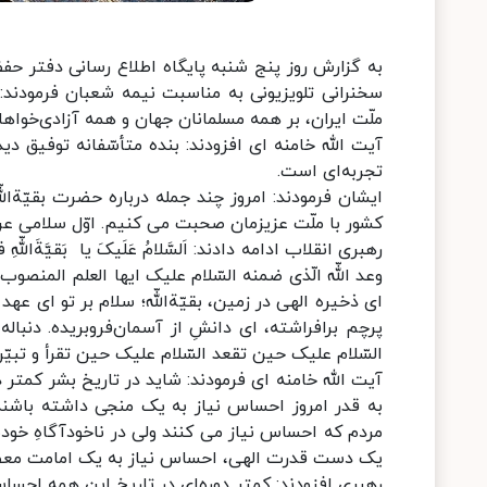
به گزارش روز پنج شنبه پایگاه اطلاع رسانی دفتر حفظ
سخنرانی تلویزیونی به مناسبت نیمه شعبان فرمودند: 
ملّت ایران، بر همه‌ مسلمانان جهان و همه‌ آزادی‌خواهان
آیت الله خامنه ای افزودند: بنده متأسّفانه توفیق دی
تجربه‌ای است.
ایشان فرمودند: امروز چند جمله درباره‌ حضرت بقیّة‌ال
کشور با ملّت عزیزمان صحبت می کنیم. اوّل سلامی عرض
رهبری انقلاب ادامه دادند: اَلسَّلامُ عَلَیکَ یا بَقیَّةَ‌ا
وعد اللّه الّذی ضمنه السّلام علیک ایها العلم المنصو
ای ذخیره‌ الهی در زمین، بقیّةاللّه؛ سلام بر تو ای عه
پرچم برافراشته، ای دانشِ از آسمان‌فروبریده. دنبا
السّلام علیک حین تقعد السّلام علیک حین تقرأ و تبیّن
آیت الله خامنه ای فرمودند: شاید در تاریخ بشر کمتر 
به قدر امروز احساس نیاز به یک منجی داشته باشند
مردم که احساس نیاز می کنند ولی در ناخودآگاهِ خو
یک دست قدرت الهی، احساس نیاز به یک امامت معص
رهبری افزودند: کمتر دوره‌ای در تاریخ این همه احساس