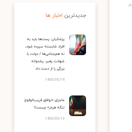
جدیدترین
اخبار ها
پزشکیان: پست‌ها باید به
افراد شایسته سپرده شود،
نه هم‌جناحی‌ها / دولت با
شهادت رهبر، پشتوانه
بزرگی را از دست داد
1405/05/14
ماجرای «توافق قریب‌الوقوع
تنگه هرمز» چیست؟
1405/05/13