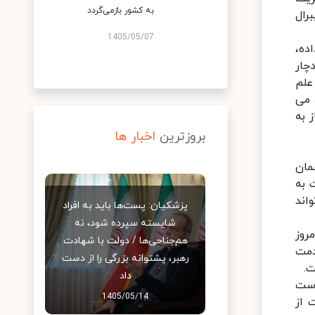
به کشور بازمی‌گردد
رال
1405/05/07
ده،
چار
علم
 می
 به
بروزترین
اخبار ها
مان
 به
اند
پزشکیان: پست‌ها باید به افراد
شایسته سپرده شود، نه
مروز
هم‌جناحی‌ها / دولت با شهادت
دمت
رهبر، پشتوانه بزرگی را از دست
ت.
داد
دست
1405/05/14
 از