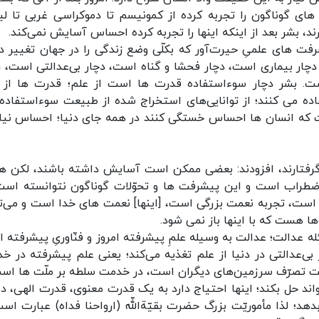
ای گوناگون را تجربه کرده از کمونیسم تا دموکراسی غربی تا لیب
دارند، بشر بعد از اینکه اینها را تجربه کرده احساس آسایش نمی‌کند.
فت های علمیِ حیرت‌آور که بکلّی وضع زندگی را در جهان تغییر دا
ار بیماری است، دچار فحشا و گناه است، دچار بی‌عدالتی است، د
ت. بشر دچار سوءاستفاده‌ قدرت ها است از علم؛ قدرت ها از 
ه می کنند؛ از توانایی‌های استخراج‌ شده‌ از طبیعت سوءاستفاده
ست که انسان ها احساس خستگی کنند در همه جای دنیا؛ احساس نیاز
یا گرفتارند، افزودند: بعضی ممکن است آسایش داشته باشند، لکن ه
اضطراب است و این پیشرفت ها و تحوّلات گوناگون نتوانسته است
 است، تجربه نعمت بزرگی است، [اینها] نعمت های خدا است و می‌تو
ها هست که با اینها باز نمی شود.
عدالت؛ عدالت به وسیله‌ علمِ پیشرفته‌ امروز و فنّاوریِ پیشرفته‌ ا
عدالتی در دنیا از علم تغذیه می‌کند؛ یعنی علم پیشرفته در خ
 تصرّف سرزمین‌های دیگران است، در خدمت سلطه‌ بر ملّت ها اس
تواند حل بکند؛ اینها احتیاج دارد به یک قدرت معنوی، قدرت الهی، 
دهد؛ لذا مأموریّت بزرگ حضرت بقیّة‌اللّه (ارواحنا فداه) عبارت است