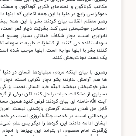
مکاتب گوناگون و نحله‌های فکری گوناگون و مسلک ه
‌دموکراسیِ رایج در دنیا با این همه ادّعایی که اینها 
رهبر معظم انقلاب بیان کردند: بشر با این همه پیشر
احساس خوشبختی نمی کند. بشریّت دچار فقر است، دچ
نابرابری است، دچار شکاف طبقاتی بسیار وسیع اس
سوءاستفاده می کنند؛ از کشفیّات طبیعت سوءاستفاد
کنند؛ بشر با اینها مواجه است. اینها موجب شده ا
یک دست نجات‌بخش کنند.
رهبری با بیان اینکه مردم، میلیاردها انسان در دن
ها هم آرامش ندارند؛ بشر دچار نگرانی است، دچار 
بشر خوشبختی ببخشد. البتّه خرد انسانی نعمت بزرگی
بسیاری از مشکلات حیات را حل کند؛ لکن برخی از گره‌
آیت الله خامنه ای بیان کردند: فرض کنید همین مسئله‌ 
قابل حل شدن نیست، گرهش بازشدنی نیست. امروز بی‌
بی‌عدالتی است، در خدمت جنگ‌افروزی است، در خدمت
ایشان ادامه دادند: این گره‌ها را دیگر پس علم نمی‌
پُرقدرت امام معصوم، او بتواند این چیزها را انجام ب