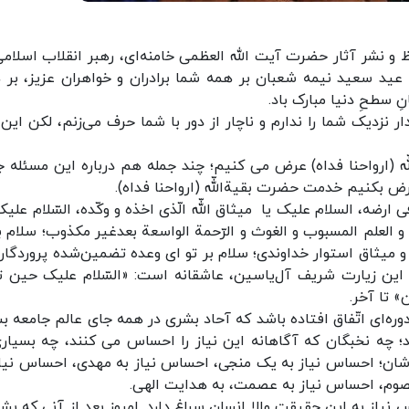
 و نشر آثار حضرت آیت الله العظمی خامنه‌ای، رهبر انقلاب اسلامی
عید سعید نیمه‌ شعبان بر همه‌ شما برادران و خواهران عزیز، بر ه
ِ سطحِ دنیا مبارک باد.
دار نزدیک شما را ندارم و ناچار از دور با شما حرف می‌زنم، لکن این
لّه (ارواحنا فداه) عرض می کنیم؛ چند جمله هم درباره‌ این مسئله‌ ج
 بکنیم خدمت حضرت بقیة‌اللّه (ارواحنا فداه).
للّهِ فی ارضه، السلام علیک یا میثاق اللّه الّذی اخذه و وکّده، السّلام علی
ب و العلم المسبوب و الغوث و الرّحمة الواسعة بعدغیر مکذوب؛ سلام ب
د و میثاق استوار خداوندی؛ سلام بر تو ای وعده‌ تضمین‌شده‌ پروردگار
له‌ این زیارت شریف آل‌یاسین، عاشقانه است: «السّلام علیک حین ت
» تا آخر.
دوره‌ای اتّفاق افتاده باشد که آحاد بشری در همه جای عالم جامعه‌ ب
؛ چه نخبگان که آگاهانه این نیاز را احساس می کنند، چه بسیاری
دشان؛ احساس نیاز به یک منجی، احساس نیاز به مهدی، احساس نیاز
وم، احساس نیاز به عصمت، به هدایت الهی.
 نیاز به این حقیقت والا انسان سراغ دارد. امروز بعد از آنی که بشر