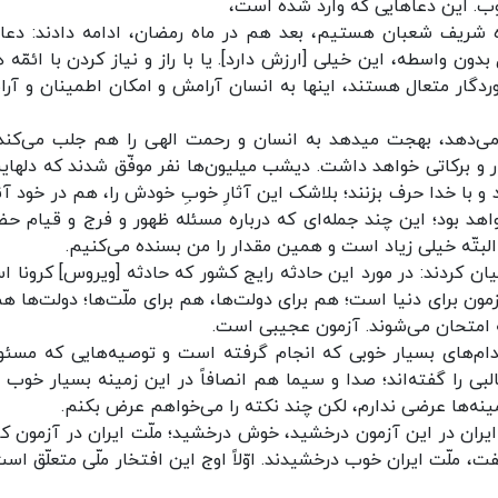
ّ القُلوب. این دعاهایی که وارد شده است،
 ماه شریف شعبان هستیم، بعد هم در ماه رمضان، ادامه دادند: دعا
دون واسطه، این خیلی [ارزش دارد]. یا با راز و نیاز کردن با ائمّه‌
روردگار متعال هستند، اینها به انسان آرامش و امکان اطمینان و آر
ایشان افزودند: یاد خدای متعال گشایش به انسان می‌دهد، بهجت می‎دهد به انسان و رحمت الهی را هم جلب م
ر و برکاتی خواهد داشت. دیشب میلیون‌ها نفر موفّق شدند که دلهای
د و با خدا حرف بزنند؛ بلاشک این آثارِ خوبِ خودش را، هم در خود آن
هد بود؛ این چند جمله‌ای که درباره‌ مسئله‌ ظهور و فرج و قیام ح
البتّه خیلی زیاد است و همین مقدار را من بسنده می‌کنیم.
ان کردند: در مورد این حادثه‌ رایج کشور که حادثه‌ [ویروس] کرونا ا
 برای دنیا است؛ هم برای دولت‌ها، هم برای ملّت‌ها؛ دولت‌ها هم
ه امتحان می‌شوند. آزمون عجیبی است.
اقدام‌های بسیار خوبی که انجام گرفته است و توصیه‌هایی که مسئو
بی را گفته‌اند؛ صدا و سیما هم انصافاً در این زمینه بسیار خوب 
ینه‌ها عرضی ندارم، لکن چند نکته را می‌خواهم عرض بکنم.
یران در این آزمون درخشید، خوش درخشید؛ ملّت ایران در آزمون کرو
، ملّت ایران خوب درخشیدند. اوّلاً اوج این افتخار ملّی متعلّق است