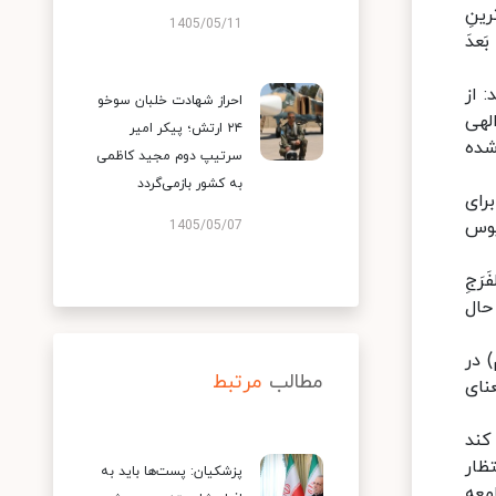
رینِ
1405/05/11
َعدَ
 از
احراز شهادت خلبان سوخو
الهی
۲۴ ارتش؛ پیکر امیر
شده
سرتیپ دوم مجید کاظمی
به کشور بازمی‌گردد
برای
یوس
1405/05/07
رَجِ
حال
 در
مطالب
مرتبط
نای
کند
ظار
پزشکیان: پست‌ها باید به
معه‌