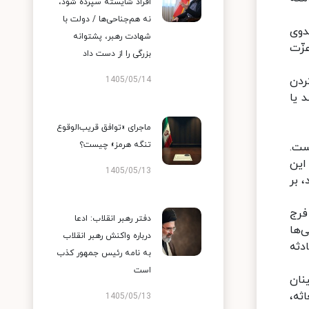
افراد شایسته سپرده شود،
نه هم‌جناحی‌ها / دولت با
دوی
شهادت رهبر، پشتوانه
زّت
بزرگی را از دست داد
ردن
1405/05/14
 یا
ماجرای «توافق قریب‌الوقوع
تنگه هرمز» چیست؟
ست.
 این
1405/05/13
 بر
فرج
دفتر رهبر انقلاب: ادعا
‌ها
درباره واکنش رهبر انقلاب
دثه
به نامه رئیس جمهور کذب
است
نان
ثه،
1405/05/13