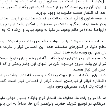
ن بزرگوار قسط و عدل است. در بسیاری از روایات، در دعاها، در زیارت
دل؛ این، آن چیزی است که جز از دست قدرت الهی که از آستین ح
لی هم که انتظار هست حضرت به وجود بیاورند.
 همه‌ شئون زندگی است. عدالت در قدرت، عدالت در ثروت، عدالت
در همه‌ ابعاد زندگی، عدالت در معنویّت و امکان رشد؛ اینها چیزه
واحنا فداه) در عالم وجود، در دنیا به وجود بیاید و ان‌شاءاللّه به
ه نخبه هستند و حوادث را می توانند تشخیص بدهند، چه توده‌ مردم
طح دنیا، در کشورهای مختلف، همه این احساس نیاز را دارند؛ من
دیان هم این وعده داده شده است.
 عظیم الهی در انتهای تاریخ، که البتّه این هم پایان تاریخ نیست؛
ر از آن وقت شروع می‌شود؛ لکن در انتهای این وضع زندگی‌ای که ام
ب، پس این نیاز هست.
د: برای اینکه این نیاز جهت پیدا کند و مفیدِ فایده‌ای باشد، در اس
تظار» فراتر از نیازمندی است، فراتر از احساس نیاز است. گفته‌
 اینکه یک آینده‌ قطعی‌ای وجود دارد.
 لذا در روایات ما، معارف ما، انتظار فرج جایگاه بسیار مهمّی دارد
‌کنم. در توقیع شریف حضرت ولیّ‌عصر (ارواحنا فداه) به ابن بابویه