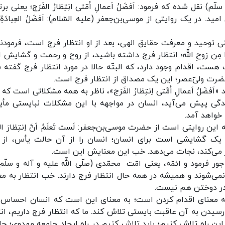
لّم) نقل شده که فرمود: اَفضَلُ اَعمالِ اُمّتی انِتِظارُ الفَرَج؛ یعنی برت
در یک روایتی از موسی‌بن‌جعفر (علیه السّلام): اَفضَلُ العِبادَةِ ب
نی توحید و معرفت حقایق الهی، بعد از او انتظار فرج است، فرمودند:
َیأَسوا مِن رَوحِ اللّه؛ انتظار فرج داشته باشید، از روح و رحمت و گشایش 
ست، اقدام وجود دارد، که البتّه حالا در مورد انتظار فرج گفته 
ضرت ولیّ‌عصر؛ این یک مصداق از انتظار فرج است.
فضَلُ اَعمالِ اُمَّتی اِنتِظارُ الفَرَج»، ناظر به همه‌ مشکلاتی است که 
دگی پیش می‌آید، انسان در مواجهه‌ با این مشکلات نبایستی مأ
 خواهد آمد.
روایتی است از حضرت موسی‌بن‌جعفر: لَست تَعلَمُ اَنَّ اِنتِظارَ الفَ
دش یک گشایشی است برای انسان؛ انسان را از آن حالت یأس، از 
ار می‌کند، نجات می‌دهد. خب این معنایش این است.
ر فرمود و ائمّه، یعنی امّت محمّدی (صلّی اللّه علیه و آله و سلّم)
می‌شوند و همیشه در همه حال انتظار فرج دارند. خب انتظار به مع
ر دوختن هم نیست.
به معنای اقدام کردن است؛ به معنای این است که انسان احساس 
سیدن به آن عاقبت بایستی تلاش کند. ما که انتظار فرج داریم، انت
ر این راه تلاش کنیم؛ باید تلاش کنیم در راه ایجاد جامعه‌ مهدوی؛ جا