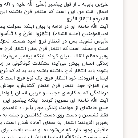
علیّ‌بن بابویه ــ از قول پیغمبر (صلّی اللّه علیه و آله و س
اعمال امّت من این است که منتظر فرج باشند؛ این امید. 
المَعرِفَةِ اِنتِظارُ الفَرَج.
آیت الله خامنه ای در ادامه با بیان اینکه معرفت یع
امیرالمؤمنین (علیه السّلام): اِنتَظِرُوا الفَرَجَ وَ لا ت
مأیوس نشوید. پس در انتظار فرج امید هست، تحرّک ه
است و مسلّم است که انتظار فرج یعنی انتظار فرج ح
رهبر معظم انقلاب بیان کردند: اینکه پیغمبر می‌فرماید «اَ
زندگی انسان پیش می‌آید؛ مشکلات گوناگونی در زن
بشود؛ باید انتظار فرج داشته باشد؛ باید بداند که فرج
ایشان افزودند: خود انتظار فرج، یک نوع فرج است که این 
مِنَ الفَرَج؛ خود انتظار فرج انتظار گشایش، خو
درماندگی که به کارهای عجیب و غریبی انسان را واد
آیت الله خامنه ای تصریح کردند: اینکه پیغمبر این جو
هیچ حادثه‌ای از حوادث زندگی دچار یأس و ناامیدی ن
فقط نشستن و دست روی دست گذاشتن و چشم به د
رهبری افزودند: انتظار به معنای آماده شدن است، 
عاقبتی وجود دارد که می‌شود به او دست یافت، برای ر
ظهور حضرت بقیّةاللّه (ارواحنا فداه) را داریم، باید د