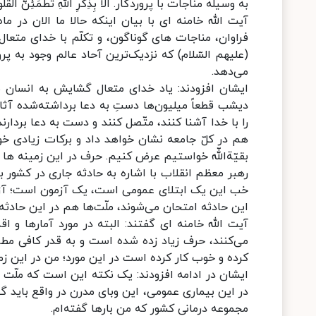
به وسیله‌ مناجات با پروردگار. اَلا بِذِکرِ اللّهِ تَطمَئِنُ
آیت الله خامنه ای با بیان اینکه حالا ما الان در
فراوان، مناجات های گوناگون، و تکلّم با خدای متعال ب
(علیهم السّلام) که نزدیک‌ترین آحاد عالم وجود به پ
می‌دهد.
دیشب قطعاً میلیون‌ها دستِ به دعا برداشته‌شده آثا
را با خدا آشنا کنند، متّصل کنند و دست به دعا بردارن
هم در کلّ جامعه نشان خواهد داد و برکات زیادی خوا
بقیّة‌اللّه خواستیم عرض کنیم. حرف در این زمینه ها 
رهبر معظم انقلاب با اشاره به حادثه جاری در کشور بی
خب این یک ابتلای عمومی است، یک آزمون است؛ آزمون
این حادثه امتحان می‌شوند، ملّت‌ها هم در این حادث
آیت الله خامنه ای گفتند: البته در مورد آمارها و 
می‌کنند، حرف زیاد زده شده است و به قدر کافی مطال
کرده و خوب کار کرده است در این مورد؛ من در این زم
ایشان در ادامه افزودند: یک نکته این است که ملّت ا
در این بیماری عمومی، این وبای مدرن در واقع باید گفت
مجموعه‌ درمانی کشور که من بارها گفته‌ام.