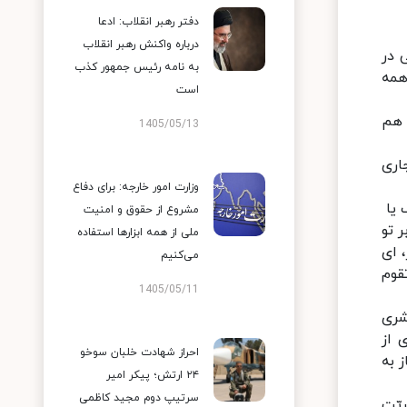
دفتر رهبر انقلاب: ادعا
درباره واکنش رهبر انقلاب
 در
به نامه رئیس جمهور کذب
مه‌
است
 هم
1405/05/13
اری
وزارت امور خارجه: برای دفاع
ک یا
مشروع از حقوق و امنیت
ر تو
ملی از همه ابزارها استفاده
، ای
می‌کنیم
قوم
1405/05/11
شری
 از
احراز شهادت خلبان سوخو
 به
۲۴ ارتش؛ پیکر امیر
سرتیپ دوم مجید کاظمی
یّت