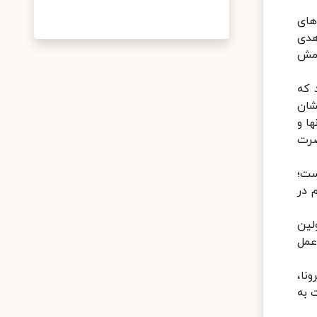
های
 هدی
امش
ی‌کند که
شان
ها و
ضرت
ست؛
 در
لین
عمل
نا،
 به