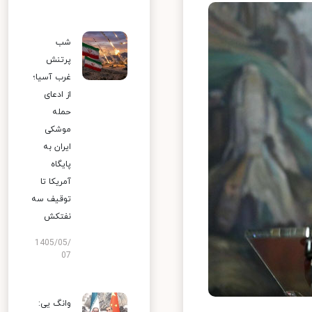
شب
پرتنش
غرب آسیا؛
از ادعای
حمله
موشکی
ایران به
پایگاه
آمریکا تا
توقیف سه
نفتکش
1405/05/
07
وانگ یی: