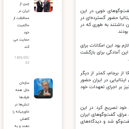
چین از
ت‌وگوهای خوبی در این
ایران در
لیا حضور گسترده‌ای در
محافظت از
 داشتند به طوری که در
حاکمیت
خود
حمایت می
م بود این امکانات برای
کند
ین آمادگی برای بازگشت
1405/05/
03
ز برجام، کمتر از دیگر
تالیایی در ایران حضور
سازمان
 بر اجرای تعهدات خود
ملل: همه
طرف‌ها
تنش‌ها در
خود تصریح کرد: در این
خاورمیانه را
اق، گفت‌وگوهای ایران
کاهش
وگو شد و دیدگاه‌های
دهند و به