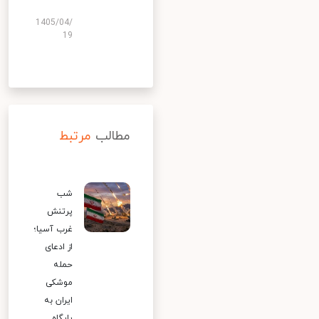
1405/04/
19
مطالب
مرتبط
شب
پرتنش
غرب آسیا؛
از ادعای
حمله
موشکی
ایران به
پایگاه