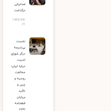
ضدایرانی
درگذشت
1405/04/
21
نشست
بی‌نتیجه
دیگر شورای
امنیت
درباره ایران؛
مخالفت
روسیه و
چین و
تاکید
برپایان
قطعنامه
۲۲۳۱