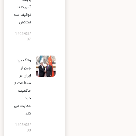
آمریکا تا
توقیف سه
نفتکش
1405/05/
07
وانگ یی:
چین از
ایران در
محافظت از
حاکمیت
خود
حمایت می
کند
1405/05/
03