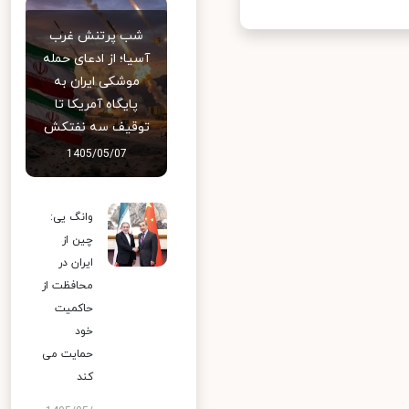
شب پرتنش غرب
آسیا؛ از ادعای حمله
موشکی ایران به
پایگاه آمریکا تا
توقیف سه نفتکش
1405/05/07
وانگ یی:
چین از
ایران در
محافظت از
حاکمیت
خود
حمایت می
کند