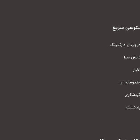
رسی سریع
یتال مارکتینگ
نش سرا
ار
رسانه ای
دشگری
دکست