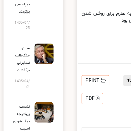
دیپلماسی
بازگردند
ه نظرم برای روشن شدن
ود.
1405/04/
25
سناتور
جنگ‌طلب
ضدایرانی
درگذشت
PRINT
1405/04/
21
PDF
نشست
بی‌نتیجه
دیگر شورای
امنیت