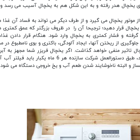
ای یخچال هدر رفته و به این شکل هم به یخچال آسیب می رسد و
ز موتور یخچال می گیرد و از طرف دیگر می تواند به فساد آن غذا م
یخچال قرار دهید؛ ترجیحا آن را در ظروف بزرگتر که عمق کمتری دا
رفته و فشار کمتری به یخچال وارد شود. هنگام قرار دادن غذاه
 جلوگیری از ریختن آنها، ایجاد آلودگی، باکتری و بوی نامطبوع در م
 تاثیر منفی خواهد گذاشت. اگر یخچال فریزر شما مجهز به آبری
یخساز اتوماتیک است و از آب شهری تغذیه می کند، طبق دستورالعمل شرکت سازنده هر 6 ماه یکبار باید 
یخساز و البته ناخوشایند شدن طعم آب و یخ خروجی دستگاه می شود.