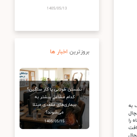
1405/05/13
بروزترین
اخبار ها
نشستن طولانی یا کار سنگین؟
کدام مشاغل بیشتر به
بیماری‌های مقعدی مبتلا
رفک به
می‌شوند؟
خچال
ر 6 ماه یکبار دستگاه را
1405/05/15
افت
چال