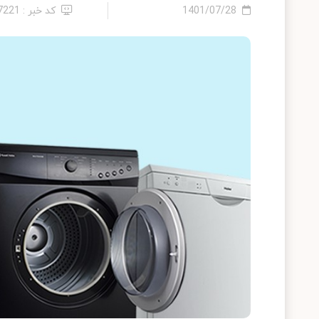
1401/07/28
کد خبر : 27221