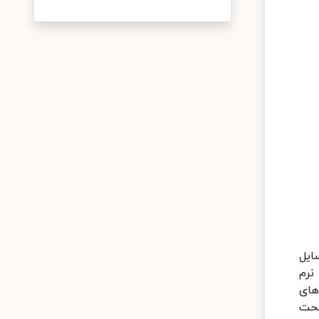
 وسایل
نرم
های
تحت