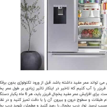
ل فریزر به طور میانگین بین 13 تا 19 سال می تواند عمر مفید داشته باشد. قبل از ورود تکنولوژی بدون ب
اه یکبار برفک یخچال فریزر را آب کنیم که تاخیر در اینکار تاثیر زیادی بر طول عمر ی
داشت اما در یخچال های جدید این مشکل حل شده است. برای افزایش عمر مفید یخچال فریزر باید، ه
مام طبقات و سطوح درون و بیرون آن را با دقت تمیز کنید و در نظ
سیب نرسد. نوار درب یخچال را رصد کنید و مطمئن شوید درب یخ