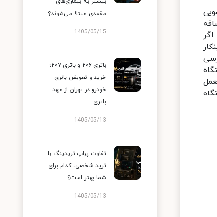
بیشتر به بیماری‌های
ویی
مقعدی مبتلا می‌شوند؟
افه
1405/05/15
اگر
کار
رسی
باتری ۲۰۶ و باتری ۲۰۷؛
گاه
خرید و تعویض باتری
عمل
خودرو در تهران از مهد
گاه
باتری
1405/05/13
تفاوت پراپ تریدینگ با
ترید شخصی، کدام برای
شما بهتر است؟
1405/05/13