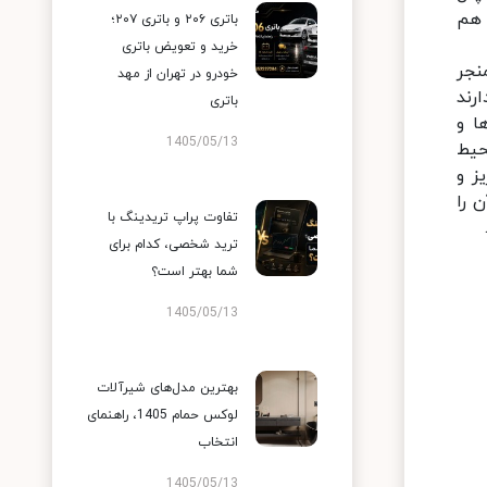
 هم
باتری ۲۰۶ و باتری ۲۰۷؛
خرید و تعویض باتری
نجر
خودرو در تهران از مهد
رند
باتری
ا و
1405/05/13
حیط
ز و
فیلتر آب آن را
تفاوت پراپ تریدینگ با
ترید شخصی، کدام برای
شما بهتر است؟
1405/05/13
بهترین مدل‌های شیرآلات
لوکس حمام 1405، راهنمای
انتخاب
1405/05/13