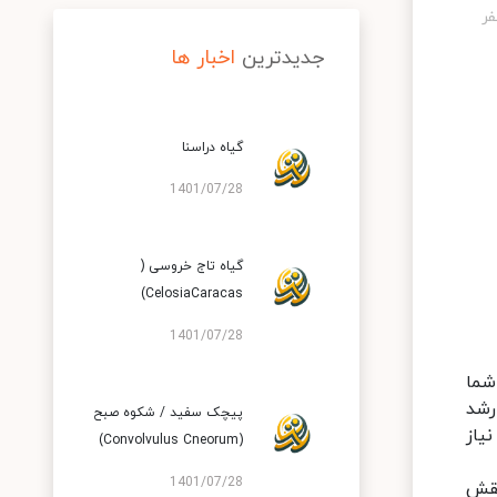
جدیدترین
اخبار ها
گیاه دراسنا
1401/07/28
گیاه تاج خروسی (
CelosiaCaracas)
1401/07/28
شما
رشد
پیچک سفید / شکوه صبح
نیاز
(Convolvulus Cneorum)
1401/07/28
نقش