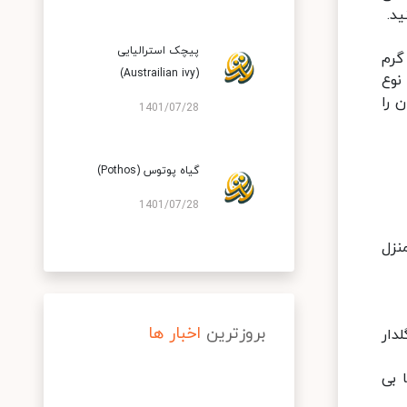
د.
پیچک استرالیایی
گرم
(Austrailian ivy)
نوع
 را
1401/07/28
گیاه پوتوس (Pothos)
1401/07/28
نزل
بروزترین
اخبار ها
دار
 بی