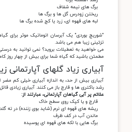
رشد آهسته برگ
برگ های نیمه شفاف
ریختن زودرس گل ها و برگ ها
لبه های قهوه ای، زرد یا کج شده برگ ها
"شوریچ بوردی" یک آبرسان اتوماتیک موثر برای گیا
تزئینی زیبا هم می باشد.
می خواهید به تعطیلات بروید؟ نمی توانید به درستی 
مطمئن باشید که گیاه شما برای بیش از چهار روز کامل
آبیاری زیاد گلهای آپارتمانی زی
آبیاری بیش از حد، به اندازه آبیاری خیلی کم مضر اس
رشد باکتری ها و قارچ باز می کنند. آبیاری زیادی قا
علائم پر آبی گیاهان آپارتمانی، عبارتند از:
قارچ و یا کپک روی سطح خاک
ریشه های قهوه ای نرم (شاید بوی زننده) در ته گلد
ماندن آب در کف ظرف
برگ هایی با لکه های قهوه ای پوسیده