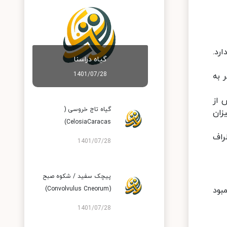
رد.
گیاه دراسنا
1401/07/28
 به
 از
گیاه تاج خروسی (
زان
CelosiaCaracas)
راف
1401/07/28
پیچک سفید / شکوه صبح
بود
(Convolvulus Cneorum)
1401/07/28