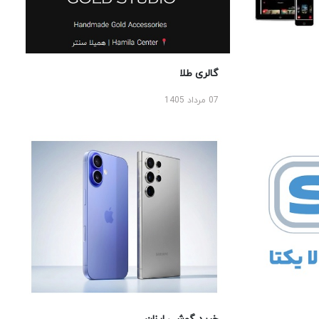
گالری طلا
07 مرداد 1405