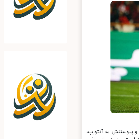
و پیوستنش به آنتورپ،