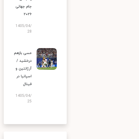
جام جهانی
۲۰۲۶
1405/04/
28
مسی بازهم
درخشید /
آرژانتین و
اسپانیا در
فینال
1405/04/
25