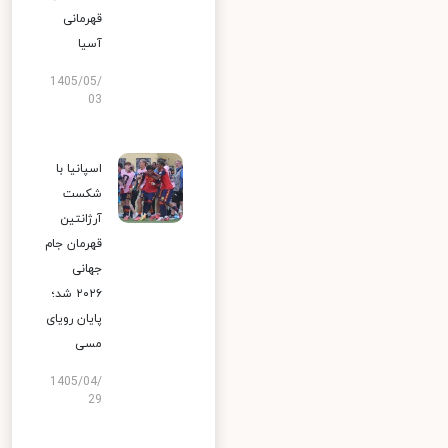
قهرمانی
آسیا
1405/05/
03
اسپانیا با
شکست
آرژانتین
قهرمان جام
جهانی
۲۰۲۶ شد؛
پایان رویای
مسی
1405/04/
29