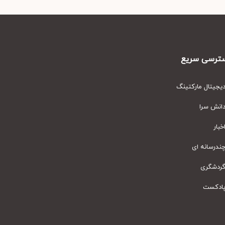
رسی سریع
یتال مارکتینگ
نش سرا
ار
رسانه ای
دشگری
دکست