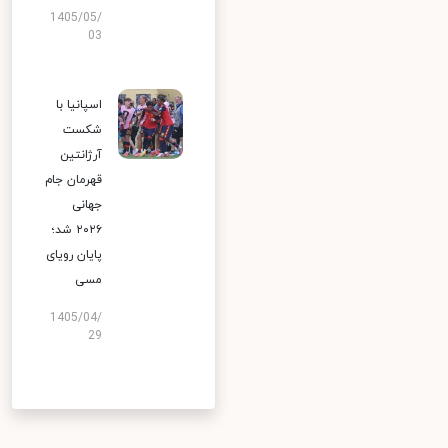
1405/05/
03
اسپانیا با
شکست
آرژانتین
قهرمان جام
جهانی
۲۰۲۶ شد؛
پایان رویای
مسی
1405/04/
29