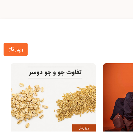
رپورتاژ
رپورتاژ