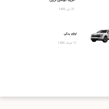
خرید گوشی ارزان
21 تیر 1405
لوازم یدکی
11 خرداد 1405