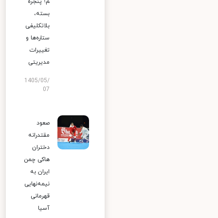
م؛ پنجره
بسته،
بلاتکلیفی
ستاره‌ها و
تغییرات
مدیریتی
1405/05/
07
صعود
مقتدرانه
دختران
هاکی چمن
ایران به
نیمه‌نهایی
قهرمانی
آسیا