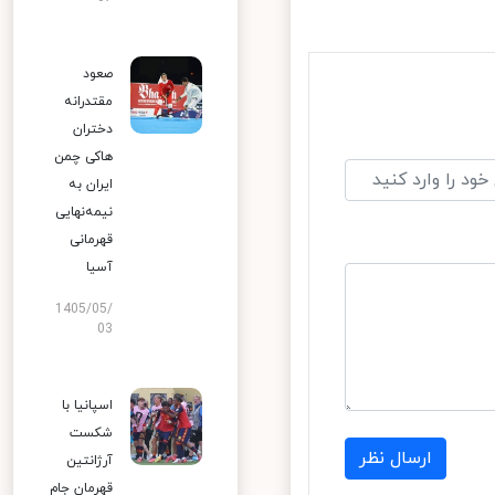
صعود
مقتدرانه
دختران
هاکی چمن
ایران به
نیمه‌نهایی
قهرمانی
آسیا
1405/05/
03
اسپانیا با
شکست
ارسال نظر
آرژانتین
قهرمان جام