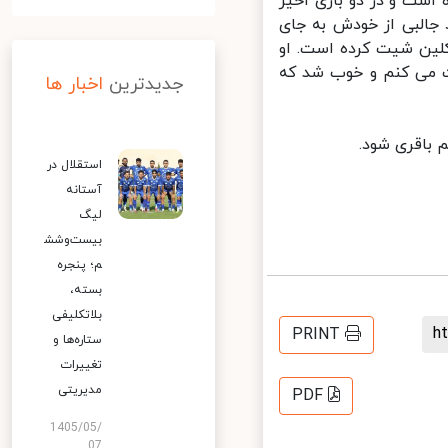
ست و در دو بازی اخیر
جالبی از خودش به جای
و کلین شیت کرده است. او
ت می کنم و خوب شد که
جدیدترین
اخبار ها
اقری شود.
استقلال در
آستانه
لیگ
بیست‌وشش
م؛ پنجره
بسته،
بلاتکلیفی
PRINT
ستاره‌ها و
تغییرات
مدیریتی
PDF
1405/05/
07