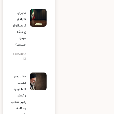
ماجرای
«توافق
قریب‌الوقو
ع تنگه
هرمز»
چیست؟
1405/05/
13
دفتر رهبر
انقلاب:
ادعا درباره
واکنش
رهبر انقلاب
به نامه