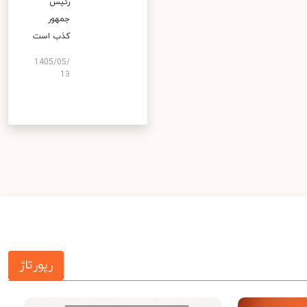
رئیس
جمهور
کذب است
1405/05/
13
رپورتاژ