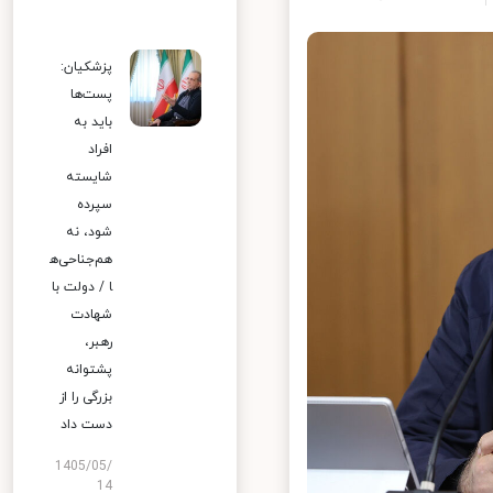
پزشکیان:
پست‌ها
باید به
افراد
شایسته
سپرده
شود، نه
هم‌جناحی‌ه
ا / دولت با
شهادت
رهبر،
پشتوانه
بزرگی را از
دست داد
1405/05/
14