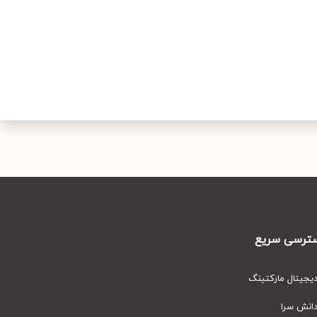
رسی سریع
یتال مارکتینگ
نش سرا