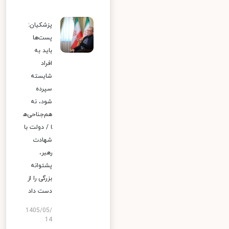
پزشکیان:
پست‌ها
باید به
افراد
شایسته
سپرده
شود، نه
هم‌جناحی‌ه
ا / دولت با
شهادت
رهبر،
پشتوانه
بزرگی را از
دست داد
1405/05/
14