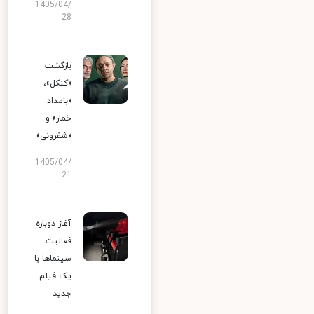
1405/04/
28
بازگشت
«کنکل»،
«بامداد
خمار» و
«شفرونی»
1405/04/
21
آغاز دوباره
فعالیت
سینماها با
یک فیلم
جدید