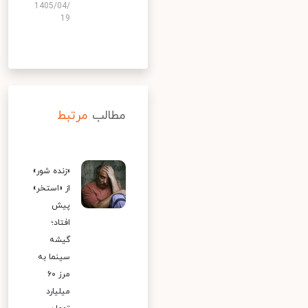
1405/04/
19
مطالب
مرتبط
«زنده شور»
از «استخر»
پیش
افتاد؛
گیشه
سینما به
مرز ۶۰
میلیارد