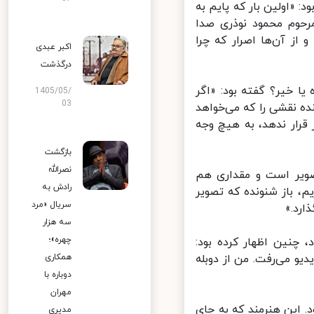
«اولین بار که پایم به
حوم محمود نوذری صدا
ز آن‌ها اصرار که چرا
اکبر عبدی
درگذشت
ا خیر؟ گفته بود: «اگر
1405/05/
03
ده نقشی را که می‌خواهد
ار ندهد، به هیچ وجه
بازگشت
نصرالله
ویر است و مقداری هم
رادش به
، باز شنونده که تصویر
سریال «مرد
رد.»
سه هزار
چهره»؛
چنین اظهار کرده بود:
 می‌رفت. من از دوبله
همکاری
دوباره با
مهران
این هنرمند که به جای
مدیری