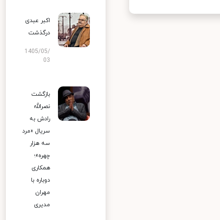
اکبر عبدی
درگذشت
1405/05/
03
بازگشت
نصرالله
رادش به
سریال «مرد
سه هزار
چهره»؛
همکاری
دوباره با
مهران
مدیری