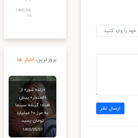
1405/04/
19
بروزترین
اخبار ها
«زنده شور» از
«استخر» پیش
افتاد؛ گیشه سینما
ارسال نظر
به مرز ۶۰ میلیارد
تومان رسید
1405/05/07