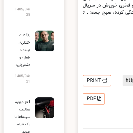
 فخری خوروش در سریال
1405/04/
«امام علی (ع)» و فریده سپاه منصور در «معصومیت از دست رفته» صداپیشگی کرده، صبح جمعه ـ ۶
28
بازگشت
«کنکل»،
«بامداد
خمار» و
«شفرونی»
1405/04/
h
PRINT
21
PDF
آغاز دوباره
فعالیت
سینماها با
یک فیلم
جدید