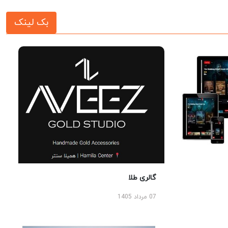
بک لینک
گالری طلا
07 مرداد 1405