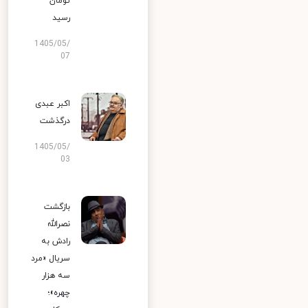
تومان
رسید
1405/05/
07
اکبر عبدی
درگذشت
1405/05/
03
بازگشت
نصرالله
رادش به
سریال «مرد
سه هزار
چهره»؛