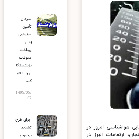
سازمان
تأمین
اجتماعی
زمان
پرداخت
معوقات
بازنشستگا
ن را اعلام
کند
1405/05/
07
اجرای طرح
ی هواشناسی امروز در
تشدید
، ارتفاعات البرز در
برخورد با