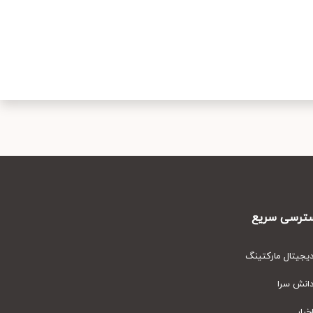
رسی سریع
یتال مارکتینگ
نش سرا
ار