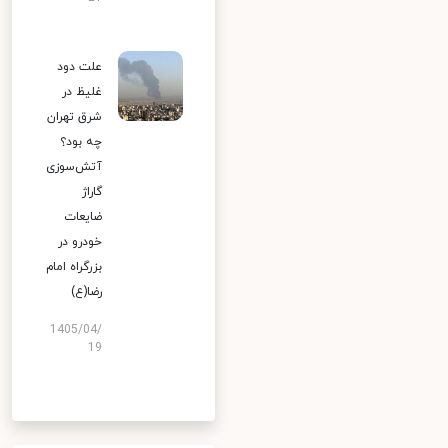
علت دود
غلیظ در
شرق تهران
چه بود؟
آتش‌سوزی
گاراژ
ضایعات
خودرو در
بزرگراه امام
رضا(ع)
1405/04/
19