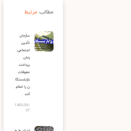
مطالب
مرتبط
سازمان
تأمین
اجتماعی
زمان
پرداخت
معوقات
بازنشستگا
ن را اعلام
کند
1405/05/
07
اجرای طرح