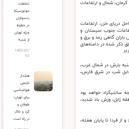
مان، شمال و ارتفاعات
تخلفات
موتورسیکل
ت‌سواران
ل دریای خزر، ارتفاعات
در خطوط
فاعات جنوب سیستان و
ویژه تهران
ران گاهی رعد و برق و
از شنبه
ذکر شده در دامنه‌های
.
1405/05/
03
به بارش در شمال غرب،
ایل شب در شرق فارس،
هشدار
نارنجی
هواشناسی
رشنبه کاهش دما در نوار شمالی کشور حدود ۵ تا ۸ درجه سانتیگراد خواهد بود
برای تهران؛
 زابل، وزش باد شدید،
طوفان و
گرد و خاک
در راه است
از فردا تا پایان هفته،