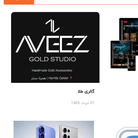
گالری طلا
07 مرداد 1405