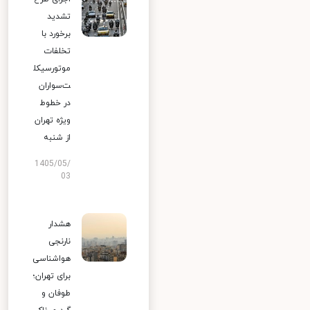
تشدید
برخورد با
تخلفات
موتورسیکل
ت‌سواران
در خطوط
ویژه تهران
از شنبه
1405/05/
03
هشدار
نارنجی
هواشناسی
برای تهران؛
طوفان و