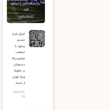
بازنشستگان را اعلام
کند
1405/05/07
اجرای طرح
تشدید
برخورد با
تخلفات
موتورسیکل
ت‌سواران
در خطوط
ویژه تهران
از شنبه
1405/05/
03