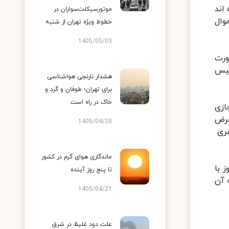
اند
موتورسیکلت‌سواران در
وال
خطوط ویژه تهران از شنبه
1405/05/03
 صورت
ئیس
هشدار نارنجی هواشناسی
برای تهران؛ طوفان و گرد و
خاک در راه است
ازی
عرض
1405/04/28
فری
ماندگاری هوای گرم در کشور
 با
تا پنج روز آینده
 آن
1405/04/21
علت دود غلیظ در شرق