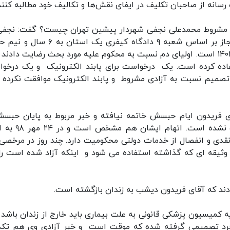
انه از صاحبان تکلیف در ایفای نقش‌ها و تکالیف خود مطالبه کنند
دی مشروط محمدعلی نجفی شهردار پیشین تهران چیست؟ گفت: نجفی
سال ۹۸ به اتهام قتل عمدی و نگهداری اسلحه غیرمجاز بر اساس شعبه ۹ دادگاه کیفری یک ا
محکوم شد و تاریخ پایان حبس ایشان ۱۰ اردیبهشت ۱۴۰۳ است. اولیای دم نسبت به محکوم علیه مورد بحث رضایت دادن
قررات استفاده کرده است. یک درخواست برای پابند الکترونیک و یک درخ
صمیم نسبت به آزادی مشروط و پابند الکترونیک موافقت نکرده و
فریدون ایام حبسش خاتمه نیافته و خبر مربوط به پایان حبسش
تکذیب می‌کنیم. نیمی از جزای نقدی اش پرداخت نشده است.
۳۱۰ میلیارد ریال جزای نقدی و انفصال از خدمات دولتی محکومیت دارد. چند روز در مرخص
وثیقه ای که گذاشته استفاده می شود و اینکه آزاد شده است را
دند که آقای فریدون دیشب به زندان بازگشته است.
کمیسیون پزشکی قانونی به علت بیماری باید خارج از زندان باشد و
فرد تصمیمی گرفته شده که موقت است و خبر آزادی وی هم تک