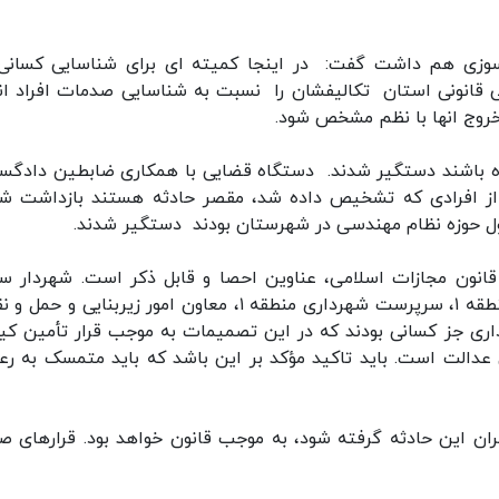
 سوزی هم داشت گفت: در اینجا کمیته ای برای شناسایی کسانی
 قانونی استان تکالیفشان را نسبت به شناسایی صدمات افراد ان
د خروج انها با نظم مشخص شود.
ه باشند دستگیر شدند. دستگاه قضایی با همکاری ضابطین دادگس
ی را با رعایت موازین انجام دادند و ۱۴ نفر از افرادی که تشخیص داده شد، مقصر حادثه هستند بازداشت 
ایشی افزود: با رعایت موضوع مقررات ماده ۳۶ قانون مجازات اسلامی، عناوین احصا و قابل ذکر است. شهردار
رئیس نظام مهندسی، مهندس ناظر پروژه، شهردار منطقه ۱، سرپرست شهرداری منطقه ۱، معاون امور زیربنایی و
ری جز کسانی بودند که در این تصمیمات به موجب قرار تأمین کی
 عدالت است. باید تاکید مؤکد بر این باشد که باید متمسک به رع
 این حادثه گرفته شود، به موجب قانون خواهد بود. قرارهای صا