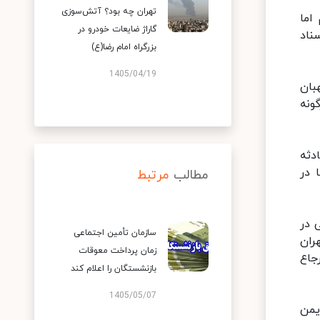
تهران چه بود؟ آتش‌سوزی
اما
گاراژ ضایعات خودرو در
ناد
بزرگراه امام رضا(ع)
1405/04/19
بان
ونه
دثه
 هستند که ۲ نفر از آن‌ها در
مطالب
مرتبط
ی در
سازمان تأمین اجتماعی
ران
زمان پرداخت معوقات
من به دادسرای ناحیه ۳۷ تهران ارجاع
بازنشستگان را اعلام کند
1405/05/07
یمن