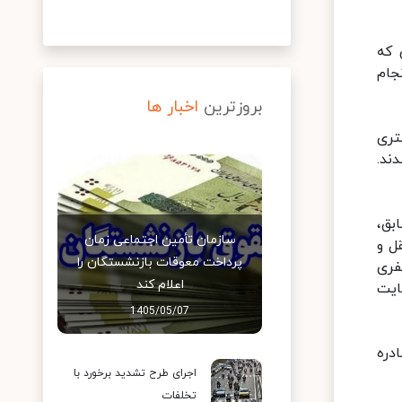
 که
جام
بروزترین
اخبار ها
تری
شدند.
 سابق،
سازمان تأمین اجتماعی زمان
 حمل و نقل و
پرداخت معوقات بازنشستگان را
فری
اعلام کند
ایت
1405/05/07
دره
اجرای طرح تشدید برخورد با
تخلفات