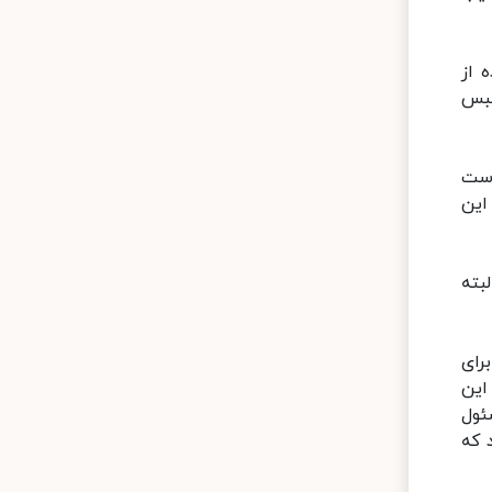
ه دلیل فوت والده از
حبس
است
 این
بته
رای
این
ئول
 که