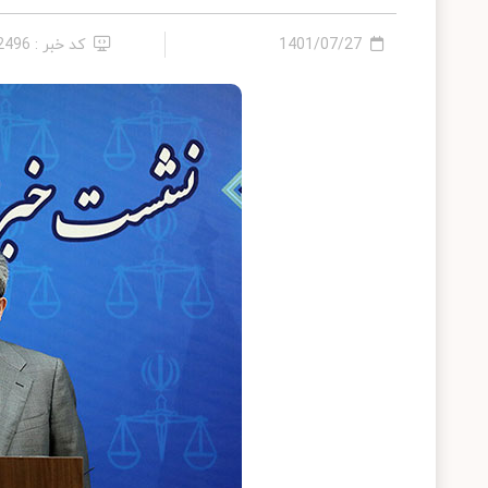
1401/07/27
کد خبر : 12496