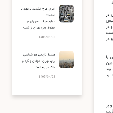
.
اجرای طرح تشدید برخورد با
 در
تخلفات
ستان به ۶ سال و نیم حبس
موتورسیکلت‌سواران در
د و در
خطوط ویژه تهران از شنبه
واست
1405/05/03
 در
هشدار نارنجی هواشناسی
 را
برای تهران؛ طوفان و گرد و
 اتهام ایشان هم مشخص است و در ۲۴ مهر ۹۸ به اوین
خاک در راه است
ی بود
 رد
1405/04/28
 بر
ذیب