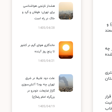
هشدار نارنجی هواشناسی
برای تهران؛ طوفان و گرد و
خاک در راه است
) و
1405/04/28
مند
ماندگاری هوای گرم در کشور
 چه
تا پنج روز آینده
داده شده
1405/04/21
تری
تان
علت دود غلیظ در شرق
تهران چه بود؟ آتش‌سوزی
گاراژ ضایعات خودرو در
رار
بزرگراه امام رضا(ع)
فیت
1405/04/19
خاب