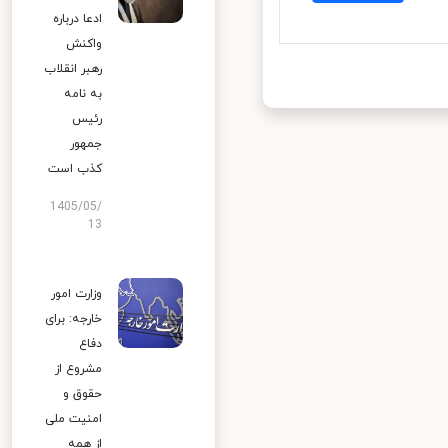
ادعا درباره
واکنش
رهبر انقلاب
به نامه
رئیس
جمهور
کذب است
1405/05/
13
وزارت امور
خارجه: برای
دفاع
مشروع از
حقوق و
امنیت ملی
از همه