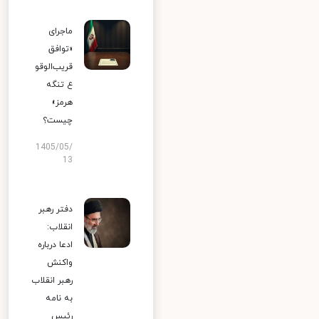
ماجرای
«توافق
قریب‌الوقو
ع تنگه
هرمز»
چیست؟
1405/05/
13
دفتر رهبر
انقلاب:
ادعا درباره
واکنش
رهبر انقلاب
به نامه
رئیس