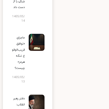
بزرگی را از
دست داد
1405/05/
14
ماجرای
«توافق
قریب‌الوقو
ع تنگه
هرمز»
چیست؟
1405/05/
13
دفتر رهبر
انقلاب: