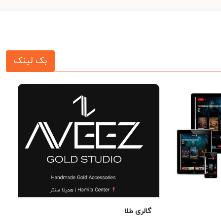
بک لینک
گالری طلا