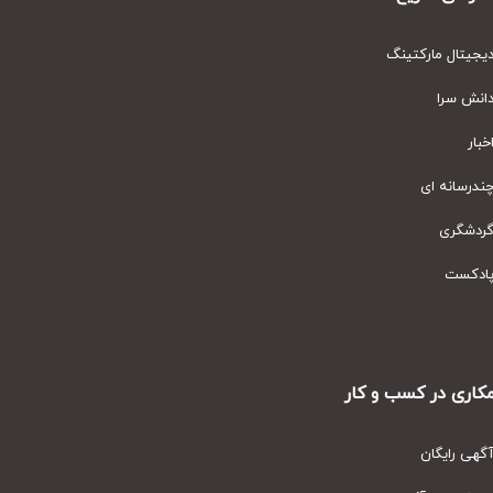
یتال مارکتینگ
نش سرا
ار
رسانه ای
دشگری
دکست
ری در کسب و کار
ی رایگان