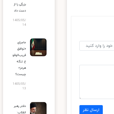
بزرگی را از
دست داد
1405/05/
14
ماجرای
«توافق
قریب‌الوقو
ع تنگه
هرمز»
چیست؟
1405/05/
13
دفتر رهبر
ارسال نظر
انقلاب: