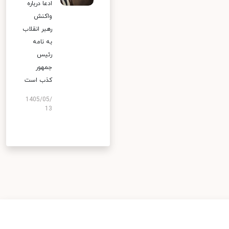
ادعا درباره
واکنش
رهبر انقلاب
به نامه
رئیس
جمهور
کذب است
1405/05/
13