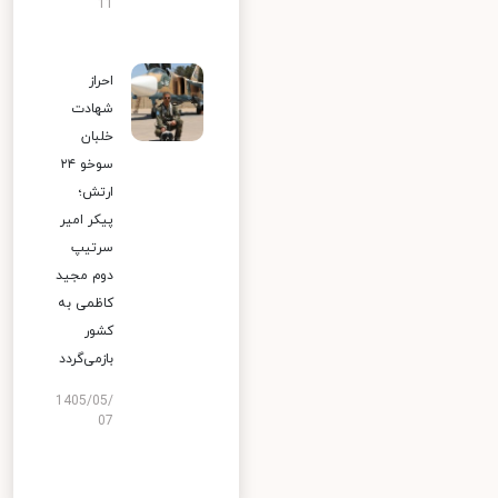
11
احراز
شهادت
خلبان
سوخو ۲۴
ارتش؛
پیکر امیر
سرتیپ
دوم مجید
کاظمی به
کشور
بازمی‌گردد
1405/05/
07