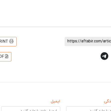
https://aftabir.com/art
RINT
DF
دگی
ایمیل