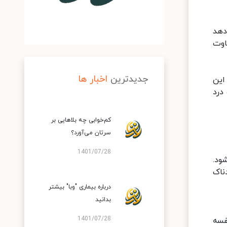
دهد
اوت
جدیدترین
اخبار ها
این
درد
کم‌خوابی چه بلاهایی بر
سرتان می‌آورد؟
1401/07/28
ود.
ناک
درباره بیماری "وبا" بیشتر
بدانید
1401/07/28
فسه