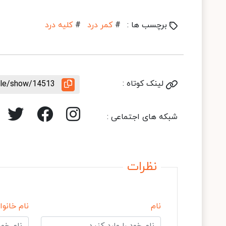
برچسب ها :
#
کمر درد
#
کلیه درد
لینک کوتاه :
icle/show/14513
شبکه های اجتماعی :
نظرات
نام
نام خانوا