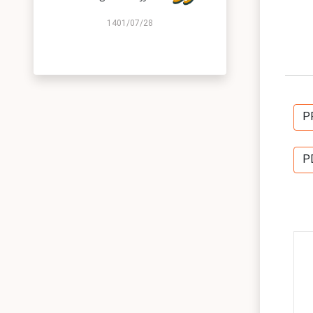
1401/07/28
P
P