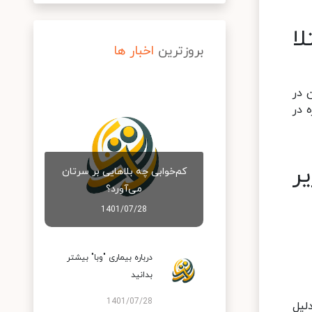
ا
بروزترین
اخبار ها
 در
 در
ر
کم‌خوابی چه بلاهایی بر سرتان
می‌آورد؟
1401/07/28
درباره بیماری "وبا" بیشتر
بدانید
1401/07/28
دلیل