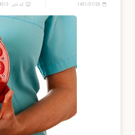
1401/07/28
کد خبر : 14513