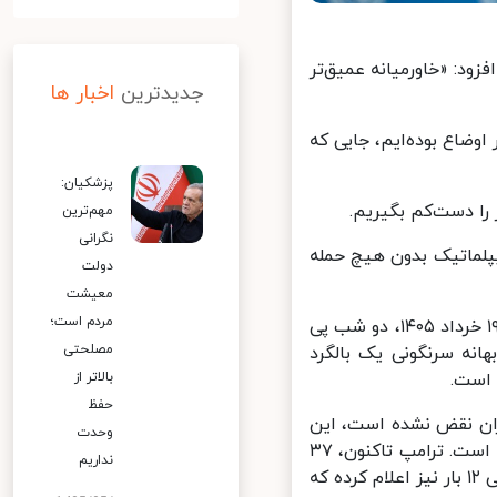
: «خاورمیانه عمیق‌تر
جدیدترین
اخبار ها
اع بوده‌ایم، جایی که
پزشکیان:
ا دست‌کم بگیریم.
مهم‌ترین
نگرانی
پلماتیک بدون هیچ حمله
دولت
معیشت
مردم است؛
ارتش آمریکا از روز سه شنبه به وقت شرق آمریکا برابر ۹ ژوئن ۲۰۲۶ برابر با ۱۹ خرداد ۱۴۰۵، دو شب پی
مصلحتی
نه سرنگونی یک بالگرد
بالاتر از
ست.
حفظ
ان نقض نشده است، این
وحدت
بار خود نیز اعتراف کرد که نقض آتش‌بس با ایران، در تاریخ جهان بی سابقه است. ترامپ تاکنون، ۳۷
نداریم
بار ادعای پیروزی کرده، ۲۴ بار مدعی شده که توافق «قریب‌الوقوع» بوده و حتی ۱۲ بار نیز اعلام کرده که