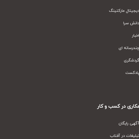
یتال مارکتینگ
نش سرا
ار
رسانه ای
دشگری
دکست
ری در کسب و کار
ی رایگان
یغات در آفتاب