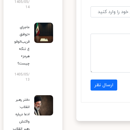
1405/05/
14
ماجرای
«توافق
قریب‌الوقو
ع تنگه
هرمز»
چیست؟
1405/05/
13
ارسال نظر
دفتر رهبر
انقلاب:
ادعا درباره
واکنش
رهبر انقلاب