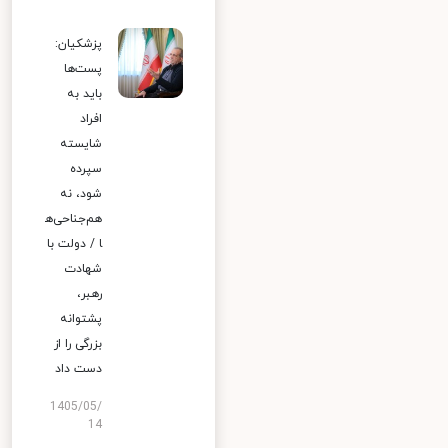
پزشکیان:
پست‌ها
باید به
افراد
شایسته
سپرده
شود، نه
هم‌جناحی‌ه
ا / دولت با
شهادت
رهبر،
پشتوانه
بزرگی را از
دست داد
1405/05/
14