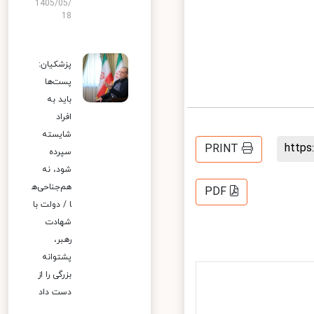
1405/05/
18
پزشکیان:
پست‌ها
باید به
افراد
شایسته
http
PRINT
سپرده
شود، نه
هم‌جناحی‌ه
PDF
ا / دولت با
شهادت
رهبر،
پشتوانه
بزرگی را از
دست داد