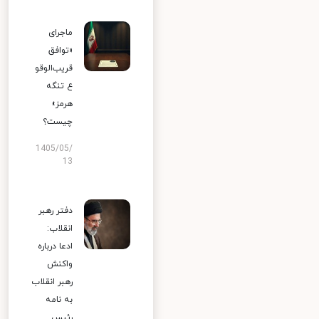
ماجرای
«توافق
قریب‌الوقو
ع تنگه
هرمز»
چیست؟
1405/05/
13
دفتر رهبر
انقلاب:
ادعا درباره
واکنش
رهبر انقلاب
به نامه
رئیس