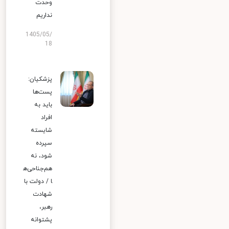
وحدت
نداریم
1405/05/
18
پزشکیان:
پست‌ها
باید به
افراد
شایسته
سپرده
شود، نه
هم‌جناحی‌ه
ا / دولت با
شهادت
رهبر،
پشتوانه