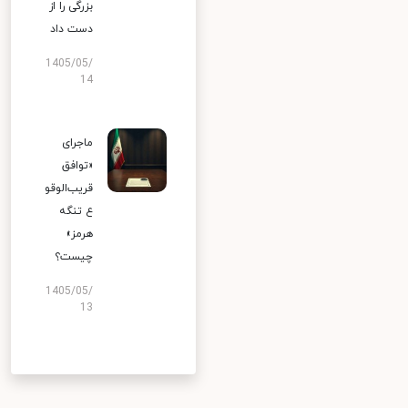
بزرگی را از
دست داد
1405/05/
14
ماجرای
«توافق
قریب‌الوقو
ع تنگه
هرمز»
چیست؟
1405/05/
13