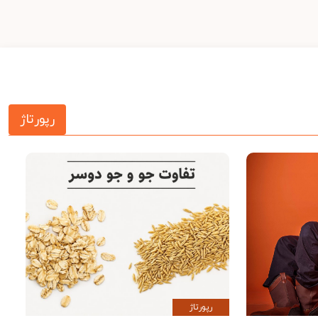
رپورتاژ
رپورتاژ