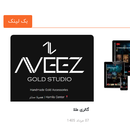
بک لینک
گالری طلا
07 مرداد 1405