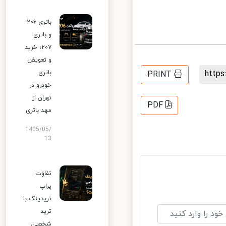
باتری ۲۰۶
و باتری
۲۰۷؛ خرید
و تعویض
http
باتری
PRINT
خودرو در
تهران از
PDF
مهد باتری
1405/05/
13
تفاوت
پراپ
تریدینگ با
ترید
شخصی،