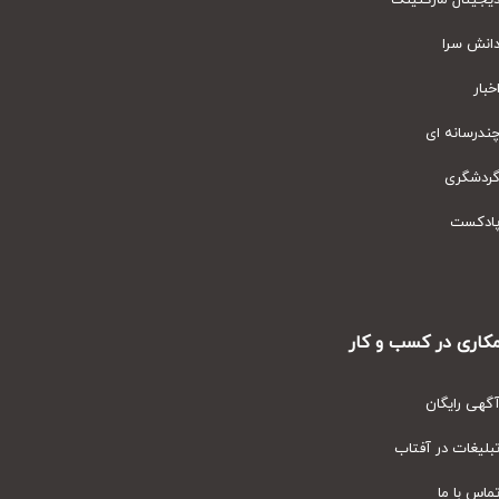
یتال مارکتینگ
نش سرا
ار
رسانه ای
دشگری
دکست
ری در کسب و کار
ی رایگان
یغات در آفتاب
س با ما