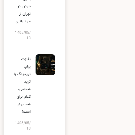
خودرو در
تهران از
مهد باتری
1405/05/
13
تفاوت
پراپ
تریدینگ با
ترید
شخصی،
کدام برای
شما بهتر
است؟
1405/05/
13