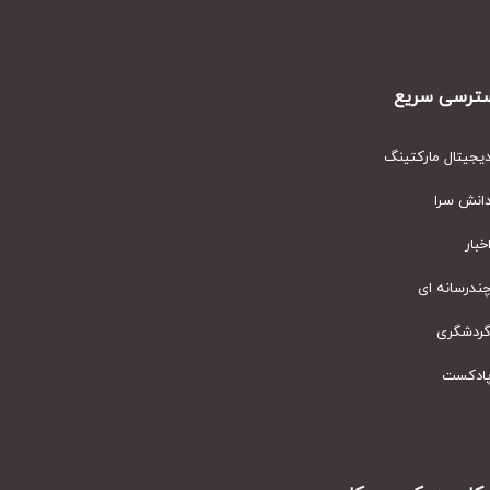
رسی سریع
یتال مارکتینگ
نش سرا
ار
رسانه ای
دشگری
دکست