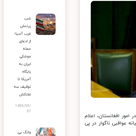
شب
پرتنش
غرب آسیا؛
از ادعای
حمله
موشکی
ایران به
پایگاه
آمریکا تا
توقیف سه
نفتکش
1405/05/
07
مور افغانستان، اعلام
 عواقبی ناگوار در پی
وانگ یی: