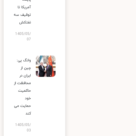
آمریکا تا
توقیف سه
نفتکش
1405/05/
07
وانگ یی:
چین از
ایران در
محافظت از
حاکمیت
خود
حمایت می
کند
1405/05/
03