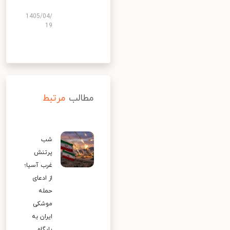
1405/04/
19
مطالب
مرتبط
شب
پرتنش
غرب آسیا؛
از ادعای
حمله
موشکی
ایران به
پایگاه