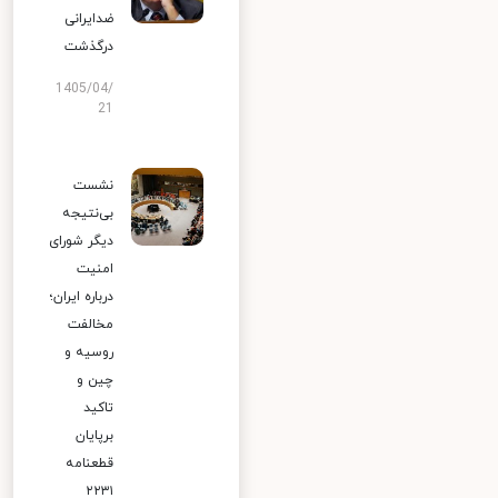
ضدایرانی
درگذشت
1405/04/
21
نشست
بی‌نتیجه
دیگر شورای
امنیت
درباره ایران؛
مخالفت
روسیه و
چین و
تاکید
برپایان
قطعنامه
۲۲۳۱