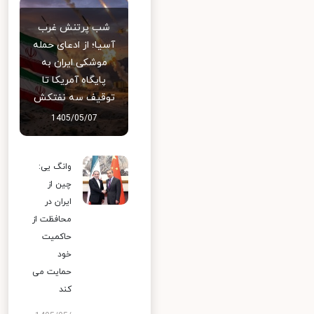
شب پرتنش غرب
آسیا؛ از ادعای حمله
موشکی ایران به
پایگاه آمریکا تا
توقیف سه نفتکش
1405/05/07
وانگ یی:
چین از
ایران در
محافظت از
حاکمیت
خود
حمایت می
کند