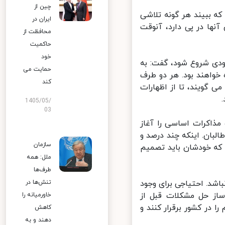
چین از
ه ببیند هر گونه تلاشی
ایران در
ها در پی دارد، آنوقت
محافظت از
حاکمیت
خود
دی شروع شود، گفت: به
حمایت می
واهند بود. هر دو طرف
کند
 گویند، تا از اظهارات
1405/05/
03
ذاکرات اساسی را آغاز
بان. اینکه چند درصد و
سازمان
که خودشان باید تصمیم
ملل: همه
طرف‌ها
شد. احتیاجی برای وجود
تنش‌ها در
 حل مشکلات قبل از
خاورمیانه را
 در کشور برقرار کنند و
کاهش
دهند و به