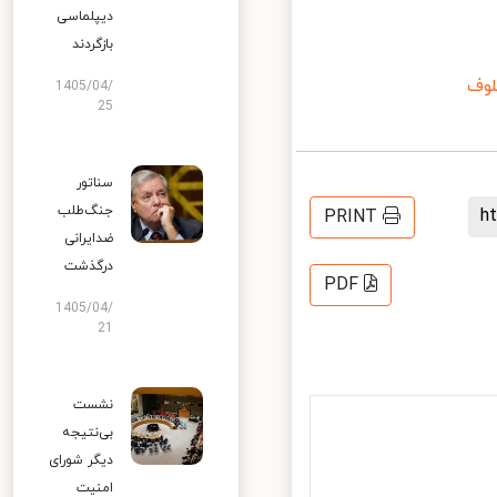
دیپلماسی
بازگردند
ف
1405/04/
25
سناتور
جنگ‌طلب
PRINT
ضدایرانی
درگذشت
PDF
1405/04/
21
نشست
بی‌نتیجه
دیگر شورای
امنیت