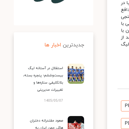
 آسیا در
افع
در این نظرسنجی
ی با
 با
مد از
ک‌های لیگ
جدیدترین
اخبار ها
استقلال در آستانه لیگ
بیست‌وششم؛ پنجره بسته،
بلاتکلیفی ستاره‌ها و
تغییرات مدیریتی
1405/05/07
P
صعود مقتدرانه دختران
P
هاکی چمن ایران به