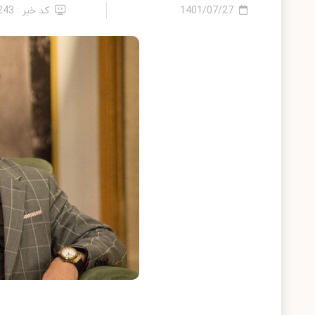
1401/07/27
کد خبر : 243