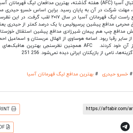
به گزارش خبرگزاری خبرآنلاین؛ سایت کنفدراسیون فوتبال آسیا (AFC) هفته گذشته، بهترین مدافعان لیگ قهرمانان
شنبه)، مهلت شرکت در آن به پایان رسید. براین اساس خسرو حیدری مد
پیشین استقلال با کسب ۴۲ درصد آرا، بهترین مدافع راست لیگ قهرمانان آسیا در سال ۲۰۱۷ لقب گرفت. 
 بودند، صادق محرمی مدافع پیشین پرسپولیس با یک درصد کمتر از حیدری یعن
بخش مدافع چپ هم پیمان شیرزادی مدافع پیشین استقلال خوزستان
و ۹۶۲ رأی، گوی سبقت را از سایر رقبا ربود. اسامه هوساوی از الهلال عربستان و اسماعیل اح
العین امارات نیز عنوان بهترین مدافعان وسط را از آنِ خود کردند. AFC همچنین نظرسنجی بهترین هافب
#
خسرو حیدری
#
بهترین مدافع لیگ قهرمانان آسیا
https://aftabir.com/a
RINT
DF