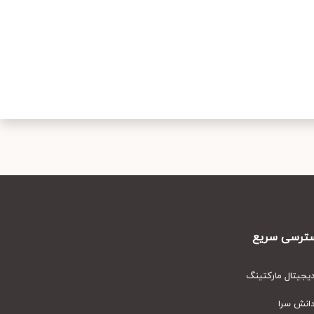
رسی سریع
یتال مارکتینگ
نش سرا