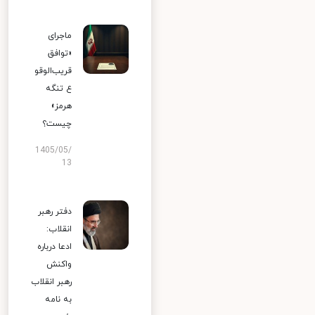
ماجرای
«توافق
قریب‌الوقو
ع تنگه
هرمز»
چیست؟
1405/05/
13
دفتر رهبر
انقلاب:
ادعا درباره
واکنش
رهبر انقلاب
به نامه