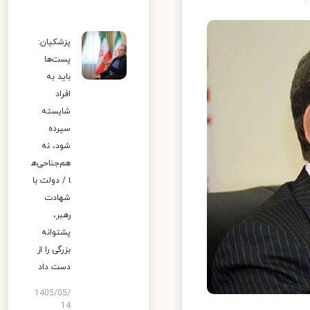
پزشکیان:
پست‌ها
باید به
افراد
شایسته
سپرده
شود، نه
هم‌جناحی‌ه
ا / دولت با
شهادت
رهبر،
پشتوانه
بزرگی را از
دست داد
1405/05/
14