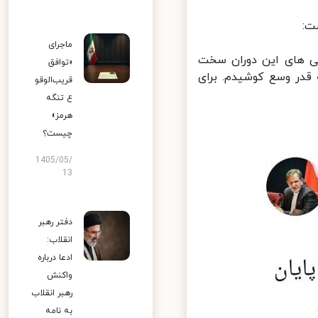
:
ماجرای
ی های این دوران سخت
«توافق
در وسع کوشیدم. برای
قریب‌الوقو
ع تنگه
هرمز»
چیست؟
1405/05/
13
دفتر رهبر
انقلاب:
ادعا درباره
واکنش
رهبر انقلاب
به نامه