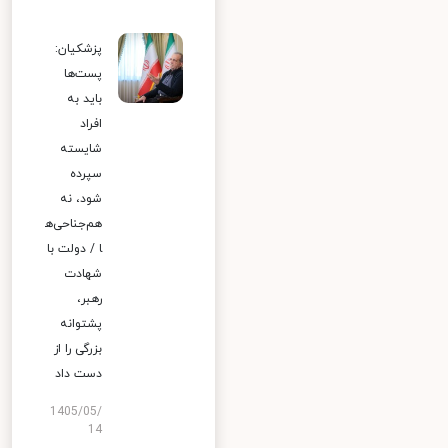
پزشکیان:
پست‌ها
باید به
افراد
شایسته
سپرده
شود، نه
هم‌جناحی‌ه
ا / دولت با
شهادت
رهبر،
پشتوانه
بزرگی را از
دست داد
1405/05/
14