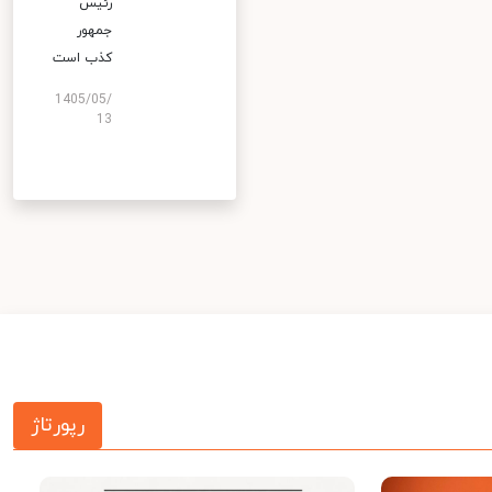
رئیس
جمهور
کذب است
1405/05/
13
رپورتاژ