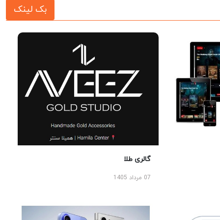
بک لینک
گالری طلا
07 مرداد 1405